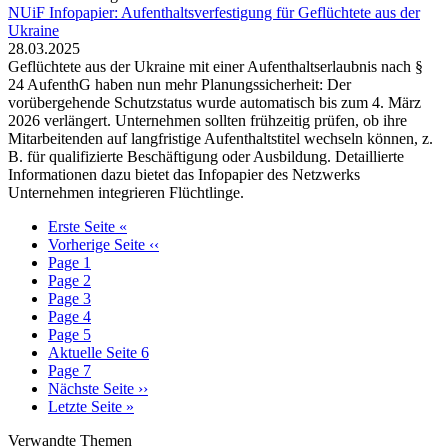
NUiF Infopapier: Aufenthaltsverfestigung für Geflüchtete aus der
Ukraine
28.03.2025
Geflüchtete aus der Ukraine mit einer Aufenthaltserlaubnis nach §
24 AufenthG haben nun mehr Planungssicherheit: Der
vorübergehende Schutzstatus wurde automatisch bis zum 4. März
2026 verlängert. Unternehmen sollten frühzeitig prüfen, ob ihre
Mitarbeitenden auf langfristige Aufenthaltstitel wechseln können, z.
B. für qualifizierte Beschäftigung oder Ausbildung. Detaillierte
Informationen dazu bietet das Infopapier des Netzwerks
Unternehmen integrieren Flüchtlinge.
Erste Seite
«
Vorherige Seite
‹‹
Page
1
Page
2
Page
3
Page
4
Page
5
Aktuelle Seite
6
Page
7
Nächste Seite
››
Letzte Seite
»
Verwandte Themen