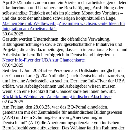
April 2025 nahm zudem rund ein Viertel mehr arbeitslos gemeldeter
Ukrainerinnen und Ukrainer eine Beschäftigung, Ausbildung oder
selbstständige Tätigkeit auf als im gleichen Monat des Vorjahres –
und das trotz der anhaltend schwierigen konjunkturellen Lage.
Machen Sie mit: Wettbewerb „Zusammen wachsen: Gute Ideen für
Integration am Arbeitsmarkt“.
30.04.2025
Gesucht werden Unternehmen, die öffentliche Verwaltung,
Bildungseinrichtungen sowie zivilgesellschaftliche Initiativen und
Projekte, die aktiv dazu beitragen, dass sich internationale Fach- und
Arbeitskräfte beruflich erfolgreich in Deutschland integrieren.
Neuer Info-Flyer der UBA zur Chancenkarte
07.04.2025
Seit dem 1. Juni 2024 ist es Personen aus Drittstaaten möglich, mit
der Chancenkarte (§ 20a AufenthG) nach Deutschland einzureisen,
um hier eine Arbeitsstelle zu suchen. Der neue Info-Flyer der UBA
erklärt, was Arbeitgeberinnen und Arbeitgeber wissen müssen,
wenn sich eine Fachkraft mit Chancenkarte bei ihnen bewirbt.
Rückblick: Webinar zur Anerkennung indischer Abschlüsse
02.04.2025
Am Freitag, den 28.03.25, war das BQ-Portal eingeladen,
gemeinsam mit der Zentralstelle für ausländisches Bildungswesen
(ZAB) und dem Schulungsteam von „Anerkennung in
Deutschland" (AiD) die Anerkennungspotenziale von indischen
Berufsabschlüssen aufzuzeigen. Das Webinar fand im Rahmen der