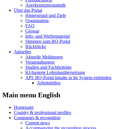
Anerkennungsstatistik
Über das Portal
Hintergrund und Ziele
Organisation
FAQ
Glossar
Info- und Werbematerial
Stimmen zum BQ-Portal
Rückblicke
Aktuelles
Aktuelle Meldungen
Veranstaltungen
Studien und Fachbeiträge
KI-basierte Lehrplanübersetzung
API: BQ-Portal Inhalte in ihr System einbinden
Arbeitshilfen
Main menu English
Homepage
Country & professional profiles
Companies & recognition
Current news
Accompanying the recognition process