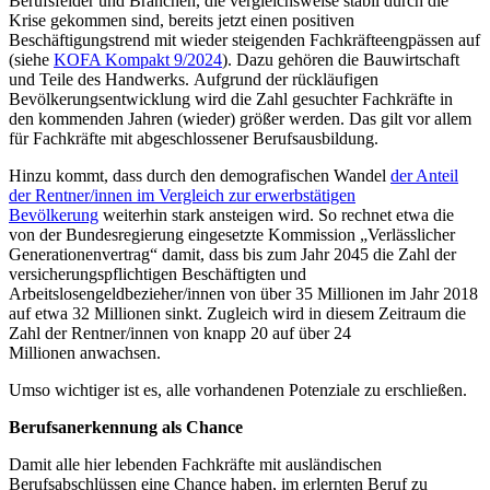
Berufsfelder und Branchen, die vergleichsweise stabil durch die
Krise gekommen sind, bereits jetzt einen positiven
Beschäftigungstrend mit wieder steigenden Fachkräfteengpässen auf
(siehe
KOFA Kompakt 9/2024
). Dazu gehören die Bauwirtschaft
und Teile des Handwerks. Aufgrund der rückläufigen
Bevölkerungsentwicklung wird die Zahl gesuchter Fachkräfte in
den kommenden Jahren (wieder) größer werden. Das gilt vor allem
für Fachkräfte mit abgeschlossener Berufsausbildung.
Hinzu kommt, dass durch den demografischen Wandel
der Anteil
der Rentner/innen im Vergleich zur erwerbstätigen
Bevölkerung
weiterhin stark ansteigen wird. So rechnet etwa die
von der Bundesregierung eingesetzte Kommission „Verlässlicher
Generationenvertrag“ damit, dass bis zum Jahr 2045 die Zahl der
versicherungspflichtigen Beschäftigten und
Arbeitslosengeldbezieher/innen von über 35 Millionen im Jahr 2018
auf etwa 32 Millionen sinkt. Zugleich wird in diesem Zeitraum die
Zahl der Rentner/innen von knapp 20 auf über 24
Millionen anwachsen.
Umso wichtiger ist es, alle vorhandenen Potenziale zu erschließen.
Berufsanerkennung als Chance
Damit alle hier lebenden Fachkräfte mit ausländischen
Berufsabschlüssen eine Chance haben, im erlernten Beruf zu