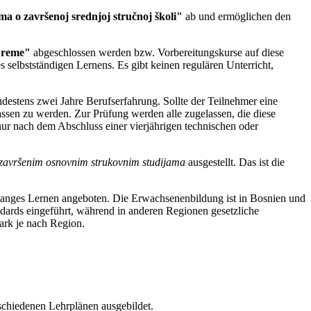
ma o završenoj srednjoj stručnoj školi"
ab und ermöglichen den
spreme"
abgeschlossen werden bzw. Vorbereitungskurse auf diese
 selbstständigen Lernens. Es gibt keinen regulären Unterricht,
estens zwei Jahre Berufserfahrung. Sollte der Teilnehmer eine
ssen zu werden. Zur Prüfung werden alle zugelassen, die diese
r nach dem Abschluss einer vierjährigen technischen oder
završenim osnovnim strukovnim studijama
ausgestellt. Das ist die
enslanges Lernen angeboten. Die Erwachsenenbildung ist in Bosnien und
ndards eingeführt, während in anderen Regionen gesetzliche
ark je nach Region.
schiedenen Lehrplänen ausgebildet.