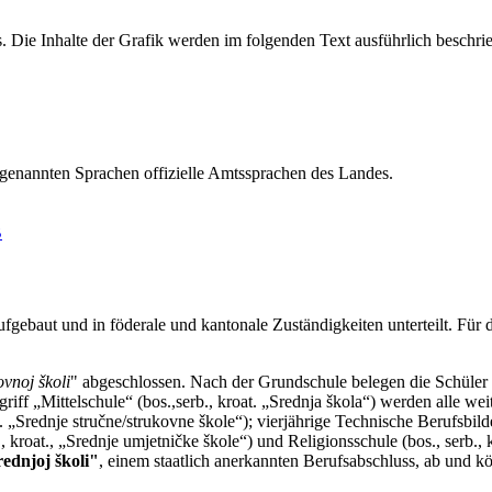
genannten Sprachen offizielle Amtssprachen des Landes.
B
ebaut und in föderale und kantonale Zuständigkeiten unterteilt. Für di
vnoj školi
" abgeschlossen. Nach der Grundschule belegen die Schüler 
griff
„Mittelschule“ (bos.,serb., kroat. „Srednja škola“) werden alle 
. „Srednje stručne/strukovne škole“); vierjährige Technische Berufsbilde
 kroat., „Srednje umjetničke škole“) und Religionsschule (bos., serb., 
ednjoj školi"
, einem staatlich anerkannten Berufsabschluss, ab und k