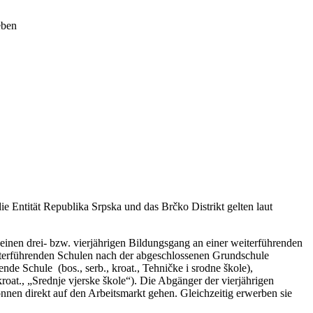
e Entität Republika Srpska und das Brčko Distrikt gelten laut
einen drei- bzw. vierjährigen Bildungsgang an einer weiterführenden
weiterführenden Schulen nach der abgeschlossenen Grundschule
nde Schule (bos., serb., kroat., Tehničke i srodne škole),
kroat., „Srednje vjerske škole“). Die Abgänger der vierjährigen
önnen direkt auf den Arbeitsmarkt gehen. Gleichzeitig erwerben sie