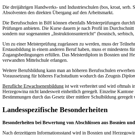
Die dreijährigen Handwerks- und Industrieschulen (bos, kroat, serb.
Absolventen den direkten Übergang auf den Arbeitsmarkt.
Die Berufsschulen in BiH können ebenfalls Meisterprüfungen durchf
Prüfungen anbieten. Die Kurse dauern je nach Profil im Durchschnitt 
sondern nur sogenannten „Instruktionsunterricht“ (bosnisch, serbisch, 
Um zu einer Meisterprüfung zugelassen zu werden, muss der Teilnehm
Erstausbildung in einem anderen Beruf haben, muss er mindestens fün
Zugangsbedingungen erfüllen. Das Meisterdiplom in Bosnien und Her
verwandten Mittelschule erlangen.
Weitere Berufsbildung kann man an höheren Berufsschulen erwerben
Voraussetzung für höheres Fachstudium wodurch das Zeugnis
Diplom
Berufliche Erwachsenenbildung
ist weit verbreitet und wird oftmals 
Herzegowina nicht landesweit einheitlich geregelt. Einzelne Kantone 
Bestimmungen durch das Gesetz über mittlere Schulbildung geregelt 
Landesspezifische Besonderheiten
Besonderheiten bei Bewertung von Abschlüssen aus Bosnien un
Nach derzeitigem Informationsstand wird in Bosnien und Herzegowin