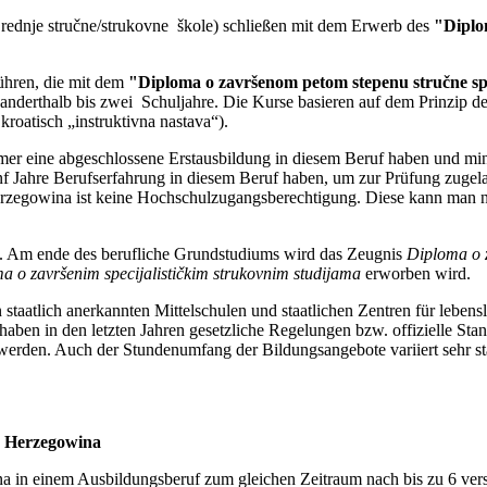
 Srednje stručne/strukovne škole) schließen mit dem Erwerb des
"Diplo
ühren, die mit dem
"Diploma o završenom petom stepenu stručne 
anderthalb bis zwei Schuljahre. Die Kurse basieren auf dem Prinzip des
kroatisch „instruktivna nastava“).
er eine abgeschlossene Erstausbildung in diesem Beruf haben und mind
f Jahre Berufserfahrung in diesem Beruf haben, um zur Prüfung zugela
zegowina ist keine Hochschulzugangsberechtigung. Diese kann man nu
. Am ende des berufliche Grundstudiums wird das Zeugnis
Diploma o 
a o završenim specijalističkim strukovnim studijama
erworben wird.
in staatlich anerkannten Mittelschulen und staatlichen Zentren für leb
haben in den letzten Jahren gesetzliche Regelungen bzw. offizielle Sta
werden. Auch der Stundenumfang der Bildungsangebote variiert sehr st
d Herzegowina
a in einem Ausbildungsberuf zum gleichen Zeitraum nach bis zu 6 ver