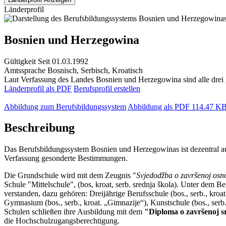
Länderprofil
Bosnien und Herzegowina
Gültigkeit
Seit 01.03.1992
Amtssprache
Bosnisch, Serbisch, Kroatisch
Laut Verfassung des Landes Bosnien und Herzegowina sind alle drei 
Länderprofil als PDF
Berufsprofil erstellen
Abbildung zum Berufsbildungssystem
Abbildung als PDF
114.47 K
Beschreibung
Das Berufsbildungssystem Bosnien und Herzegowinas ist dezentral aufg
Verfassung gesonderte Bestimmungen.
Die Grundschule wird mit dem Zeugnis "
Svjedodžba o završenoj osno
Schule "Mittelschule", (bos, kroat, serb. srednja škola). Unter dem Be
verstanden, dazu gehören: Dreijährige Berufsschule (bos., serb., kroat
Gymnasium (bos., serb., kroat. „Gimnazije“), Kunstschule (bos., serb.,
Schulen schließen ihre Ausbildung mit dem
"Diploma o završenoj sr
die Hochschulzugangsberechtigung.