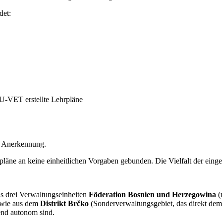
det:
U-VET erstellte Lehrpläne
er Anerkennung.
e an keine einheitlichen Vorgaben gebunden. Die Vielfalt der eingesetz
us drei Verwaltungseinheiten
Föderation Bosnien und Herzegowina
(
owie aus dem
Distrikt Brčko
(Sonderverwaltungsgebiet, das direkt dem
nd autonom sind.