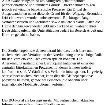
Als Abwanderungsgrund am häufigsten genannt wurden
partnerschaftliche und familiäre Gründe. Direkt dahinter folgen
jedoch aufwändige bürokratische Prozesse: Ein Drittel der
Ausgewanderten nennt diese als Grund für den Wegzug. Besonders
kritisch bewertet wurden unbeantwortete Rückfragen, lange
Verfahrensdauern und -gebühren sowie unklare Abläufe. Auch die
Hälfte der Ausgewanderten gibt rückblickend an, während ihres
Deutschlandaufenthalts Unterstützungsbedarf im Bereich Arbeit und
Karriere gehabt zu haben.
Die Studienergebnisse deuten darauf hin, dass auch klare und
nachvollziehbare Verfahren in der Anerkennung eine wichtige Rolle
für den Verbleib von Fachkräften spielen könnten. Die
Anerkennung ausländischer Berufsqualifikationen ist einer der
zentralen bürokratischen Prozesse, mit denen Eingewanderte
konfrontiert sind. Verläuft dieses Verfahren intransparent, langwierig
oder schwer nachvollziehbar, kann dies die Bleibeperspektive
potenziell belasten, gerade bei Personen, die ohnehin über
internationale Mobilitätsoptionen verfügen.
Das BQ-Portal als Lösungsansatz: Mit verlässlichen, aktuellen
Informationen zu Berufsqualifikationen und