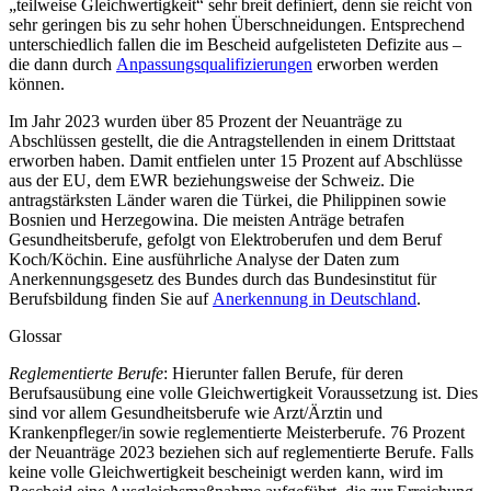
„teilweise Gleichwertigkeit“ sehr breit definiert, denn sie reicht von
sehr geringen bis zu sehr hohen Überschneidungen. Entsprechend
unterschiedlich fallen die im Bescheid aufgelisteten Defizite aus –
die dann durch
Anpassungsqualifizierungen
erworben werden
können.
Im Jahr 2023 wurden über 85 Prozent der Neuanträge zu
Abschlüssen gestellt, die die Antragstellenden in einem Drittstaat
erworben haben. Damit entfielen unter 15 Prozent auf Abschlüsse
aus der EU, dem EWR beziehungsweise der Schweiz. Die
antragstärksten Länder waren die Türkei, die Philippinen sowie
Bosnien und Herzegowina. Die meisten Anträge betrafen
Gesundheitsberufe, gefolgt von Elektroberufen und dem Beruf
Koch/Köchin. Eine ausführliche Analyse der Daten zum
Anerkennungsgesetz des Bundes durch das Bundesinstitut für
Berufsbildung finden Sie auf
Anerkennung in Deutschland
.
Glossar
Reglementierte Berufe
: Hierunter fallen Berufe, für deren
Berufsausübung eine volle Gleichwertigkeit Voraussetzung ist. Dies
sind vor allem Gesundheitsberufe wie Arzt/Ärztin und
Krankenpfleger/in sowie reglementierte Meisterberufe. 76 Prozent
der Neuanträge 2023 beziehen sich auf reglementierte Berufe. Falls
keine volle Gleichwertigkeit bescheinigt werden kann, wird im