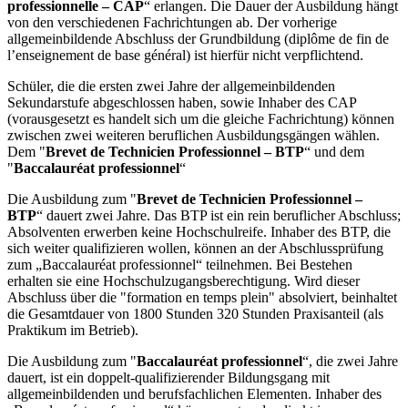
professionnelle – CAP
“ erlangen. Die Dauer der Ausbildung hängt
von den verschiedenen Fachrichtungen ab. Der vorherige
allgemeinbildende Abschluss der Grundbildung (diplôme de fin de
l’enseignement de base général) ist hierfür nicht verpflichtend.
Schüler, die die ersten zwei Jahre der allgemeinbildenden
Sekundarstufe abgeschlossen haben, sowie Inhaber des CAP
(vorausgesetzt es handelt sich um die gleiche Fachrichtung) können
zwischen zwei weiteren beruflichen Ausbildungsgängen wählen.
Dem "
Brevet de Technicien Professionnel – BTP
“ und dem
"
Baccalauréat professionnel
“
Die Ausbildung zum "
Brevet de Technicien Professionnel –
BTP
“ dauert zwei Jahre. Das BTP ist ein rein beruflicher Abschluss;
Absolventen erwerben keine Hochschulreife. Inhaber des BTP, die
sich weiter qualifizieren wollen, können an der Abschlussprüfung
zum „Baccalauréat professionnel“ teilnehmen. Bei Bestehen
erhalten sie eine Hochschulzugangsberechtigung. Wird dieser
Abschluss über die "formation en temps plein" absolviert, beinhaltet
die Gesamtdauer von 1800 Stunden 320 Stunden Praxisanteil (als
Praktikum im Betrieb).
Die Ausbildung zum "
Baccalauréat professionnel
“, die zwei Jahre
dauert, ist ein doppelt-qualifizierender Bildungsgang mit
allgemeinbildenden und berufsfachlichen Elementen. Inhaber des