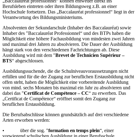
„Baccalauréat professionnel“ können entweder direkt ins
Berufsleben eintreten oder ihren Bildungsweg z.B. an einer
Hochschule fortsetzen. Das „Baccalauréat professionnel“ liegt in der
Verantwortung des Bildungsministeriums.
Absolventen der Sekundarschule (Inhaber des Baccalauréat) sowie
Inhaber des "Baccalauréat Professionnel“ und des BTPs haben die
Möglichkeit eine höhere Fachausbildung von mindesten zwei Jahren
und maximal drei Jahren zu absolvieren. Die Dauer der Ausbildung
hängt stark von den verschiedenen Fachrichtungen ab. Diese
Ausbildung wird mit dem "
Brevet de Technicien Supérieur –
BTS
“ abgeschlossen.
Ausbildungssuchende, die die Schulniveauvoraussetzungen nicht
erfüllen und für die der Zugang zur beruflichen Erstausbildung nicht
offen steht, haben die Möglichkeit eine vorbereitende Ausbildung
von mind. sechs Monaten bis maximal ein Jahr zu absolvieren und
dabei das "
Certificat de Compétence – CC
“ zu erwerben. Das
„Certificat de Compétence“ eröffnet somit den Zugang zur
beruflichen Erstausbildung.
Die Berufsabschlüsse können grundsätzlich auf drei verschiedene
Arten erworben werden:
• über die sog. "
formation en temps plein
“, einer
vorwiegend schulischen Ausbildung in einer Berufsschule