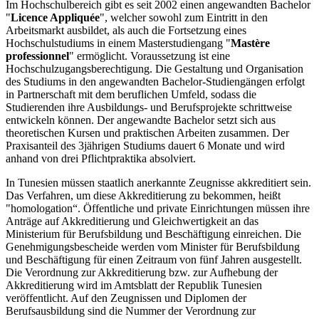
Im Hochschulbereich gibt es seit 2002 einen angewandten Bachelor
"
Licence Appliquée
", welcher sowohl zum Eintritt in den
Arbeitsmarkt ausbildet, als auch die Fortsetzung eines
Hochschulstudiums in einem Masterstudiengang "
Mastère
professionnel
" ermöglicht. Voraussetzung ist eine
Hochschulzugangsberechtigung. Die Gestaltung und Organisation
des Studiums in den angewandten Bachelor-Studiengängen erfolgt
in Partnerschaft mit dem beruflichen Umfeld, sodass die
Studierenden ihre Ausbildungs- und Berufsprojekte schrittweise
entwickeln können. Der angewandte Bachelor setzt sich aus
theoretischen Kursen und praktischen Arbeiten zusammen. Der
Praxisanteil des 3jährigen Studiums dauert 6 Monate und wird
anhand von drei Pflichtpraktika absolviert.
In Tunesien müssen staatlich anerkannte Zeugnisse akkreditiert sein.
Das Verfahren, um diese Akkreditierung zu bekommen, heißt
"homologation“. Öffentliche und private Einrichtungen müssen ihre
Anträge auf Akkreditierung und Gleichwertigkeit an das
Ministerium für Berufsbildung und Beschäftigung einreichen. Die
Genehmigungsbescheide werden vom Minister für Berufsbildung
und Beschäftigung für einen Zeitraum von fünf Jahren ausgestellt.
Die Verordnung zur Akkreditierung bzw. zur Aufhebung der
Akkreditierung wird im Amtsblatt der Republik Tunesien
veröffentlicht. Auf den Zeugnissen und Diplomen der
Berufsausbildung sind die Nummer der Verordnung zur