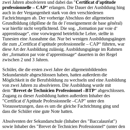
zwei Jahren absolvieren und dabei das "
Certificat d’aptitude
professionnelle – CAP
“ erlangen. Die Dauer der Ausbildung hing
auch in der Vergangenheit stark von den verschiedenen
Fachrichtungen ab. Der vorherige Abschluss der allgemeinen
Grundbildung (diplôme de fin de l’enseignement de base général)
war hierfür nicht verpflichtend. Die sog. „formation par voie d‘
apprentissage“, eine vorwiegend betriebliche Lehre, stellte in
Tunesien eine Ausnahme dar. Nur bei wenigen Ausbildungsgängen
die zum „Certificat d’aptitude professionnelle – CAP“ führten, war
diese Art der Ausbildung zulässig. Ausbildungsgänge im Rahmen
der „formation par voie d‘apprentissage“ dauerten in der Regel
zwischen 2 und 3 Jahren.
Schüler, die die ersten zwei Jahre der allgemeinbildenden
Sekundarstufe abgeschlossen haben, hatten außerdem die
Möglichkeit in die Berufsbildung zu wechseln und eine Ausbildung
von zwei Jahren zu absolvieren. Die Ausbildung wurde mit
dem “
Brevet de Technicien Professionnel –BTP
“ abgeschlossen.
Zugang zu dieser Ausbildung hatten außerdem Inhaber des
"Certificat d’Aptitude Professionnelle –CAP" unter den
Voraussetzungen, dass es um die gleiche Fachrichtung ging und
dass die Schüler eine gute Note hatten.
Absolventen der Sekundarschule (Inhaber des "Baccalauréat")
sowie Inhaber des "Brevet de Technicien Professionnel“ (unter den