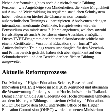
Neben der formalen gibt es noch die nicht-formale Bildung.
Personen, wie Angehörige von Minderheiten, die keine Möglichkeit
auf Aus- und Weiterbildung im regulären staatlichen Schulsystem
haben, bekommen hierbei die Chance an non-formalen
außerschulischen Trainings zu partizipieren. Absolventen erlangen
international anerkannte Zertifikate. Beispielsweise wird ein
Fernstudium von mindestens 3 Jahren angeboten, welches sowohl
Berufstätigen als auch Arbeitslosen einen Abschluss ermöglicht.
Dieses TVET-Programm der höheren Sekundarstufe schließt mit
einem „Certificate in Vocational Education (non-formal)“ ab.
Außerschulische Trainings waren ursprünglich für den Vorschul-
und Primarbereich gedacht, haben sich aber signifikant auf den
Sekundarbereich und den Bereich der beruflichen Bildung
ausgeweitet.
Aktuelle Reformprozesse
Das Ministry of Higher Education, Science, Research and
Innovation (MHESI) wurde im Mai 2019 gegründet und übernahm
die Verantwortung für den gesamten Hochschulsektor in Thailand.
Damit einher ging die Ausgliederung der Hochschulangelegenheiten
aus dem bisherigen Bildungsministerium (Ministry of Education,
MOE): Die zuvor dem MOE unterstellte Office of the Higher
Education Commission (OHEC) wurde dem neuen Ministerium