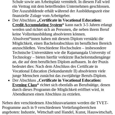
Schule sowie am Arbeitsplatz vermittelt. In diesem Fall wird
ein Vertrag mit dem betreffenden Unternehmen geschlossen.
Der Auszubildende erhält während der Ausbildungszeit eine
finanzielle Zulage vom Arbeitgeber.
Der Abschluss
„Certificate in Vocational Education:
Credit Accumulating System
“
kann nach 3‑5 Jahren erlangt
werden und richtet sich an Personen, die neben ihrem Beruf
keine Vollzeitausbildung absolvieren können.
Absolvent*innen haben mit diesem Diplom verstärkt die
Möglichkeit, einen Bachelorabschluss im beruflichen Bereich
anzuschließen. Verschiedene Hochschulen – insbesondere
Technische Universitäten wie die Rajamangala University of
Technology – bieten hierfür verkürzte Bachelorstudiengänge
an, die auf dem beruflichen Diplom aufbauen. In der Praxis
bedeutet dies: Nach dem Abschluss des Certificate in
Vocational Education (Sekundarstufe II) absolvieren viele
junge Menschen zunächst das zweijährige Berufs-Diplom.
Der Abschluss „
Certificate in Vocational Education:
Evening Class
“
richtet sich ebenfalls an Berufstätige, denen
durch dieses Programm die Möglichkeit eröffnet wird, in
Abendkursen einen Abschluss zu erzielen.
Neben den verschiedenen Abschlussvarianten werden die TVET-
Programme auch in 9 verschiedenen Vertiefungsbereichen
angeboten: Industrie, Wirtschaft und Handel, Kunst, Hauswirtschaft,