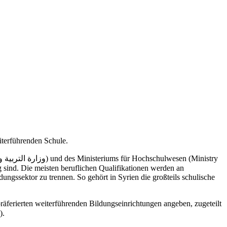
eiterführenden Schule.
ungssektor zu trennen. So gehört in Syrien die großteils schulische
räferierten weiterführenden Bildungseinrichtungen angeben, zugeteilt
werden sie jedoch entsprechend ihrer Ergebnisse in der Abschlussprüfung (Basic Education Certificate / شهادة اتمام مرحلة التعليم الاساسى).