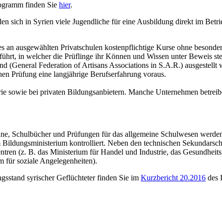
Lehrprogramm finden Sie
hier
.
n sich in Syrien viele Jugendliche für eine Ausbildung direkt im Betri
es an ausgewählten Privatschulen kostenpflichtige Kurse ohne besonder
ührt, in welcher die Prüflinge ihr Können und Wissen unter Beweis ste
 (General Federation of Artisans Associations in S.A.R.) ausgestellt
chen Prüfung eine langjährige Berufserfahrung voraus.
trie sowie bei privaten Bildungsanbietern. Manche Unternehmen betrei
hrpläne, Schulbücher und Prüfungen für das allgemeine Schulwesen wer
ildungsministerium kontrolliert. Neben den technischen Sekundarschul
zentren (z. B. das Ministerium für Handel und Industrie, das Gesundhei
m für soziale Angelegenheiten).
sstand syrischer Geflüchteter finden Sie im
Kurzbericht 20.2016
des I