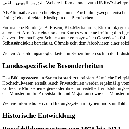
التدريب المهنى والفنى. Weitere Informationen zum UNRWA-
Als Alternative zu den bereits genannten Ausbildungswegen entscheide
Doing“ einen direkten Einstieg in das Berufsleben.
Für manche Berufe (z. B. Friseur, Kfz-Mechatronik, Elektronik) gibt 
autorisiert. Am Ende eines solchen Kurses wird eine Prüfung durchgef
das von der jeweiligen Schule sowie vom syrischen Gewerkschaftsbund
Selbstständigkeit berechtigt. Oftmals geht dem Absolvieren einer sol
Weitere Ausbildungsmöglichkeiten in Syrien finden sich in der Indus
Landesspezifische Besonderheiten
Das Bildungssystem in Syrien ist stark zentralisiert. Sämtliche Le
Hochschulwesen erstellt. Auch Privatschulen werden regelmäßig vom B
zahlreiche Ministerien eigene oder ihnen unterstellte Berufsbildungs
das Ministerium für Arbeitskräfte und Migration sowie das Ministeriu
Weitere Informationen zum Bildungssystem in Syrien und zum Bildung
Historische Entwicklung
Berufsbildungssystem von 1978 bis 2014