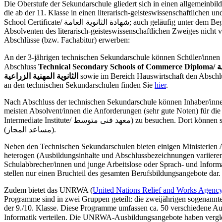
Die Oberstufe der Sekundarschule gliedert sich in einen allgemeinbildenden
die ab der 11. Klasse in einen literarisch-geisteswissenschaftlichen
School Certificate/ شهادة الثانوية العامة; auch geläufig unter dem Begriff: Baccalaureate diploma / البكالوريا) erwerben. Allerdings ist die Belegung von mathematisch-naturwissenschaftlichen Studiengänge von
Absolventen des literarisch-geisteswissenschaftlichen Zweiges nicht
Abschlüsse (bzw. Fachabitur) erwerben:
An der 3-jährigen technischen Sekundarschule können Schüler/innen
Abschluss
Tech
الثانوية المهنية الزراعية
sowie im Bereich Hauswirtschaft den Absch
an den technischen Sekundarschulen finden Sie
hier
.
Nach Abschluss der technischen Sekundarschule können Inhaber/innen 
meisten Absolvent/innen die Anforderungen (sehr gute Noten) für die 
Intermediate Institute/ معهد فنى متوسط) zu besuchen. Dort kö
(مساعد المجاز).
Neben den Technischen Sekundarschulen bieten einigen Ministerien 
heterogen (Ausbildungsinhalte und Abschlussbezeichnungen variiere
Schulabbrecher/innen und junge Arbeitslose oder Sprach- und Informati
stellen nur einen Bruchteil des gesamten Berufsbildungsangebote dar.
Zudem bietet das UNRWA (
United Nations Relief and Works Agenc
Programme sind in zwei Gruppen geteilt: die zweijährigen sogenannte
der 9./10. Klasse. Diese Programme umfassen ca. 50 verschiedene Au
Informatik verteilen. Die UNRWA-Ausbildungsangebote haben vergleich