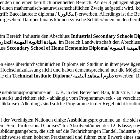
 und einen beruflich orientierten Bereich. An der 3-jährigen allgemeinen Se
 und einen mathematisch-naturwissenschaftlichen Zweig aufgeteilt wird,
 vorgesehen. Darüber hinaus können syrische Schüler/innen an den beru
 im Bereich Industrie den Abschluss
Industrial Secondary Schools D
nical Secondary Schools of Commerce Diploma/ شهادة الثانوية المهنية التجارية
, im Bereich Landwirtschaft den Abschlu
luss
Secondary School of Home Economics Di
eines überdurchschnittlichen Diploms ein Studium in ihrer jeweiligen 
Hochschulzulassung nicht und haben dementsprechend nur die Möglichkeit
nnen sie ein
Technical Institute Diploma/ دبلوم المعاهد التقنية
erwerben. Bis
Ausbildungsprogramme an - z. B. in den Bereichen Bau, Industrie, La
n stark) und richten sich - abhängig vom Programmzweck - an verschie
kkurse). Allerdings sind solche Programme in der Regel nicht kontinuie
y
) der Vereinigten Nationen einige Ausbildungsprogramme an, die sich 
n "Semi Professional Courses" für Absolvent/innen der 12. Klasse, sow
sbildungsangebote, die sich auf die Fachrichtungen Handel, Industrie
sweise einen höheren Praxisanteil und führen zum Erwerb eines staatlic