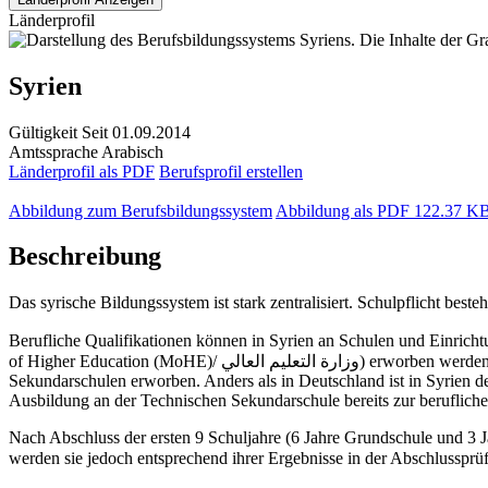
Länderprofil
Syrien
Gültigkeit
Seit 01.09.2014
Amtssprache
Arabisch
Länderprofil als PDF
Berufsprofil erstellen
Abbildung zum Berufsbildungssystem
Abbildung als PDF
122.37 K
Beschreibung
Das syrische Bildungssystem ist stark zentralisiert. Schulpflicht best
Berufliche Qualifikationen können in Syrien an Schulen und Einrichtungen des Bildungsministeriums (Minist
of Higher Education (MoHE)/ وزارة التعليم العالي) erworben werden, die für die Organisation und die Entwicklung der Lehrpläne zuständig sind. Die meisten beruflichen Qualifikationen werden an
Sekundarschulen erworben. Anders als in Deutschland ist in Syrien de
Ausbildung an der Technischen Sekundarschule bereits zur beruflich
Nach Abschluss der ersten 9 Schuljahre (6 Jahre Grundschule und 3 J