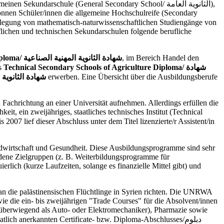
kundarschule (General Secondary School/ الثانوية العامة),
 können Schüler/innen die allgemeine Hochschulreife (Secondary
flichen und technischen Sekundarschulen folgende berufliche
iploma/
شهادة الثانوية المهنية الصناعية
, im Bereich Handel den
ss
Technical Secondary Schools of Agriculture Diploma/ شهادة
ploma/ شهادة الثانوية المهنية النسوية
erwerben. Eine Übersicht über die Ausbildungsberufe
Fachrichtung an einer Universität aufnehmen. Allerdings erfüllen die
, ein zweijähriges, staatliches technisches Institut (Technical
 2007 lief dieser Abschluss unter dem Titel lizenzierte/r Assistent/in
ndwirtschaft und Gesundheit. Diese Ausbildungsprogramme sind sehr
dene Zielgruppen (z. B. Weiterbildungsprogramme für
rlich (kurze Laufzeiten, solange es finanzielle Mittel gibt) und
an die palästinensischen Flüchtlinge in Syrien richten. Die UNRWA
ie die ein- bis zweijährigen "Trade Courses" für die Absolvent/innen
 (überwiegend als Auto- oder Elektromechaniker), Pharmazie sowie
h anerkannten Certificate- bzw. Diploma-Abschlusses/دبلوم