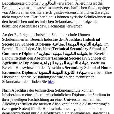
Baccalaureate diploma / البكالوريا) erwerben. Allerdings ist die
Belegung von mathematisch-naturwissenschaftlichen Studiengänge
von Absolventen des literarisch-geisteswissenschaftlichen Zweiges
nicht vorgesehen. Darüber hinaus können syrische Schüler/innen an
den beruflichen und technischen Sekundarschulen folgende
berufliche Abschlüsse (bzw. Fachabitur) erwerben:
An der 3-jährigen technischen Sekundarschule können
Schüler/innen im Bereich Industrie den Abschluss
Industrial
Secondary Schools Diploma/
شهادة الثانوية المهنية الصناعية
, im
Bereich Handel den Abschluss
Technical Secondary Schools of
Commerce Diploma/ شهادة الثانوية المهنية التجارية
, im Bereich
Landwirtschaft den Abschluss
Technical Secondary Schools of
Agriculture Diploma/ شهادة الثانوية المهنية الزراعية
sowie im
Bereich Hauswirtschaft den Abschluss
Secondary School of Home
Economics Diploma/ شهادة الثانوية المهنية النسوية
erwerben. Eine
Übersicht über die Ausbildungsberufe an den technischen
Sekundarschulen finden Sie
hier
.
Nach Abschluss der technischen Sekundarschule können
Inhaber/innen eines überdurchschnittlichen Diploms ein Studium in
ihrer jeweiligen Fachrichtung an einer Universität aufnehmen.
Allerdings erfüllen die meisten Absolvent/innen die Anforderungen
(sehr gute Noten) für die Hochschulzulassung nicht und haben
dementsprechend nur die Möglichkeit, ein zweijähriges, staatliches