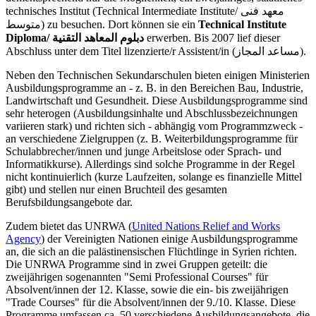
technisches Institut (Technical Intermediate Institute/ معهد فنى
متوسط) zu besuchen. Dort können sie ein
Technical Institute
Diploma/ دبلوم المعاهد التقنية
erwerben. Bis 2007 lief dieser
Abschluss unter dem Titel lizenzierte/r Assistent/in (مساعد المجاز).
Neben den Technischen Sekundarschulen bieten einigen Ministerien
Ausbildungsprogramme an - z. B. in den Bereichen Bau, Industrie,
Landwirtschaft und Gesundheit. Diese Ausbildungsprogramme sind
sehr heterogen (Ausbildungsinhalte und Abschlussbezeichnungen
variieren stark) und richten sich - abhängig vom Programmzweck -
an verschiedene Zielgruppen (z. B. Weiterbildungsprogramme für
Schulabbrecher/innen und junge Arbeitslose oder Sprach- und
Informatikkurse). Allerdings sind solche Programme in der Regel
nicht kontinuierlich (kurze Laufzeiten, solange es finanzielle Mittel
gibt) und stellen nur einen Bruchteil des gesamten
Berufsbildungsangebote dar.
Zudem bietet das UNRWA (
United Nations Relief and Works
Agency
) der Vereinigten Nationen einige Ausbildungsprogramme
an, die sich an die palästinensischen Flüchtlinge in Syrien richten.
Die UNRWA Programme sind in zwei Gruppen geteilt: die
zweijährigen sogenannten "Semi Professional Courses" für
Absolvent/innen der 12. Klasse, sowie die ein- bis zweijährigen
"Trade Courses" für die Absolvent/innen der 9./10. Klasse. Diese
Programme umfassen ca. 50 verschiedene Ausbildungsangebote, die