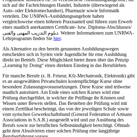
sich auf die Fachrichtungen Handel, Industrie (überwiegend als
Auto- oder Elektromechaniker), Pharmazie sowie Informatik
verteilen. Die UNRWA-Ausbildungsangebote haben
vergleichsweise einen höheren Praxisanteil und führen zum Erwerb
eines staatlich anerkannten Certificate- bzw. Diploma-Abschlusses/
دبلوم التدريب المهنى والفنى. Weitere Informationen zum UNRWA-
Lehrprogramm finden Sie
hier
.
Als Alternative zu den bereits genannten Ausbildungswegen
entscheiden sich in Syrien viele Jugendliche für eine Ausbildung
direkt im Betrieb. Diese Möglichkeit bietet ihnen über das Prinzip
„Learning by Doing“ einen direkten Einstieg in das Berufsleben.
Für manche Berufe (z. B. Friseur, Kfz-Mechatronik, Elektronik) gibt
es an ausgewählten Privatschulen kostenpflichtige Kurse ohne
besondere Zulassungsvoraussetzungen. Diese Kurse sind teilweise
staatlich autorisiert. Am Ende eines solchen Kurses wird eine
Prüfung durchgeführt, in welcher die Prüflinge ihr Können und
Wissen unter Beweis stellen. Das Bestehen der Prüfung wird mit
einem Zertifikat bescheinigt, das von der jeweiligen Schule sowie
vom syrischen Gewerkschaftsbund (General Federation of Artisans
Associations in S.A.R.) ausgestellt wird und zur Ausübung des
Berufs sowie zur beruflichen Selbstständigkeit berechtigt. Oftmals
geht dem Absolvieren einer solchen Prüfung eine langjährige
Berufserfahrung voraus.