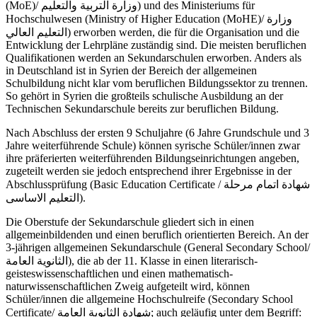
(MoE)/ وزارة التربية والتعليم) und des Ministeriums für
Hochschulwesen (Ministry of Higher Education (MoHE)/ وزارة
التعليم العالي) erworben werden, die für die Organisation und die
Entwicklung der Lehrpläne zuständig sind. Die meisten beruflichen
Qualifikationen werden an Sekundarschulen erworben. Anders als
in Deutschland ist in Syrien der Bereich der allgemeinen
Schulbildung nicht klar vom beruflichen Bildungssektor zu trennen.
So gehört in Syrien die großteils schulische Ausbildung an der
Technischen Sekundarschule bereits zur beruflichen Bildung.
Nach Abschluss der ersten 9 Schuljahre (6 Jahre Grundschule und 3
Jahre weiterführende Schule) können syrische Schüler/innen zwar
ihre präferierten weiterführenden Bildungseinrichtungen angeben,
zugeteilt werden sie jedoch entsprechend ihrer Ergebnisse in der
Abschlussprüfung (Basic Education Certificate / شهادة اتمام مرحلة
التعليم الاساسى).
Die Oberstufe der Sekundarschule gliedert sich in einen
allgemeinbildenden und einen beruflich orientierten Bereich. An der
3-jährigen allgemeinen Sekundarschule (General Secondary School/
الثانوية العامة), die ab der 11. Klasse in einen literarisch-
geisteswissenschaftlichen und einen mathematisch-
naturwissenschaftlichen Zweig aufgeteilt wird, können
Schüler/innen die allgemeine Hochschulreife (Secondary School
Certificate/ شهادة الثانوية العامة; auch geläufig unter dem Begriff: