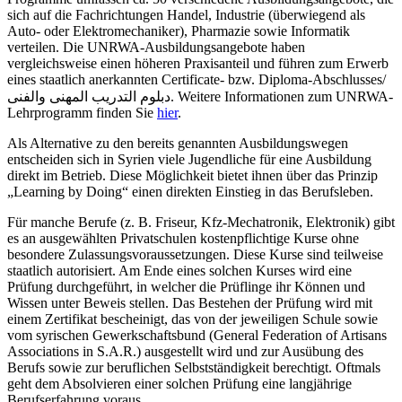
sich auf die Fachrichtungen Handel, Industrie (überwiegend als
Auto- oder Elektromechaniker), Pharmazie sowie Informatik
verteilen. Die UNRWA-Ausbildungsangebote haben
vergleichsweise einen höheren Praxisanteil und führen zum Erwerb
eines staatlich anerkannten Certificate- bzw. Diploma-Abschlusses/
دبلوم التدريب المهنى والفنى. Weitere Informationen zum UNRWA-
Lehrprogramm finden Sie
hier
.
Als Alternative zu den bereits genannten Ausbildungswegen
entscheiden sich in Syrien viele Jugendliche für eine Ausbildung
direkt im Betrieb. Diese Möglichkeit bietet ihnen über das Prinzip
„Learning by Doing“ einen direkten Einstieg in das Berufsleben.
Für manche Berufe (z. B. Friseur, Kfz-Mechatronik, Elektronik) gibt
es an ausgewählten Privatschulen kostenpflichtige Kurse ohne
besondere Zulassungsvoraussetzungen. Diese Kurse sind teilweise
staatlich autorisiert. Am Ende eines solchen Kurses wird eine
Prüfung durchgeführt, in welcher die Prüflinge ihr Können und
Wissen unter Beweis stellen. Das Bestehen der Prüfung wird mit
einem Zertifikat bescheinigt, das von der jeweiligen Schule sowie
vom syrischen Gewerkschaftsbund (General Federation of Artisans
Associations in S.A.R.) ausgestellt wird und zur Ausübung des
Berufs sowie zur beruflichen Selbstständigkeit berechtigt. Oftmals
geht dem Absolvieren einer solchen Prüfung eine langjährige
Berufserfahrung voraus.