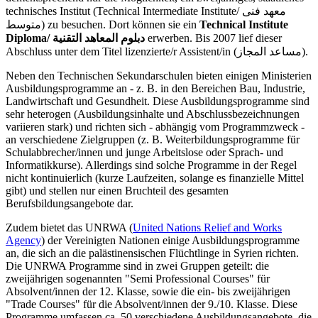
technisches Institut (Technical Intermediate Institute/ معهد فنى
متوسط) zu besuchen. Dort können sie ein
Technical Institute
Diploma/ دبلوم المعاهد التقنية
erwerben. Bis 2007 lief dieser
Abschluss unter dem Titel lizenzierte/r Assistent/in (مساعد المجاز).
Neben den Technischen Sekundarschulen bieten einigen Ministerien
Ausbildungsprogramme an - z. B. in den Bereichen Bau, Industrie,
Landwirtschaft und Gesundheit. Diese Ausbildungsprogramme sind
sehr heterogen (Ausbildungsinhalte und Abschlussbezeichnungen
variieren stark) und richten sich - abhängig vom Programmzweck -
an verschiedene Zielgruppen (z. B. Weiterbildungsprogramme für
Schulabbrecher/innen und junge Arbeitslose oder Sprach- und
Informatikkurse). Allerdings sind solche Programme in der Regel
nicht kontinuierlich (kurze Laufzeiten, solange es finanzielle Mittel
gibt) und stellen nur einen Bruchteil des gesamten
Berufsbildungsangebote dar.
Zudem bietet das UNRWA (
United Nations Relief and Works
Agency
) der Vereinigten Nationen einige Ausbildungsprogramme
an, die sich an die palästinensischen Flüchtlinge in Syrien richten.
Die UNRWA Programme sind in zwei Gruppen geteilt: die
zweijährigen sogenannten "Semi Professional Courses" für
Absolvent/innen der 12. Klasse, sowie die ein- bis zweijährigen
"Trade Courses" für die Absolvent/innen der 9./10. Klasse. Diese
Programme umfassen ca. 50 verschiedene Ausbildungsangebote, die