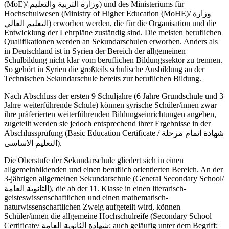
(MoE)/ وزارة التربية والتعليم) und des Ministeriums für
Hochschulwesen (Ministry of Higher Education (MoHE)/ وزارة
التعليم العالي) erworben werden, die für die Organisation und die
Entwicklung der Lehrpläne zuständig sind. Die meisten beruflichen
Qualifikationen werden an Sekundarschulen erworben. Anders als
in Deutschland ist in Syrien der Bereich der allgemeinen
Schulbildung nicht klar vom beruflichen Bildungssektor zu trennen.
So gehört in Syrien die großteils schulische Ausbildung an der
Technischen Sekundarschule bereits zur beruflichen Bildung.
Nach Abschluss der ersten 9 Schuljahre (6 Jahre Grundschule und 3
Jahre weiterführende Schule) können syrische Schüler/innen zwar
ihre präferierten weiterführenden Bildungseinrichtungen angeben,
zugeteilt werden sie jedoch entsprechend ihrer Ergebnisse in der
Abschlussprüfung (Basic Education Certificate / شهادة اتمام مرحلة
التعليم الاساسى).
Die Oberstufe der Sekundarschule gliedert sich in einen
allgemeinbildenden und einen beruflich orientierten Bereich. An der
3-jährigen allgemeinen Sekundarschule (General Secondary School/
الثانوية العامة), die ab der 11. Klasse in einen literarisch-
geisteswissenschaftlichen und einen mathematisch-
naturwissenschaftlichen Zweig aufgeteilt wird, können
Schüler/innen die allgemeine Hochschulreife (Secondary School
Certificate/ شهادة الثانوية العامة; auch geläufig unter dem Begriff: