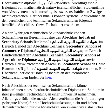
Baccalaureate diploma / البكالوريا) erwerben. Allerdings ist die
Belegung von mathematisch-naturwissenschaftlichen Studiengänge
von Absolventen des literarisch-geisteswissenschaftlichen Zweiges
nicht vorgesehen. Darüber hinaus können syrische Schüler/innen an
den beruflichen und technischen Sekundarschulen folgende
berufliche Abschlüsse (bzw. Fachabitur) erwerben:
An der 3-jährigen technischen Sekundarschule können
Schüler/innen im Bereich Industrie den Abschluss
Industrial
Secondary Schools Diploma/
شهادة الثانوية المهنية الصناعية
, im
Bereich Handel den Abschluss
Technical Secondary Schools of
Commerce Diploma/ شهادة الثانوية المهنية التجارية
, im Bereich
Landwirtschaft den Abschluss
Technical Secondary Schools of
Agriculture Diploma/ شهادة الثانوية المهنية الزراعية
sowie im
Bereich Hauswirtschaft den Abschluss
Secondary School of Home
Economics Diploma/ شهادة الثانوية المهنية النسوية
erwerben. Eine
Übersicht über die Ausbildungsberufe an den technischen
Sekundarschulen finden Sie
hier
.
Nach Abschluss der technischen Sekundarschule können
Inhaber/innen eines überdurchschnittlichen Diploms ein Studium in
ihrer jeweiligen Fachrichtung an einer Universität aufnehmen.
Allerdings erfüllen die meisten Absolvent/innen die Anforderungen
(sehr gute Noten) für die Hochschulzulassung nicht und haben
dementsprechend nur die Möglichkeit, ein zweijähriges, staatliches