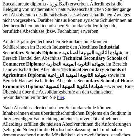
Baccalaureate diploma / البكالوريا) erwerben. Allerdings ist die
Belegung von mathematisch-naturwissenschaftlichen Studiengänge
von Absolventen des literarisch-geisteswissenschaftlichen Zweiges
nicht vorgesehen. Darüber hinaus können syrische Schüler/innen an
den beruflichen und technischen Sekundarschulen folgende
berufliche Abschlüsse (bzw. Fachabitur) erwerben:
An der 3-jährigen technischen Sekundarschule können
Schüler/innen im Bereich Industrie den Abschluss
Industrial
Secondary Schools Diploma/
شهادة الثانوية المهنية الصناعية
, im
Bereich Handel den Abschluss
Technical Secondary Schools of
Commerce Diploma/ شهادة الثانوية المهنية التجارية
, im Bereich
Landwirtschaft den Abschluss
Technical Secondary Schools of
Agriculture Diploma/ شهادة الثانوية المهنية الزراعية
sowie im
Bereich Hauswirtschaft den Abschluss
Secondary School of Home
Economics Diploma/ شهادة الثانوية المهنية النسوية
erwerben. Eine
Übersicht über die Ausbildungsberufe an den technischen
Sekundarschulen finden Sie
hier
.
Nach Abschluss der technischen Sekundarschule können
Inhaber/innen eines überdurchschnittlichen Diploms ein Studium in
ihrer jeweiligen Fachrichtung an einer Universität aufnehmen.
Allerdings erfüllen die meisten Absolvent/innen die Anforderungen
(sehr gute Noten) für die Hochschulzulassung nicht und haben
dementsprechend nur die Möglichkeit, ein zweijähriges, staatliches