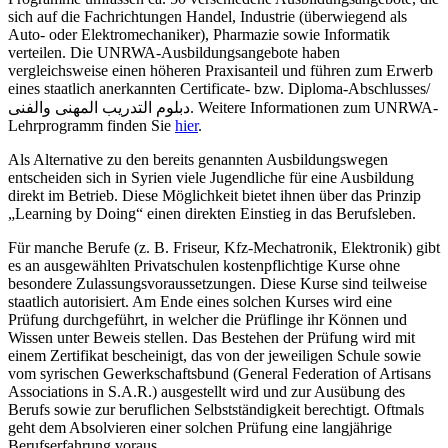
sich auf die Fachrichtungen Handel, Industrie (überwiegend als
Auto- oder Elektromechaniker), Pharmazie sowie Informatik
verteilen. Die UNRWA-Ausbildungsangebote haben
vergleichsweise einen höheren Praxisanteil und führen zum Erwerb
eines staatlich anerkannten Certificate- bzw. Diploma-Abschlusses/
دبلوم التدريب المهنى والفنى. Weitere Informationen zum UNRWA-
Lehrprogramm finden Sie
hier
.
Als Alternative zu den bereits genannten Ausbildungswegen
entscheiden sich in Syrien viele Jugendliche für eine Ausbildung
direkt im Betrieb. Diese Möglichkeit bietet ihnen über das Prinzip
„Learning by Doing“ einen direkten Einstieg in das Berufsleben.
Für manche Berufe (z. B. Friseur, Kfz-Mechatronik, Elektronik) gibt
es an ausgewählten Privatschulen kostenpflichtige Kurse ohne
besondere Zulassungsvoraussetzungen. Diese Kurse sind teilweise
staatlich autorisiert. Am Ende eines solchen Kurses wird eine
Prüfung durchgeführt, in welcher die Prüflinge ihr Können und
Wissen unter Beweis stellen. Das Bestehen der Prüfung wird mit
einem Zertifikat bescheinigt, das von der jeweiligen Schule sowie
vom syrischen Gewerkschaftsbund (General Federation of Artisans
Associations in S.A.R.) ausgestellt wird und zur Ausübung des
Berufs sowie zur beruflichen Selbstständigkeit berechtigt. Oftmals
geht dem Absolvieren einer solchen Prüfung eine langjährige
Berufserfahrung voraus.