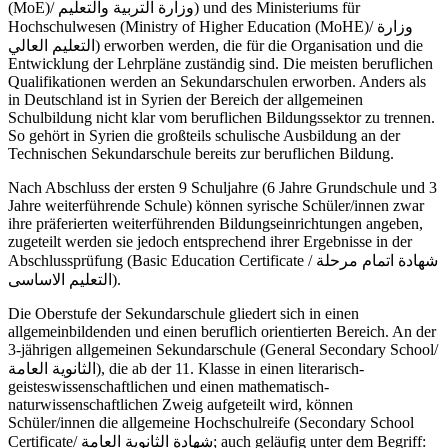
(MoE)/ وزارة التربية والتعليم) und des Ministeriums für
Hochschulwesen (Ministry of Higher Education (MoHE)/ وزارة
التعليم العالي) erworben werden, die für die Organisation und die
Entwicklung der Lehrpläne zuständig sind. Die meisten beruflichen
Qualifikationen werden an Sekundarschulen erworben. Anders als
in Deutschland ist in Syrien der Bereich der allgemeinen
Schulbildung nicht klar vom beruflichen Bildungssektor zu trennen.
So gehört in Syrien die großteils schulische Ausbildung an der
Technischen Sekundarschule bereits zur beruflichen Bildung.
Nach Abschluss der ersten 9 Schuljahre (6 Jahre Grundschule und 3
Jahre weiterführende Schule) können syrische Schüler/innen zwar
ihre präferierten weiterführenden Bildungseinrichtungen angeben,
zugeteilt werden sie jedoch entsprechend ihrer Ergebnisse in der
Abschlussprüfung (Basic Education Certificate / شهادة اتمام مرحلة
التعليم الاساسى).
Die Oberstufe der Sekundarschule gliedert sich in einen
allgemeinbildenden und einen beruflich orientierten Bereich. An der
3-jährigen allgemeinen Sekundarschule (General Secondary School/
الثانوية العامة), die ab der 11. Klasse in einen literarisch-
geisteswissenschaftlichen und einen mathematisch-
naturwissenschaftlichen Zweig aufgeteilt wird, können
Schüler/innen die allgemeine Hochschulreife (Secondary School
Certificate/ شهادة الثانوية العامة; auch geläufig unter dem Begriff: