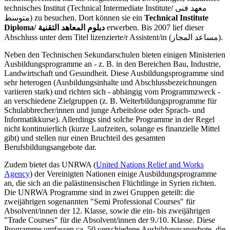
technisches Institut (Technical Intermediate Institute/ معهد فنى
متوسط) zu besuchen. Dort können sie ein
Technical Institute
Diploma/ دبلوم المعاهد التقنية
erwerben. Bis 2007 lief dieser
Abschluss unter dem Titel lizenzierte/r Assistent/in (مساعد المجاز).
Neben den Technischen Sekundarschulen bieten einigen Ministerien
Ausbildungsprogramme an - z. B. in den Bereichen Bau, Industrie,
Landwirtschaft und Gesundheit. Diese Ausbildungsprogramme sind
sehr heterogen (Ausbildungsinhalte und Abschlussbezeichnungen
variieren stark) und richten sich - abhängig vom Programmzweck -
an verschiedene Zielgruppen (z. B. Weiterbildungsprogramme für
Schulabbrecher/innen und junge Arbeitslose oder Sprach- und
Informatikkurse). Allerdings sind solche Programme in der Regel
nicht kontinuierlich (kurze Laufzeiten, solange es finanzielle Mittel
gibt) und stellen nur einen Bruchteil des gesamten
Berufsbildungsangebote dar.
Zudem bietet das UNRWA (
United Nations Relief and Works
Agency
) der Vereinigten Nationen einige Ausbildungsprogramme
an, die sich an die palästinensischen Flüchtlinge in Syrien richten.
Die UNRWA Programme sind in zwei Gruppen geteilt: die
zweijährigen sogenannten "Semi Professional Courses" für
Absolvent/innen der 12. Klasse, sowie die ein- bis zweijährigen
"Trade Courses" für die Absolvent/innen der 9./10. Klasse. Diese
Programme umfassen ca. 50 verschiedene Ausbildungsangebote, die