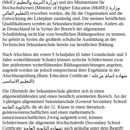
(MoE)/ وزارة التربية والتعليم) und des Ministeriums für
Hochschulwesen (Ministry of Higher Education (MoHE)/ وزارة
التعليم العالي) erworben werden, die für die Organisation und die
Entwicklung der Lehrpläne zuständig sind. Die meisten beruflichen
Qualifikationen werden an Sekundarschulen erworben. Anders als
in Deutschland ist in Syrien der Bereich der allgemeinen
Schulbildung nicht klar vom beruflichen Bildungssektor zu trennen.
So gehört in Syrien die großteils schulische Ausbildung an der
Technischen Sekundarschule bereits zur beruflichen Bildung.
Nach Abschluss der ersten 9 Schuljahre (6 Jahre Grundschule und 3
Jahre weiterführende Schule) können syrische Schüler/innen zwar
ihre präferierten weiterführenden Bildungseinrichtungen angeben,
zugeteilt werden sie jedoch entsprechend ihrer Ergebnisse in der
Abschlussprüfung (Basic Education Certificate / شهادة اتمام مرحلة
التعليم الاساسى).
Die Oberstufe der Sekundarschule gliedert sich in einen
allgemeinbildenden und einen beruflich orientierten Bereich. An der
3-jährigen allgemeinen Sekundarschule (General Secondary School/
الثانوية العامة), die ab der 11. Klasse in einen literarisch-
geisteswissenschaftlichen und einen mathematisch-
naturwissenschaftlichen Zweig aufgeteilt wird, können
Schüler/innen die allgemeine Hochschulreife (Secondary School
Certificate/ شهادة الثانوية العامة; auch geläufig unter dem Begriff: