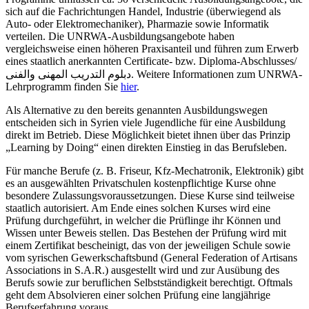
sich auf die Fachrichtungen Handel, Industrie (überwiegend als
Auto- oder Elektromechaniker), Pharmazie sowie Informatik
verteilen. Die UNRWA-Ausbildungsangebote haben
vergleichsweise einen höheren Praxisanteil und führen zum Erwerb
eines staatlich anerkannten Certificate- bzw. Diploma-Abschlusses/
دبلوم التدريب المهنى والفنى. Weitere Informationen zum UNRWA-
Lehrprogramm finden Sie
hier
.
Als Alternative zu den bereits genannten Ausbildungswegen
entscheiden sich in Syrien viele Jugendliche für eine Ausbildung
direkt im Betrieb. Diese Möglichkeit bietet ihnen über das Prinzip
„Learning by Doing“ einen direkten Einstieg in das Berufsleben.
Für manche Berufe (z. B. Friseur, Kfz-Mechatronik, Elektronik) gibt
es an ausgewählten Privatschulen kostenpflichtige Kurse ohne
besondere Zulassungsvoraussetzungen. Diese Kurse sind teilweise
staatlich autorisiert. Am Ende eines solchen Kurses wird eine
Prüfung durchgeführt, in welcher die Prüflinge ihr Können und
Wissen unter Beweis stellen. Das Bestehen der Prüfung wird mit
einem Zertifikat bescheinigt, das von der jeweiligen Schule sowie
vom syrischen Gewerkschaftsbund (General Federation of Artisans
Associations in S.A.R.) ausgestellt wird und zur Ausübung des
Berufs sowie zur beruflichen Selbstständigkeit berechtigt. Oftmals
geht dem Absolvieren einer solchen Prüfung eine langjährige
Berufserfahrung voraus.