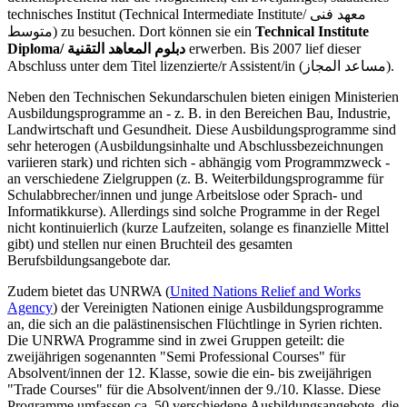
technisches Institut (Technical Intermediate Institute/ معهد فنى
متوسط) zu besuchen. Dort können sie ein
Technical Institute
Diploma/ دبلوم المعاهد التقنية
erwerben. Bis 2007 lief dieser
Abschluss unter dem Titel lizenzierte/r Assistent/in (مساعد المجاز).
Neben den Technischen Sekundarschulen bieten einigen Ministerien
Ausbildungsprogramme an - z. B. in den Bereichen Bau, Industrie,
Landwirtschaft und Gesundheit. Diese Ausbildungsprogramme sind
sehr heterogen (Ausbildungsinhalte und Abschlussbezeichnungen
variieren stark) und richten sich - abhängig vom Programmzweck -
an verschiedene Zielgruppen (z. B. Weiterbildungsprogramme für
Schulabbrecher/innen und junge Arbeitslose oder Sprach- und
Informatikkurse). Allerdings sind solche Programme in der Regel
nicht kontinuierlich (kurze Laufzeiten, solange es finanzielle Mittel
gibt) und stellen nur einen Bruchteil des gesamten
Berufsbildungsangebote dar.
Zudem bietet das UNRWA (
United Nations Relief and Works
Agency
) der Vereinigten Nationen einige Ausbildungsprogramme
an, die sich an die palästinensischen Flüchtlinge in Syrien richten.
Die UNRWA Programme sind in zwei Gruppen geteilt: die
zweijährigen sogenannten "Semi Professional Courses" für
Absolvent/innen der 12. Klasse, sowie die ein- bis zweijährigen
"Trade Courses" für die Absolvent/innen der 9./10. Klasse. Diese
Programme umfassen ca. 50 verschiedene Ausbildungsangebote, die