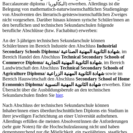
Baccalaureate diploma / البكالوريا) erwerben. Allerdings ist die
Belegung von mathematisch-naturwissenschaftlichen Studiengänge
von Absolventen des literarisch-geisteswissenschaftlichen Zweiges
nicht vorgesehen. Darüber hinaus können syrische Schüler/innen an
den beruflichen und technischen Sekundarschulen folgende
berufliche Abschlüsse (bzw. Fachabitur) erwerben:
An der 3-jährigen technischen Sekundarschule können
Schüler/innen im Bereich Industrie den Abschluss
Industrial
Secondary Schools Diploma/
شهادة الثانوية المهنية الصناعية
, im
Bereich Handel den Abschluss
Technical Secondary Schools of
Commerce Diploma/ شهادة الثانوية المهنية التجارية
, im Bereich
Landwirtschaft den Abschluss
Technical Secondary Schools of
Agriculture Diploma/ شهادة الثانوية المهنية الزراعية
sowie im
Bereich Hauswirtschaft den Abschluss
Secondary School of Home
Economics Diploma/ شهادة الثانوية المهنية النسوية
erwerben. Eine
Übersicht über die Ausbildungsberufe an den technischen
Sekundarschulen finden Sie
hier
.
Nach Abschluss der technischen Sekundarschule können
Inhaber/innen eines überdurchschnittlichen Diploms ein Studium in
ihrer jeweiligen Fachrichtung an einer Universität aufnehmen.
Allerdings erfüllen die meisten Absolvent/innen die Anforderungen
(sehr gute Noten) für die Hochschulzulassung nicht und haben
dementsprechend nur die Möglichkeit, ein zweijähriges, staatliches