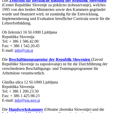
Das
Zentrum für Berufliche Bildung der Republik Slowenien
(Center Republike Slovenije za poklicno izobrazevanje), welches
1995 von den beiden Ministerien sowie den Kammern gegründet
wurde und finanziert wird, ist zuständig für die Entwicklung,
Implementierung und Evaluation beruflicher Curricula sowie für die
Lehrerfortbildung.
Ob železnici 16 SI-1000 Ljubljana
Republika Slovenija
Tel: + 386 1 586.42.00
Fax: + 386 1 542.20.45
E-mail:
info@cpi.si
Die
Beschäftigungsagentur der Republik Slowenien
(Zavod
Republike Slovenije za zaposlovanje) ist für die Durchführung der
verschiedenen Beschäftigungs- und Trainingsprogramme für
Arbeitslose verantwortlich.
Glinška ulica 12 SI-1000 Ljubljana
Republika Slovenija
Tel: + 386 1 200.23.50
Fax: + 386 1 425.98.23
E-mail:
info@ess.gov.si
Die
Handwerkskammer
(Obratne zbornika Slowenije) und die