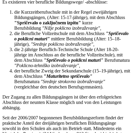
Es existieren vier berufliche Bildungswege/ -abschlüsse:
die Kurzzeitberufsschule mit in der Regel zweijährigen
Bildungsgängen, (Alter: 15-17-jährige), mit dem Abschluss
"Spričevalo o zaključnem izpitu"
kurze
Berufsbildung
"Nižje poklicno izobraževanje",
die Berufliche Vollzeitschule mit dem Abschluss
"Spričevalo
o poklicni maturi"
mittlere Berufsbildung (Alter: 15–18-
jährige),
"Srednje poklicno izobraževanje",
die 2-jährige Beruflich-Technische Schule (Alter 18-20-
jährige im Anschluss an die berufliche Vollzeitschule), mit
dem Abschluss
"Spričevalo o poklicni maturi"
Berufsmatura
"Poklicno-tehniško izobraževanje",
der berufliche Zweig der Sekundarschule (15–19-jährige), mit
dem Abschluss
"
Maturitetno spričevalo"
Berufsmatura
"Srednje strokovno izobraževanje"
(vergleichbar den deutschen Berufsgymnasien).
Der Zugang zu allen Bildungsgängen ist über den erfolgreichen
Abschluss der neunten Klasse möglich und von den Leistungen
abhängig.
Seit der 2006/2007 begonnenen Berufsbildungsreform findet der
praktische Anteil der dreijährigen beruflichen Bildungsgänge
sowohl in den Schulen als auch im Betrieb statt. Mindestens ein