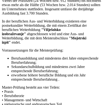
Viertel der Praxiszeit (24 Wochen bzw. 912 Stunden) bis höchstens
etwas mehr als die Hälfte (53 Wochen bzw. 2.014 Stunden) sollten
im Unternehmen stattfinden. Insgesamt umfasst die dreijährige
Ausbildung fast 3.700 Stunden.
In der beruflichen Aus- und Weiterbildung existieren eine
postsekundäre Weiterbildung, die mit einem Zertifikat der
beruflichen Weiterbildung
"Višješolsko
izobraževanje"
abgeschlossen wird und eine Aus- und
Weiterbildung, die mit dem Meisterabschluss
"Mojstrski
izpit"
endet.
Vorraussetzungen für die Meisterprüfung:
Berufsausbildung und mindestens drei Jahre entsprechende
Berufserfahrung;
Sekundarschulbildung und mindestens zwei Jahre
entsprechende Berufserfahrung;
erworbene höhere berufliche Bildung und ein Jahr
entsprechende Berufserfahrung .
Master-Prüfung besteht aus vier Teilen:
• Praxis
• Berufstheorie
• Management- und Wirtschaft
• pädagogische und androgogischen Teil