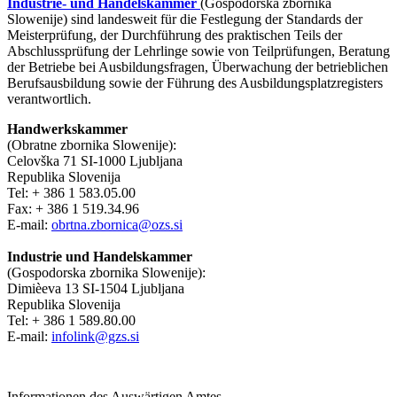
Industrie- und Handelskammer
(Gospodorska zbornika
Slowenije)
sind landesweit für die Festlegung der Standards der
Meisterprüfung, der Durchführung des praktischen Teils der
Abschlussprüfung der Lehrlinge sowie von Teilprüfungen, Beratung
der Betriebe bei Ausbildungsfragen, Überwachung der betrieblichen
Berufsausbildung sowie der Führung des Ausbildungsplatzregisters
verantwortlich.
Handwerkskammer
(Obratne zbornika Slowenije):
Celovška 71 SI-1000 Ljubljana
Republika Slovenija
Tel: + 386 1 583.05.00
Fax: + 386 1 519.34.96
E-mail:
obrtna.zbornica@ozs.si
Industrie und Handelskammer
(Gospodorska zbornika Slowenije):
Dimièeva 13 SI-1504 Ljubljana
Republika Slovenija
Tel: + 386 1 589.80.00
E-mail:
infolink@gzs.si
Informationen des Auswärtigen Amtes