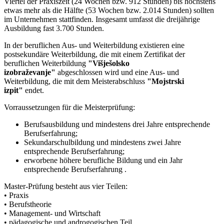
Viertel der Praxiszeit (24 Wochen bzw. 912 Stunden) bis höchstens
etwas mehr als die Hälfte (53 Wochen bzw. 2.014 Stunden) sollten
im Unternehmen stattfinden. Insgesamt umfasst die dreijährige
Ausbildung fast 3.700 Stunden.
In der beruflichen Aus- und Weiterbildung existieren eine
postsekundäre Weiterbildung, die mit einem Zertifikat der
beruflichen Weiterbildung
"Višješolsko
izobraževanje"
abgeschlossen wird und eine Aus- und
Weiterbildung, die mit dem Meisterabschluss
"Mojstrski
izpit"
endet.
Vorraussetzungen für die Meisterprüfung:
Berufsausbildung und mindestens drei Jahre entsprechende
Berufserfahrung;
Sekundarschulbildung und mindestens zwei Jahre
entsprechende Berufserfahrung;
erworbene höhere berufliche Bildung und ein Jahr
entsprechende Berufserfahrung .
Master-Prüfung besteht aus vier Teilen:
• Praxis
• Berufstheorie
• Management- und Wirtschaft
• pädagogische und androgogischen Teil