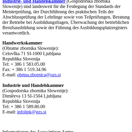
Industrie- und Handelskammer
(Gospodorska zbornika
Slowenije)
sind landesweit für die Festlegung der Standards der
Meisterprüfung, der Durchführung des praktischen Teils der
Abschlussprüfung der Lehrlinge sowie von Teilprüfungen, Beratung
der Betriebe bei Ausbildungsfragen, Überwachung der betrieblichen
Berufsausbildung sowie der Führung des Ausbildungsplatzregisters
verantwortlich.
Handwerkskammer
(Obratne zbornika Slowenije):
Celovška 71 SI-1000 Ljubljana
Republika Slovenija
Tel: + 386 1 583.05.00
Fax: + 386 1 519.34.96
E-mail:
obrtna.zbornica@ozs.si
Industrie und Handelskammer
(Gospodorska zbornika Slowenije):
Dimièeva 13 SI-1504 Ljubljana
Republika Slovenija
Tel: + 386 1 589.80.00
E-mail:
infolink@gzs.si
Informationen des Auswärtigen Amtes