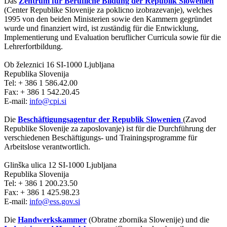
Das
Zentrum für Berufliche Bildung der Republik Slowenien
(Center Republike Slovenije za poklicno izobrazevanje), welches
1995 von den beiden Ministerien sowie den Kammern gegründet
wurde und finanziert wird, ist zuständig für die Entwicklung,
Implementierung und Evaluation beruflicher Curricula sowie für die
Lehrerfortbildung.
Ob železnici 16 SI-1000 Ljubljana
Republika Slovenija
Tel: + 386 1 586.42.00
Fax: + 386 1 542.20.45
E-mail:
info@cpi.si
Die
Beschäftigungsagentur der Republik Slowenien
(Zavod
Republike Slovenije za zaposlovanje) ist für die Durchführung der
verschiedenen Beschäftigungs- und Trainingsprogramme für
Arbeitslose verantwortlich.
Glinška ulica 12 SI-1000 Ljubljana
Republika Slovenija
Tel: + 386 1 200.23.50
Fax: + 386 1 425.98.23
E-mail:
info@ess.gov.si
Die
Handwerkskammer
(Obratne zbornika Slowenije) und die