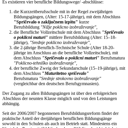
Es existieren vier berufliche Bildungswege/ -abschlüsse:
die Kurzzeitberufsschule mit in der Regel zweijährigen
Bildungsgängen, (Alter: 15-17-jährige), mit dem Abschluss
"Spričevalo o zaključnem izpitu"
kurze
Berufsbildung
"Nižje poklicno izobraževanje",
die Berufliche Vollzeitschule mit dem Abschluss
"Spričevalo
o poklicni maturi"
mittlere Berufsbildung (Alter: 15–18-
jährige),
"Srednje poklicno izobraževanje",
die 2-jährige Beruflich-Technische Schule (Alter 18-20-
jährige im Anschluss an die berufliche Vollzeitschule), mit
dem Abschluss
"Spričevalo o poklicni maturi"
Berufsmatura
"Poklicno-tehniško izobraževanje",
der berufliche Zweig der Sekundarschule (15–19-jährige), mit
dem Abschluss
"
Maturitetno spričevalo"
Berufsmatura
"Srednje strokovno izobraževanje"
(vergleichbar den deutschen Berufsgymnasien).
Der Zugang zu allen Bildungsgängen ist über den erfolgreichen
Abschluss der neunten Klasse möglich und von den Leistungen
abhängig.
Seit der 2006/2007 begonnenen Berufsbildungsreform findet der
praktische Anteil der dreijährigen beruflichen Bildungsgänge
sowohl in den Schulen als auch im Betrieb statt. Mindestens ein