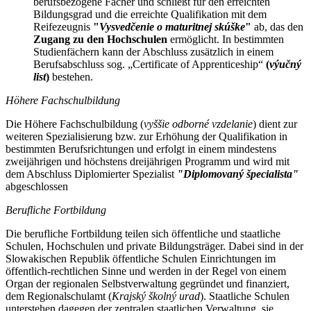
berufsbezogene Fächer und schließt für den erreichten
Bildungsgrad und die erreichte Qualifikation mit dem
Reifezeugnis
"
Vysvedčenie o maturitnej skúške
"
ab, das den
Zugang zu den Hochschulen
ermöglicht. In bestimmten
Studienfächern kann der Abschluss zusätzlich in einem
Berufsabschluss sog. „Certificate of Apprenticeship“
(
výučný
list
)
bestehen.
Höhere Fachschulbildung
Die Höhere Fachschulbildung (
vyššie odborné vzdelanie
) dient zur
weiteren Spezialisierung bzw. zur Erhöhung der Qualifikation in
bestimmten Berufsrichtungen und erfolgt in einem mindestens
zweijährigen und höchstens dreijährigen Programm und wird mit
dem Abschluss Diplomierter Spezialist
"Diplomovaný špecialista"
abgeschlossen
Berufliche Fortbildung
Die berufliche Fortbildung teilen sich öffentliche und staatliche
Schulen, Hochschulen und private Bildungsträger. Dabei sind in der
Slowakischen Republik öffentliche Schulen Einrichtungen im
öffentlich-rechtlichen Sinne und werden in der Regel von einem
Organ der regionalen Selbstverwaltung gegründet und finanziert,
dem Regionalschulamt (
Krajský školný urad
). Staatliche Schulen
unterstehen dagegen der zentralen staatlichen Verwaltung, sie