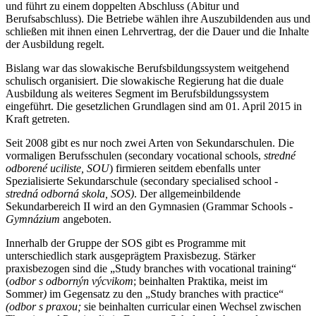
und führt zu einem doppelten Abschluss (Abitur und
Berufsabschluss). Die Betriebe wählen ihre Auszubildenden aus und
schließen mit ihnen einen Lehrvertrag, der die Dauer und die Inhalte
der Ausbildung regelt.
Bislang war das slowakische Berufsbildungssystem weitgehend
schulisch organisiert. Die slowakische Regierung hat die duale
Ausbildung als weiteres Segment im Berufsbildungssystem
eingeführt. Die gesetzlichen Grundlagen sind am 01. April 2015 in
Kraft getreten.
Seit 2008 gibt es nur noch zwei Arten von Sekundarschulen. Die
vormaligen Berufsschulen (secondary vocational schools,
stredné
odborené uciliste, SOU
) firmieren seitdem ebenfalls unter
Spezialisierte Sekundarschule (secondary specialised school -
stredná odborná skola, SOS)
. Der allgemeinbildende
Sekundarbereich II wird an den Gymnasien (Grammar Schools -
Gymnázium
angeboten.
Innerhalb der Gruppe der SOS gibt es Programme mit
unterschiedlich stark ausgeprägtem Praxisbezug. Stärker
praxisbezogen sind die „Study branches with vocational training“
(
odbor s odbornýn výcvikom
; beinhalten Praktika, meist im
Sommer
)
im Gegensatz zu den „Study branches with practice“
(odbor s praxou;
sie beinhalten curricular einen Wechsel zwischen