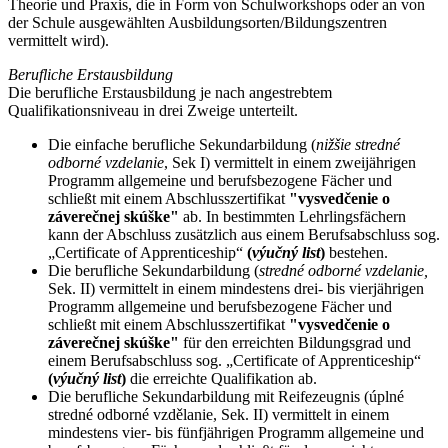
Theorie und Praxis, die in Form von Schulworkshops oder an von
der Schule ausgewählten Ausbildungsorten/Bildungszentren
vermittelt wird).
Berufliche Erstausbildung
Die berufliche Erstausbildung je nach angestrebtem
Qualifikationsniveau in drei Zweige unterteilt.
Die einfache berufliche Sekundarbildung (
nižšie stredné
odborné vzdelanie
, Sek I) vermittelt in einem zweijährigen
Programm allgemeine und berufsbezogene Fächer und
schließt mit einem Abschlusszertifikat
"vysvedčenie o
záverečnej skúške"
ab. In bestimmten Lehrlingsfächern
kann der Abschluss zusätzlich aus einem Berufsabschluss sog.
„Certificate of Apprenticeship“
(
výučný list
)
bestehen.
Die berufliche Sekundarbildung (
stredné odborné vzdelanie,
Sek. II) vermittelt in einem mindestens drei- bis vierjährigen
Programm allgemeine und berufsbezogene Fächer und
schließt mit einem Abschlusszertifikat
"vysvedčenie o
záverečnej skúške"
für den erreichten Bildungsgrad und
einem Berufsabschluss sog. „Certificate of Apprenticeship“
(
výučný list
)
die erreichte Qualifikation ab.
Die berufliche Sekundarbildung mit Reifezeugnis (úplné
stredné odborné vzdělanie, Sek. II) vermittelt in einem
mindestens vier- bis fünfjährigen Programm allgemeine und