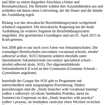
und führt zu einem doppelten Abschluss (Abitur und
Berufsabschluss). Die Betriebe wählen ihre Auszubildenden aus und
schließen mit ihnen einen Lehrvertrag, der die Dauer und die Inhalte
der Ausbildung regelt.
Bislang war das slowakische Berufsbildungssystem weitgehend
schulisch organisiert. Die slowakische Regierung hat die duale
Ausbildung als weiteres Segment im Berufsbildungssystem
eingeführt. Die gesetzlichen Grundlagen sind am 01. April 2015 in
Kraft getreten.
Seit 2008 gibt es nur noch zwei Arten von Sekundarschulen. Die
vormaligen Berufsschulen (secondary vocational schools,
stredné
odborené uciliste, SOU
) firmieren seitdem ebenfalls unter
Spezialisierte Sekundarschule (secondary specialised school -
stredná odborná skola, SOS)
. Der allgemeinbildende
Sekundarbereich II wird an den Gymnasien (Grammar Schools -
Gymnázium
angeboten.
Innerhalb der Gruppe der SOS gibt es Programme mit
unterschiedlich stark ausgeprägtem Praxisbezug. Stärker
praxisbezogen sind die „Study branches with vocational training“
(
odbor s odbornýn výcvikom
; beinhalten Praktika, meist im
Sommer
)
im Gegensatz zu den „Study branches with practice“
(odbor s praxou;
sie beinhalten curricular einen Wechsel zwischen