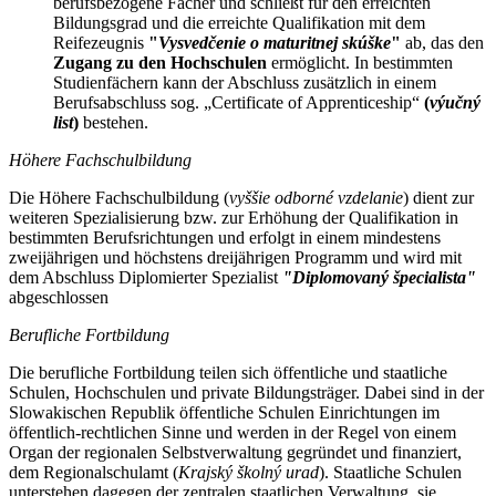
berufsbezogene Fächer und schließt für den erreichten
Bildungsgrad und die erreichte Qualifikation mit dem
Reifezeugnis
"
Vysvedčenie o maturitnej skúške
"
ab, das den
Zugang zu den Hochschulen
ermöglicht. In bestimmten
Studienfächern kann der Abschluss zusätzlich in einem
Berufsabschluss sog. „Certificate of Apprenticeship“
(
výučný
list
)
bestehen.
Höhere Fachschulbildung
Die Höhere Fachschulbildung (
vyššie odborné vzdelanie
) dient zur
weiteren Spezialisierung bzw. zur Erhöhung der Qualifikation in
bestimmten Berufsrichtungen und erfolgt in einem mindestens
zweijährigen und höchstens dreijährigen Programm und wird mit
dem Abschluss Diplomierter Spezialist
"Diplomovaný špecialista"
abgeschlossen
Berufliche Fortbildung
Die berufliche Fortbildung teilen sich öffentliche und staatliche
Schulen, Hochschulen und private Bildungsträger. Dabei sind in der
Slowakischen Republik öffentliche Schulen Einrichtungen im
öffentlich-rechtlichen Sinne und werden in der Regel von einem
Organ der regionalen Selbstverwaltung gegründet und finanziert,
dem Regionalschulamt (
Krajský školný urad
). Staatliche Schulen
unterstehen dagegen der zentralen staatlichen Verwaltung, sie