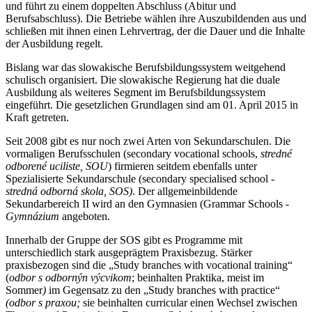
und führt zu einem doppelten Abschluss (Abitur und
Berufsabschluss). Die Betriebe wählen ihre Auszubildenden aus und
schließen mit ihnen einen Lehrvertrag, der die Dauer und die Inhalte
der Ausbildung regelt.
Bislang war das slowakische Berufsbildungssystem weitgehend
schulisch organisiert. Die slowakische Regierung hat die duale
Ausbildung als weiteres Segment im Berufsbildungssystem
eingeführt. Die gesetzlichen Grundlagen sind am 01. April 2015 in
Kraft getreten.
Seit 2008 gibt es nur noch zwei Arten von Sekundarschulen. Die
vormaligen Berufsschulen (secondary vocational schools,
stredné
odborené uciliste, SOU
) firmieren seitdem ebenfalls unter
Spezialisierte Sekundarschule (secondary specialised school -
stredná odborná skola, SOS)
. Der allgemeinbildende
Sekundarbereich II wird an den Gymnasien (Grammar Schools -
Gymnázium
angeboten.
Innerhalb der Gruppe der SOS gibt es Programme mit
unterschiedlich stark ausgeprägtem Praxisbezug. Stärker
praxisbezogen sind die „Study branches with vocational training“
(
odbor s odbornýn výcvikom
; beinhalten Praktika, meist im
Sommer
)
im Gegensatz zu den „Study branches with practice“
(odbor s praxou;
sie beinhalten curricular einen Wechsel zwischen