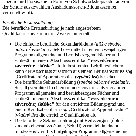
Theorie und Praxis, die in Form von Schulworkshops oder an von
der Schule ausgewählten Ausbildungsorten/Bildungszentren
vermittelt wird).
Berufliche Erstausbildung
Die berufliche Erstausbildung je nach angestrebtem
Qualifikationsniveau in drei Zweige unterteilt.
Die einfache berufliche Sekundarbildung (
nižšie stredné
odborné vzdelanie
, Sek I) vermittelt in einem zweijährigen
Programm allgemeine und berufsbezogene Fächer und
schließt mit einem Abschlusszertifikat
"vysvedčenie o
záverečnej skúške"
ab. In bestimmten Lehrlingsfächern
kann der Abschluss zusätzlich aus einem Berufsabschluss sog.
„Certificate of Apprenticeship“
(
výučný list
)
bestehen.
Die berufliche Sekundarbildung (
stredné odborné vzdelanie,
Sek. II) vermittelt in einem mindestens drei- bis vierjährigen
Programm allgemeine und berufsbezogene Fächer und
schließt mit einem Abschlusszertifikat
"vysvedčenie o
záverečnej skúške"
für den erreichten Bildungsgrad und
einem Berufsabschluss sog. „Certificate of Apprenticeship“
(
výučný list
)
die erreichte Qualifikation ab.
Die berufliche Sekundarbildung mit Reifezeugnis (úplné
stredné odborné vzdělanie, Sek. II) vermittelt in einem
mindestens vier- bis fünfjährigen Programm allgemeine und