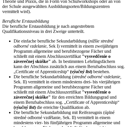
Theorie und Praxis, die in Form von Schulworkshops oder an von
der Schule ausgewählten Ausbildungsorten/Bildungszentren
vermittelt wird).
Berufliche Erstausbildung
Die berufliche Erstausbildung je nach angestrebtem
Qualifikationsniveau in drei Zweige unterteilt.
Die einfache berufliche Sekundarbildung (
nižšie stredné
odborné vzdelanie
, Sek I) vermittelt in einem zweijährigen
Programm allgemeine und berufsbezogene Fächer und
schließt mit einem Abschlusszertifikat
"vysvedčenie o
záverečnej skúške"
ab. In bestimmten Lehrlingsfächern
kann der Abschluss zusätzlich aus einem Berufsabschluss sog.
„Certificate of Apprenticeship“
(
výučný list
)
bestehen.
Die berufliche Sekundarbildung (
stredné odborné vzdelanie,
Sek. II) vermittelt in einem mindestens drei- bis vierjährigen
Programm allgemeine und berufsbezogene Fächer und
schließt mit einem Abschlusszertifikat
"vysvedčenie o
záverečnej skúške"
für den erreichten Bildungsgrad und
einem Berufsabschluss sog. „Certificate of Apprenticeship“
(
výučný list
)
die erreichte Qualifikation ab.
Die berufliche Sekundarbildung mit Reifezeugnis (úplné
stredné odborné vzdělanie, Sek. II) vermittelt in einem
mindestens vier- bis fünfjährigen Programm allgemeine und