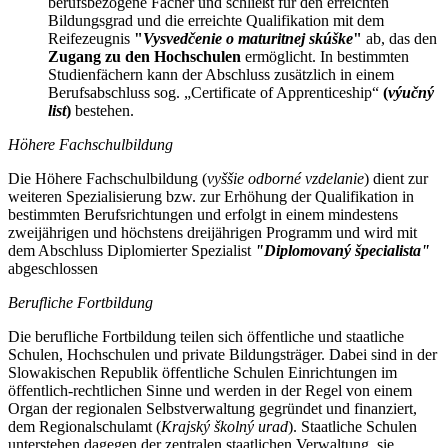
berufsbezogene Fächer und schließt für den erreichten
Bildungsgrad und die erreichte Qualifikation mit dem
Reifezeugnis
"
Vysvedčenie o maturitnej skúške
"
ab, das den
Zugang zu den Hochschulen
ermöglicht. In bestimmten
Studienfächern kann der Abschluss zusätzlich in einem
Berufsabschluss sog. „Certificate of Apprenticeship“
(
výučný
list
)
bestehen.
Höhere Fachschulbildung
Die Höhere Fachschulbildung (
vyššie odborné vzdelanie
) dient zur
weiteren Spezialisierung bzw. zur Erhöhung der Qualifikation in
bestimmten Berufsrichtungen und erfolgt in einem mindestens
zweijährigen und höchstens dreijährigen Programm und wird mit
dem Abschluss Diplomierter Spezialist
"Diplomovaný špecialista"
abgeschlossen
Berufliche Fortbildung
Die berufliche Fortbildung teilen sich öffentliche und staatliche
Schulen, Hochschulen und private Bildungsträger. Dabei sind in der
Slowakischen Republik öffentliche Schulen Einrichtungen im
öffentlich-rechtlichen Sinne und werden in der Regel von einem
Organ der regionalen Selbstverwaltung gegründet und finanziert,
dem Regionalschulamt (
Krajský školný urad
). Staatliche Schulen
unterstehen dagegen der zentralen staatlichen Verwaltung, sie