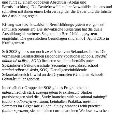
und führt zu einem doppelten Abschluss (Abitur und
Berufsabschluss). Die Betriebe wählen ihre Auszubildenden aus und
schließen mit ihnen einen Lehrvertrag, der die Dauer und die Inhalte
der Ausbildung regelt.
Bislang war das slowakische Berufsbildungssystem weitgehend
schulisch organisiert. Die slowakische Regierung hat die duale
Ausbildung als weiteres Segment im Berufsbildungssystem
eingeführt. Die gesetzlichen Grundlagen sind am 01. April 2015 in
Kraft getreten.
Seit 2008 gibt es nur noch zwei Arten von Sekundarschulen. Die
vormaligen Berufsschulen (secondary vocational schools,
stredné
odborené uciliste, SOU
) firmieren seitdem ebenfalls unter
Spezialisierte Sekundarschule (secondary specialised school -
stredná odborná skola, SOS)
. Der allgemeinbildende
Sekundarbereich II wird an den Gymnasien (Grammar Schools -
Gymnázium
angeboten.
Innerhalb der Gruppe der SOS gibt es Programme mit
unterschiedlich stark ausgeprägtem Praxisbezug. Stärker
praxisbezogen sind die „Study branches with vocational training“
(
odbor s odbornýn výcvikom
; beinhalten Praktika, meist im
Sommer
)
im Gegensatz zu den „Study branches with practice“
(odbor s praxou;
sie beinhalten curricular einen Wechsel zwischen