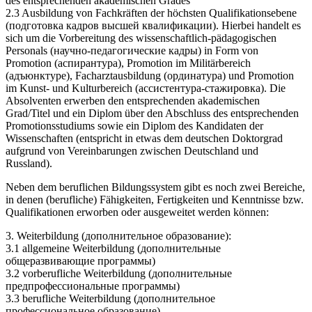
des entsprechenden akademischen Grades
2.3 Ausbildung von Fachkräften der höchsten Qualifikationsebene
(подготовка кадров высшей квалификации). Hierbei handelt es
sich um die Vorbereitung des wissenschaftlich-pädagogischen
Personals (научно-педагогические кадры) in Form von
Promotion (аспирантура), Promotion im Militärbereich
(адъюнктуре), Facharztausbildung (ординатура) und Promotion
im Kunst- und Kulturbereich (ассистентура-стажировка). Die
Absolventen erwerben den entsprechenden akademischen
Grad/Titel und ein Diplom über den Abschluss des entsprechenden
Promotionsstudiums sowie ein Diplom des Kandidaten der
Wissenschaften (entspricht in etwas dem deutschen Doktorgrad
aufgrund von Vereinbarungen zwischen Deutschland und
Russland).
Neben dem beruflichen Bildungssystem gibt es noch zwei Bereiche,
in denen (berufliche) Fähigkeiten, Fertigkeiten und Kenntnisse bzw.
Qualifikationen erworben oder ausgeweitet werden können:
3. Weiterbildung (дополнительное образование):
3.1 allgemeine Weiterbildung (дополнительные
общеразвивающие программы)
3.2 vorberufliche Weiterbildung (дополнительные
предпрофессиональные программы)
3.3 berufliche Weiterbildung (дополнительное
профессиональное образование).