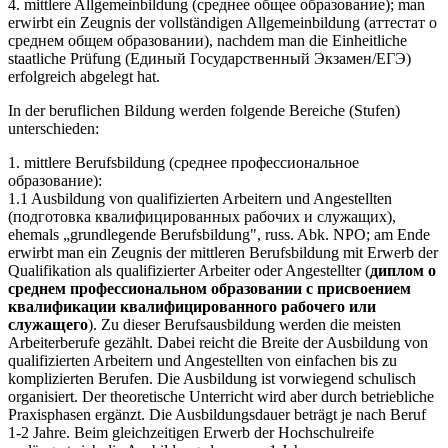
4. mittlere Allgemeinbildung (среднее общее образование); man
erwirbt ein Zeugnis der vollständigen Allgemeinbildung (аттестат о
среднем общем образовании), nachdem man die Einheitliche
staatliche Prüfung (Единый Государственный Экзамен/ЕГЭ)
erfolgreich abgelegt hat.
In der beruflichen Bildung werden folgende Bereiche (Stufen)
unterschieden:
1. mittlere Berufsbildung (среднее профессиональное
образование):
1.1 Ausbildung von qualifizierten Arbeitern und Angestellten
(подготовка квалифицированных рабочих и служащих),
ehemals „grundlegende Berufsbildung", russ. Abk. NPO; am Ende
erwirbt man ein Zeugnis der mittleren Berufsbildung mit Erwerb der
Qualifikation als qualifizierter Arbeiter oder Angestellter (
диплом о
среднем профессиональном образовании с присвоением
квалификации квалифицированного рабочего или
служащего
). Zu dieser Berufsausbildung werden die meisten
Arbeiterberufe gezählt. Dabei reicht die Breite der Ausbildung von
qualifizierten Arbeitern und Angestellten von einfachen bis zu
komplizierten Berufen. Die Ausbildung ist vorwiegend schulisch
organisiert. Der theoretische Unterricht wird aber durch betriebliche
Praxisphasen ergänzt. Die Ausbildungsdauer beträgt je nach Beruf
1-2 Jahre. Beim gleichzeitigen Erwerb der Hochschulreife