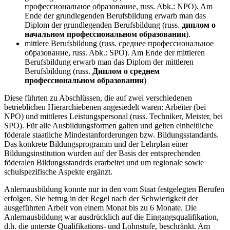
профессиональное образование, russ. Abk.: NPO). Am
Ende der grundlegenden Berufsbildung erwarb man das
Diplom der grundlegenden Berufsbildung (russ.
диплом о
начальном профессиональном образовании
).
mittlere Berufsbildung (russ. среднее профессиональное
образование, russ. Abk.: SPO). Am Ende der mittleren
Berufsbildung erwarb man das Diplom der mittleren
Berufsbildung (russ.
Диплом о среднем
профессиональном образовании
)
Diese führten zu Abschlüssen, die auf zwei verschiedenen
betrieblichen Hierarchiebenen angesiedelt waren: Arbeiter (bei
NPO) und mittleres Leistungspersonal (russ. Techniker, Meister, bei
SPO). Für alle Ausbildungsformen galten und gelten einheitliche
föderale staatliche Mindestanforderungen bzw. Bildungsstandards.
Das konkrete Bildungsprogramm und der Lehrplan einer
Bildungsinstitution wurden auf der Basis der entsprechenden
föderalen Bildungsstandrds erarbeitet und um regionale sowie
schulspezifische Aspekte ergänzt.
Anlernausbildung konnte nur in den vom Staat festgelegten Berufen
erfolgen. Sie betrug in der Regel nach der Schwierigkeit der
ausgeführten Arbeit von einem Monat bis zu 6 Monate. Die
Anlernausbildung war ausdrücklich auf die Eingangsqualifikation,
d.h. die unterste Qualifikations- und Lohnstufe, beschränkt. Am