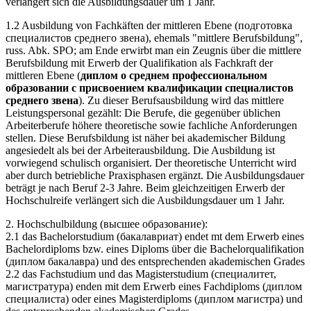
verlängert sich die Ausbildungsdauer um 1 Jahr.
1.2 Ausbildung von Fachkäften der mittleren Ebene (подготовка
специалистов среднего звена), ehemals "mittlere Berufsbildung",
russ. Abk. SPO; am Ende erwirbt man ein Zeugnis über die mittlere
Berufsbildung mit Erwerb der Qualifikation als Fachkraft der
mittleren Ebene (
диплом о среднем профессиональном
образовании с присвоением квалификации специалистов
среднего звена
). Zu dieser Berufsausbildung wird das mittlere
Leistungspersonal gezählt: Die Berufe, die gegenüber üblichen
Arbeiterberufe höhere theoretische sowie fachliche Anforderungen
stellen. Diese Berufsbildung ist näher bei akademischer Bildung
angesiedelt als bei der Arbeiterausbildung. Die Ausbildung ist
vorwiegend schulisch organisiert. Der theoretische Unterricht wird
aber durch betriebliche Praxisphasen ergänzt. Die Ausbildungsdauer
beträgt je nach Beruf 2-3 Jahre. Beim gleichzeitigen Erwerb der
Hochschulreife verlängert sich die Ausbildungsdauer um 1 Jahr.
2. Hochschulbildung (высшее образование):
2.1 das Bachelorstudium (бакалавриат) endet mt dem Erwerb eines
Bachelordiploms bzw. eines Diploms über die Bachelorqualifikation
(диплом бакалавра) und des entsprechenden akademischen Grades
2.2 das Fachstudium und das Magisterstudium (специалитет,
магистратура) enden mit dem Erwerb eines Fachdiploms (диплом
специалиста) oder eines Magisterdiploms (диплом магистра) und