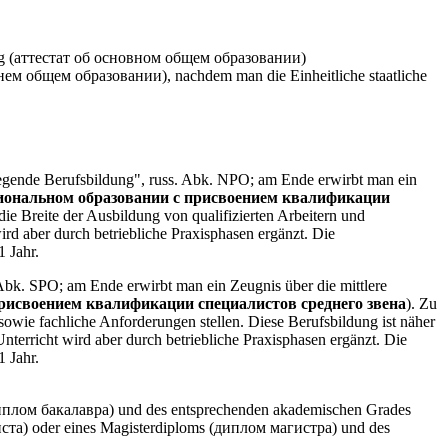
ung (аттестат об основном общем образовании)
днем общем образовании), nachdem man die Einheitliche staatliche
gende Berufsbildung", russ. Abk. NPO; am Ende erwirbt man ein
иональном образовании с присвоением квалификации
die Breite der Ausbildung von qualifizierten Arbeitern und
ird aber durch betriebliche Praxisphasen ergänzt. Die
1 Jahr.
bk. SPO; am Ende erwirbt man ein Zeugnis über die mittlere
рисвоением квалификации специалистов среднего звена
). Zu
 sowie fachliche Anforderungen stellen. Diese Berufsbildung ist näher
Unterricht wird aber durch betriebliche Praxisphasen ergänzt. Die
1 Jahr.
(диплом бакалавра) und des entsprechenden akademischen Grades
ста) oder eines Magisterdiploms (диплом магистра) und des