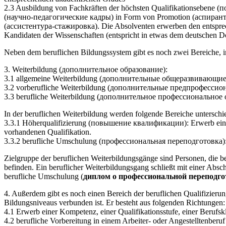
2.3 Ausbildung von Fachkräften der höchsten Qualifikationsebene (
(научно-педагогические кадры) in Form von Promotion (аспирантур
(ассистентура-стажировка). Die Absolventen erwerben den entsprec
Kandidaten der Wissenschaften (entspricht in etwas dem deutschen 
Neben dem beruflichen Bildungssystem gibt es noch zwei Bereiche, i
3. Weiterbildung (дополнительное образование):
3.1 allgemeine Weiterbildung (дополнительные общеразвивающи
3.2 vorberufliche Weiterbildung (дополнительные предпрофесси
3.3 berufliche Weiterbildung (дополнительное профессиональное 
In der beruflichen Weiterbildung werden folgende Bereiche unterschi
3.3.1 Höherqualifizierung (повышение квалификации): Erwerb eine
vorhandenen Qualifikation.
3.3.2 berufliche Umschulung (профессиональная переподготовка): E
Zielgruppe der beruflichen Weiterbildungsgänge sind Personen, die b
befinden. Ein beruflicher Weiterbildungsgang schließt mit einer Abs
berufliche Umschulung (
диплом о профессиональной переподг
4. Außerdem gibt es noch einen Bereich der beruflichen Qualifizier
Bildungsniveaus verbunden ist. Er besteht aus folgenden Richtungen:
4.1 Erwerb einer Kompetenz, einer Qualifikationsstufe, einer Berufskl
4.2 berufliche Vorbereitung in einem Arbeiter- oder Angestelltenberu