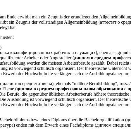
 am Ende erwirbt man ein Zeugnis der grundlegenden Allgemeinbild
irbt ein Zeugnis der vollständigen Allgemeinbildung (аттестат о сре
legt hat.
chieden:
):
одготовка квалифицированных рабочих и служащих), ehemals „grundle
alifizierter Arbeiter oder Angestellter (
диплом о среднем професс
rufsausbildung werden die meisten Arbeiterberufe gezählt. Dabei reicht 
ng ist vorwiegend schulisch organisiert. Der theoretische Unterricht w
en Erwerb der Hochschulreife verlängert sich die Ausbildungsdauer um 
циалистов среднего звена), ehemals "mittlere Berufsbildung", russ. A
n Ebene (
диплом о среднем профессиональном образовании с п
 Die Berufe, die gegenüber üblichen Arbeiterberufe höhere theoretische
Die Ausbildung ist vorwiegend schulisch organisiert. Der theoretische 
en Erwerb der Hochschulreife verlängert sich die Ausbildungsdauer um 
Bachelordiploms bzw. eines Diploms über die Bachelorqualifikation 
тратура) enden mit dem Erwerb eines Fachdiploms (диплом специали