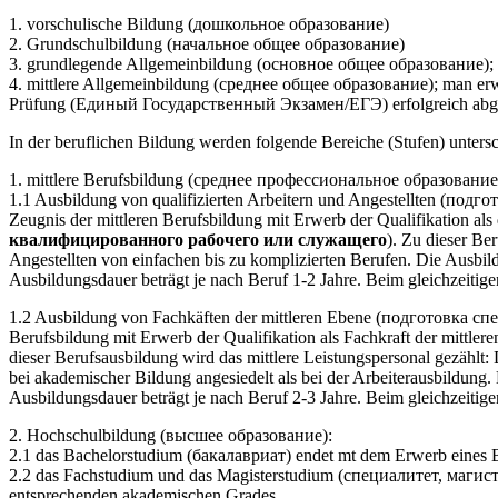
1. vorschulische Bildung (дошкольное образование)
2. Grundschulbildung (начальное общее образование)
3. grundlegende Allgemeinbildung (основное общее образование);
4. mittlere Allgemeinbildung (среднее общее образование); man erw
Prüfung (Единый Государственный Экзамен/ЕГЭ) erfolgreich abge
In der beruflichen Bildung werden folgende Bereiche (Stufen) unters
1. mittlere Berufsbildung (среднее профессиональное образование
1.1 Ausbildung von qualifizierten Arbeitern und Angestellten (п
Zeugnis der mittleren Berufsbildung mit Erwerb der Qualifikation als qu
квалифицированного рабочего или служащего
). Zu dieser Be
Angestellten von einfachen bis zu komplizierten Berufen. Die Ausbildu
Ausbildungsdauer beträgt je nach Beruf 1-2 Jahre. Beim gleichzeitig
1.2 Ausbildung von Fachkäften der mittleren Ebene (подготовка спе
Berufsbildung mit Erwerb der Qualifikation als Fachkraft der mittlere
dieser Berufsausbildung wird das mittlere Leistungspersonal gezählt:
bei akademischer Bildung angesiedelt als bei der Arbeiterausbildung. 
Ausbildungsdauer beträgt je nach Beruf 2-3 Jahre. Beim gleichzeitig
2. Hochschulbildung (высшее образование):
2.1 das Bachelorstudium (бакалавриат) endet mt dem Erwerb eines 
2.2 das Fachstudium und das Magisterstudium (специалитет, магис
entsprechenden akademischen Grades