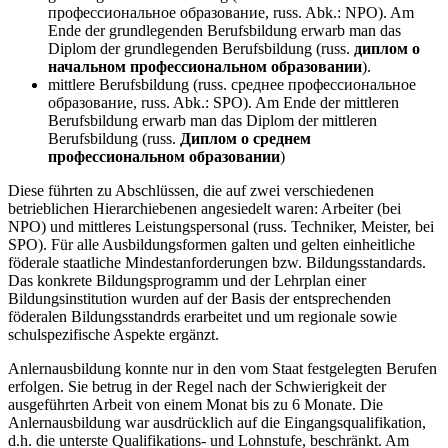
профессиональное образование, russ. Abk.: NPO). Am
Ende der grundlegenden Berufsbildung erwarb man das
Diplom der grundlegenden Berufsbildung (russ.
диплом о
начальном профессиональном образовании
).
mittlere Berufsbildung (russ. среднее профессиональное
образование, russ. Abk.: SPO). Am Ende der mittleren
Berufsbildung erwarb man das Diplom der mittleren
Berufsbildung (russ.
Диплом о среднем
профессиональном образовании
)
Diese führten zu Abschlüssen, die auf zwei verschiedenen
betrieblichen Hierarchiebenen angesiedelt waren: Arbeiter (bei
NPO) und mittleres Leistungspersonal (russ. Techniker, Meister, bei
SPO). Für alle Ausbildungsformen galten und gelten einheitliche
föderale staatliche Mindestanforderungen bzw. Bildungsstandards.
Das konkrete Bildungsprogramm und der Lehrplan einer
Bildungsinstitution wurden auf der Basis der entsprechenden
föderalen Bildungsstandrds erarbeitet und um regionale sowie
schulspezifische Aspekte ergänzt.
Anlernausbildung konnte nur in den vom Staat festgelegten Berufen
erfolgen. Sie betrug in der Regel nach der Schwierigkeit der
ausgeführten Arbeit von einem Monat bis zu 6 Monate. Die
Anlernausbildung war ausdrücklich auf die Eingangsqualifikation,
d.h. die unterste Qualifikations- und Lohnstufe, beschränkt. Am