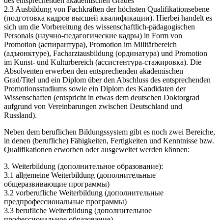
des entsprechenden akademischen Grades
2.3 Ausbildung von Fachkräften der höchsten Qualifikationsebene
(подготовка кадров высшей квалификации). Hierbei handelt es
sich um die Vorbereitung des wissenschaftlich-pädagogischen
Personals (научно-педагогические кадры) in Form von
Promotion (аспирантура), Promotion im Militärbereich
(адъюнктуре), Facharztausbildung (ординатура) und Promotion
im Kunst- und Kulturbereich (ассистентура-стажировка). Die
Absolventen erwerben den entsprechenden akademischen
Grad/Titel und ein Diplom über den Abschluss des entsprechenden
Promotionsstudiums sowie ein Diplom des Kandidaten der
Wissenschaften (entspricht in etwas dem deutschen Doktorgrad
aufgrund von Vereinbarungen zwischen Deutschland und
Russland).
Neben dem beruflichen Bildungssystem gibt es noch zwei Bereiche,
in denen (berufliche) Fähigkeiten, Fertigkeiten und Kenntnisse bzw.
Qualifikationen erworben oder ausgeweitet werden können:
3. Weiterbildung (дополнительное образование):
3.1 allgemeine Weiterbildung (дополнительные
общеразвивающие программы)
3.2 vorberufliche Weiterbildung (дополнительные
предпрофессиональные программы)
3.3 berufliche Weiterbildung (дополнительное
профессиональное образование).