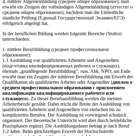
4. mittlere Allgemeinbildung (среднее общее образование); man
erwirbt ein Zeugnis der vollständigen Allgemeinbildung (аттестат о
среднем общем образовании), nachdem man die Einheitliche
staatliche Prüfung (Единый Государственный Экзамен/ЕГЭ)
erfolgreich abgelegt hat.
In der beruflichen Bildung werden folgende Bereiche (Stufen)
unterschieden:
1. mittlere Berufsbildung (среднее профессиональное
образование):
1.1 Ausbildung von qualifizierten Arbeitern und Angestellten
(подготовка квалифицированных рабочих и служащих),
ehemals „grundlegende Berufsbildung", russ. Abk. NPO; am Ende
erwirbt man ein Zeugnis der mittleren Berufsbildung mit Erwerb der
Qualifikation als qualifizierter Arbeiter oder Angestellter (
диплом о
среднем профессиональном образовании с присвоением
квалификации квалифицированного рабочего или
служащего
). Zu dieser Berufsausbildung werden die meisten
Arbeiterberufe gezählt. Dabei reicht die Breite der Ausbildung von
qualifizierten Arbeitern und Angestellten von einfachen bis zu
komplizierten Berufen. Die Ausbildung ist vorwiegend schulisch
organisiert. Der theoretische Unterricht wird aber durch betriebliche
Praxisphasen ergänzt. Die Ausbildungsdauer beträgt je nach Beruf
1-2 Jahre. Beim gleichzeitigen Erwerb der Hochschulreife