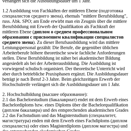
verlängert sich die Ausbildungsdauer um 1 Jahr.
1.2 Ausbildung von Fachkäften der mittleren Ebene (подготовка
специалистов среднего звена), ehemals "mittlere Berufsbildung",
russ. Abk. SPO; am Ende erwirbt man ein Zeugnis über die mittlere
Berufsbildung mit Erwerb der Qualifikation als Fachkraft der
mittleren Ebene (
диплом о среднем профессиональном
образовании с присвоением квалификации специалистов
среднего звена
). Zu dieser Berufsausbildung wird das mittlere
Leistungspersonal gezählt: Die Berufe, die gegenüber üblichen
Arbeiterberufe höhere theoretische sowie fachliche Anforderungen
stellen. Diese Berufsbildung ist näher bei akademischer Bildung
angesiedelt als bei der Arbeiterausbildung. Die Ausbildung ist
vorwiegend schulisch organisiert. Der theoretische Unterricht wird
aber durch betriebliche Praxisphasen ergänzt. Die Ausbildungsdauer
beträgt je nach Beruf 2-3 Jahre. Beim gleichzeitigen Erwerb der
Hochschulreife verlängert sich die Ausbildungsdauer um 1 Jahr.
2. Hochschulbildung (высшее образование):
2.1 das Bachelorstudium (бакалавриат) endet mt dem Erwerb eines
Bachelordiploms bzw. eines Diploms über die Bachelorqualifikation
(диплом бакалавра) und des entsprechenden akademischen Grades
2.2 das Fachstudium und das Magisterstudium (специалитет,
магистратура) enden mit dem Erwerb eines Fachdiploms (диплом
специалиста) oder eines Magisterdiploms (диплом магистра) und