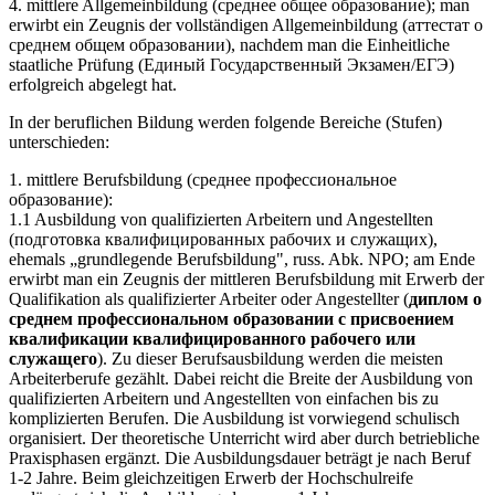
4. mittlere Allgemeinbildung (среднее общее образование); man
erwirbt ein Zeugnis der vollständigen Allgemeinbildung (аттестат о
среднем общем образовании), nachdem man die Einheitliche
staatliche Prüfung (Единый Государственный Экзамен/ЕГЭ)
erfolgreich abgelegt hat.
In der beruflichen Bildung werden folgende Bereiche (Stufen)
unterschieden:
1. mittlere Berufsbildung (среднее профессиональное
образование):
1.1 Ausbildung von qualifizierten Arbeitern und Angestellten
(подготовка квалифицированных рабочих и служащих),
ehemals „grundlegende Berufsbildung", russ. Abk. NPO; am Ende
erwirbt man ein Zeugnis der mittleren Berufsbildung mit Erwerb der
Qualifikation als qualifizierter Arbeiter oder Angestellter (
диплом о
среднем профессиональном образовании с присвоением
квалификации квалифицированного рабочего или
служащего
). Zu dieser Berufsausbildung werden die meisten
Arbeiterberufe gezählt. Dabei reicht die Breite der Ausbildung von
qualifizierten Arbeitern und Angestellten von einfachen bis zu
komplizierten Berufen. Die Ausbildung ist vorwiegend schulisch
organisiert. Der theoretische Unterricht wird aber durch betriebliche
Praxisphasen ergänzt. Die Ausbildungsdauer beträgt je nach Beruf
1-2 Jahre. Beim gleichzeitigen Erwerb der Hochschulreife