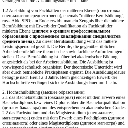
verlängert sich die Ausbildungsdauer um 1 Jahr.
1.2 Ausbildung von Fachkäften der mittleren Ebene (подготовка
специалистов среднего звена), ehemals "mittlere Berufsbildung",
russ. Abk. SPO; am Ende erwirbt man ein Zeugnis über die mittlere
Berufsbildung mit Erwerb der Qualifikation als Fachkraft der
mittleren Ebene (
диплом о среднем профессиональном
образовании с присвоением квалификации специалистов
среднего звена
). Zu dieser Berufsausbildung wird das mittlere
Leistungspersonal gezählt: Die Berufe, die gegenüber üblichen
Arbeiterberufe höhere theoretische sowie fachliche Anforderungen
stellen. Diese Berufsbildung ist näher bei akademischer Bildung
angesiedelt als bei der Arbeiterausbildung. Die Ausbildung ist
vorwiegend schulisch organisiert. Der theoretische Unterricht wird
aber durch betriebliche Praxisphasen ergänzt. Die Ausbildungsdauer
beträgt je nach Beruf 2-3 Jahre. Beim gleichzeitigen Erwerb der
Hochschulreife verlängert sich die Ausbildungsdauer um 1 Jahr.
2. Hochschulbildung (высшее образование):
2.1 das Bachelorstudium (бакалавриат) endet mt dem Erwerb eines
Bachelordiploms bzw. eines Diploms über die Bachelorqualifikation
(диплом бакалавра) und des entsprechenden akademischen Grades
2.2 das Fachstudium und das Magisterstudium (специалитет,
магистратура) enden mit dem Erwerb eines Fachdiploms (диплом
специалиста) oder eines Magisterdiploms (диплом магистра) und