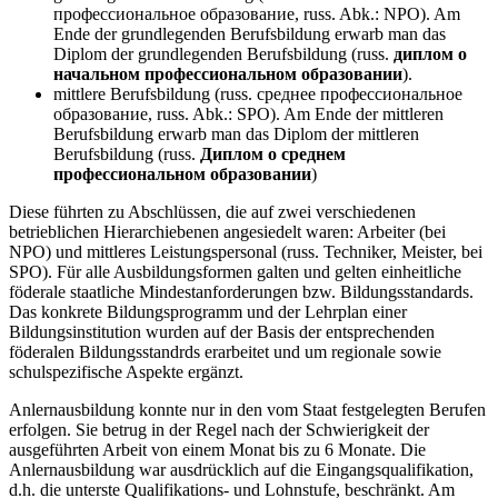
профессиональное образование, russ. Abk.: NPO). Am
Ende der grundlegenden Berufsbildung erwarb man das
Diplom der grundlegenden Berufsbildung (russ.
диплом о
начальном профессиональном образовании
).
mittlere Berufsbildung (russ. среднее профессиональное
образование, russ. Abk.: SPO). Am Ende der mittleren
Berufsbildung erwarb man das Diplom der mittleren
Berufsbildung (russ.
Диплом о среднем
профессиональном образовании
)
Diese führten zu Abschlüssen, die auf zwei verschiedenen
betrieblichen Hierarchiebenen angesiedelt waren: Arbeiter (bei
NPO) und mittleres Leistungspersonal (russ. Techniker, Meister, bei
SPO). Für alle Ausbildungsformen galten und gelten einheitliche
föderale staatliche Mindestanforderungen bzw. Bildungsstandards.
Das konkrete Bildungsprogramm und der Lehrplan einer
Bildungsinstitution wurden auf der Basis der entsprechenden
föderalen Bildungsstandrds erarbeitet und um regionale sowie
schulspezifische Aspekte ergänzt.
Anlernausbildung konnte nur in den vom Staat festgelegten Berufen
erfolgen. Sie betrug in der Regel nach der Schwierigkeit der
ausgeführten Arbeit von einem Monat bis zu 6 Monate. Die
Anlernausbildung war ausdrücklich auf die Eingangsqualifikation,
d.h. die unterste Qualifikations- und Lohnstufe, beschränkt. Am