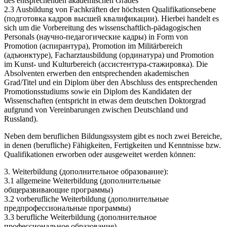
des entsprechenden akademischen Grades
2.3 Ausbildung von Fachkräften der höchsten Qualifikationsebene
(подготовка кадров высшей квалификации). Hierbei handelt es
sich um die Vorbereitung des wissenschaftlich-pädagogischen
Personals (научно-педагогические кадры) in Form von
Promotion (аспирантура), Promotion im Militärbereich
(адъюнктуре), Facharztausbildung (ординатура) und Promotion
im Kunst- und Kulturbereich (ассистентура-стажировка). Die
Absolventen erwerben den entsprechenden akademischen
Grad/Titel und ein Diplom über den Abschluss des entsprechenden
Promotionsstudiums sowie ein Diplom des Kandidaten der
Wissenschaften (entspricht in etwas dem deutschen Doktorgrad
aufgrund von Vereinbarungen zwischen Deutschland und
Russland).
Neben dem beruflichen Bildungssystem gibt es noch zwei Bereiche,
in denen (berufliche) Fähigkeiten, Fertigkeiten und Kenntnisse bzw.
Qualifikationen erworben oder ausgeweitet werden können:
3. Weiterbildung (дополнительное образование):
3.1 allgemeine Weiterbildung (дополнительные
общеразвивающие программы)
3.2 vorberufliche Weiterbildung (дополнительные
предпрофессиональные программы)
3.3 berufliche Weiterbildung (дополнительное
профессиональное образование).