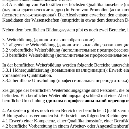
2.3 Ausbildung von Fachkräften der höchsten Qualifikationsebene (
(научно-педагогические кадры) in Form von Promotion (аспирантур
(ассистентура-стажировка). Die Absolventen erwerben den entsprec
Kandidaten der Wissenschaften (entspricht in etwas dem deutschen 
Neben dem beruflichen Bildungssystem gibt es noch zwei Bereiche, i
3. Weiterbildung (дополнительное образование):
3.1 allgemeine Weiterbildung (дополнительные общеразвивающи
3.2 vorberufliche Weiterbildung (дополнительные предпрофесси
3.3 berufliche Weiterbildung (дополнительное профессиональное 
In der beruflichen Weiterbildung werden folgende Bereiche unterschi
3.3.1 Höherqualifizierung (повышение квалификации): Erwerb eine
vorhandenen Qualifikation.
3.3.2 berufliche Umschulung (профессиональная переподготовка): E
Zielgruppe der beruflichen Weiterbildungsgänge sind Personen, die b
befinden. Ein beruflicher Weiterbildungsgang schließt mit einer Abs
berufliche Umschulung (
диплом о профессиональной переподг
4. Außerdem gibt es noch einen Bereich der beruflichen Qualifizier
Bildungsniveaus verbunden ist. Er besteht aus folgenden Richtungen:
4.1 Erwerb einer Kompetenz, einer Qualifikationsstufe, einer Berufskl
4.2 berufliche Vorbereitung in einem Arbeiter- oder Angestelltenberu