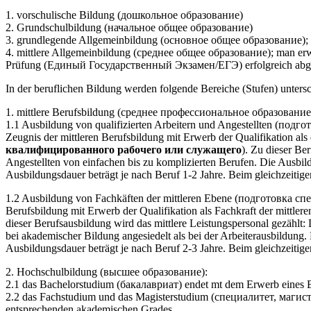
1. vorschulische Bildung (дошкольное образование)
2. Grundschulbildung (начальное общее образование)
3. grundlegende Allgemeinbildung (основное общее образование);
4. mittlere Allgemeinbildung (среднее общее образование); man erw
Prüfung (Единый Государственный Экзамен/ЕГЭ) erfolgreich abge
In der beruflichen Bildung werden folgende Bereiche (Stufen) unters
1. mittlere Berufsbildung (среднее профессиональное образование
1.1 Ausbildung von qualifizierten Arbeitern und Angestellten (п
Zeugnis der mittleren Berufsbildung mit Erwerb der Qualifikation als qu
квалифицированного рабочего или служащего
). Zu dieser Be
Angestellten von einfachen bis zu komplizierten Berufen. Die Ausbildu
Ausbildungsdauer beträgt je nach Beruf 1-2 Jahre. Beim gleichzeitig
1.2 Ausbildung von Fachkäften der mittleren Ebene (подготовка спе
Berufsbildung mit Erwerb der Qualifikation als Fachkraft der mittlere
dieser Berufsausbildung wird das mittlere Leistungspersonal gezählt:
bei akademischer Bildung angesiedelt als bei der Arbeiterausbildung. 
Ausbildungsdauer beträgt je nach Beruf 2-3 Jahre. Beim gleichzeitig
2. Hochschulbildung (высшее образование):
2.1 das Bachelorstudium (бакалавриат) endet mt dem Erwerb eines 
2.2 das Fachstudium und das Magisterstudium (специалитет, магис
entsprechenden akademischen Grades