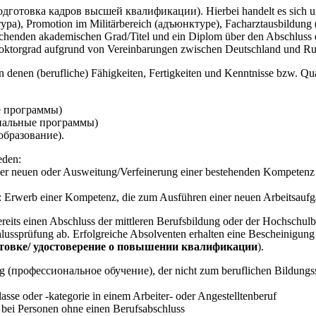
подготовка кадров высшей квалификации). Hierbei handelt es sich um
а), Promotion im Militärbereich (адъюнктуре), Facharztausbildung 
henden akademischen Grad/Titel und ein Diplom über den Abschluss 
Doktorgrad aufgrund von Vereinbarungen zwischen Deutschland und Ru
n denen (berufliche) Fähigkeiten, Fertigkeiten und Kenntnisse bzw. Q
е программы)
ональные программы)
образование).
eden:
r neuen oder Ausweitung/Verfeinerung einer bestehenden Kompetenz 
rwerb einer Kompetenz, die zum Ausführen einer neuen Arbeitsaufgab
ereits einen Abschluss der mittleren Berufsbildung oder der Hochschul
chlussprüfung ab. Erfolgreiche Absolventen erhalten eine Bescheinigun
отовке/ удостоверение о повышении квалификации
).
ung (профессиональное обучение), der nicht zum beruflichen Bildungss
asse oder -kategorie in einem Arbeiter- oder Angestelltenberuf
f bei Personen ohne einen Berufsabschluss