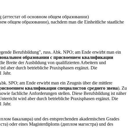
ung (аттестат об основном общем образовании)
днем общем образовании), nachdem man die Einheitliche staatliche
gende Berufsbildung", russ. Abk. NPO; am Ende erwirbt man ein
иональном образовании с присвоением квалификации
die Breite der Ausbildung von qualifizierten Arbeitern und
ird aber durch betriebliche Praxisphasen ergänzt. Die
1 Jahr.
bk. SPO; am Ende erwirbt man ein Zeugnis über die mittlere
рисвоением квалификации специалистов среднего звена
). Zu
 sowie fachliche Anforderungen stellen. Diese Berufsbildung ist näher
Unterricht wird aber durch betriebliche Praxisphasen ergänzt. Die
1 Jahr.
(диплом бакалавра) und des entsprechenden akademischen Grades
ста) oder eines Magisterdiploms (диплом магистра) und des