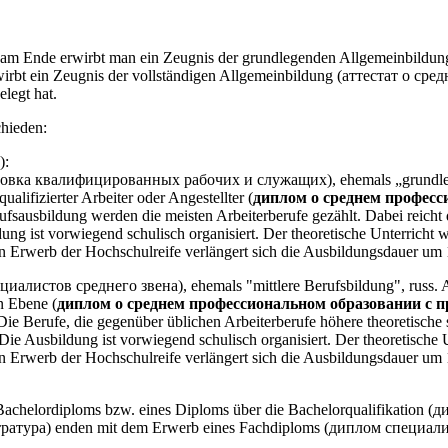
 am Ende erwirbt man ein Zeugnis der grundlegenden Allgemeinbild
irbt ein Zeugnis der vollständigen Allgemeinbildung (аттестат о сре
legt hat.
chieden:
):
одготовка квалифицированных рабочих и служащих), ehemals „grundle
alifizierter Arbeiter oder Angestellter (
диплом о среднем професс
rufsausbildung werden die meisten Arbeiterberufe gezählt. Dabei reicht 
ng ist vorwiegend schulisch organisiert. Der theoretische Unterricht w
en Erwerb der Hochschulreife verlängert sich die Ausbildungsdauer um 
циалистов среднего звена), ehemals "mittlere Berufsbildung", russ. A
n Ebene (
диплом о среднем профессиональном образовании с п
 Die Berufe, die gegenüber üblichen Arbeiterberufe höhere theoretische
Die Ausbildung ist vorwiegend schulisch organisiert. Der theoretische 
en Erwerb der Hochschulreife verlängert sich die Ausbildungsdauer um 
Bachelordiploms bzw. eines Diploms über die Bachelorqualifikation 
тратура) enden mit dem Erwerb eines Fachdiploms (диплом специали