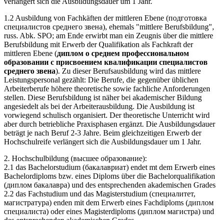
verlängert sich die Ausbildungsdauer um 1 Jahr.
1.2 Ausbildung von Fachkäften der mittleren Ebene (подготовка
специалистов среднего звена), ehemals "mittlere Berufsbildung",
russ. Abk. SPO; am Ende erwirbt man ein Zeugnis über die mittlere
Berufsbildung mit Erwerb der Qualifikation als Fachkraft der
mittleren Ebene (
диплом о среднем профессиональном
образовании с присвоением квалификации специалистов
среднего звена
). Zu dieser Berufsausbildung wird das mittlere
Leistungspersonal gezählt: Die Berufe, die gegenüber üblichen
Arbeiterberufe höhere theoretische sowie fachliche Anforderungen
stellen. Diese Berufsbildung ist näher bei akademischer Bildung
angesiedelt als bei der Arbeiterausbildung. Die Ausbildung ist
vorwiegend schulisch organisiert. Der theoretische Unterricht wird
aber durch betriebliche Praxisphasen ergänzt. Die Ausbildungsdauer
beträgt je nach Beruf 2-3 Jahre. Beim gleichzeitigen Erwerb der
Hochschulreife verlängert sich die Ausbildungsdauer um 1 Jahr.
2. Hochschulbildung (высшее образование):
2.1 das Bachelorstudium (бакалавриат) endet mt dem Erwerb eines
Bachelordiploms bzw. eines Diploms über die Bachelorqualifikation
(диплом бакалавра) und des entsprechenden akademischen Grades
2.2 das Fachstudium und das Magisterstudium (специалитет,
магистратура) enden mit dem Erwerb eines Fachdiploms (диплом
специалиста) oder eines Magisterdiploms (диплом магистра) und