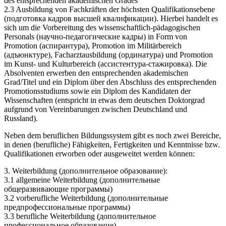
des entsprechenden akademischen Grades
2.3 Ausbildung von Fachkräften der höchsten Qualifikationsebene
(подготовка кадров высшей квалификации). Hierbei handelt es
sich um die Vorbereitung des wissenschaftlich-pädagogischen
Personals (научно-педагогические кадры) in Form von
Promotion (аспирантура), Promotion im Militärbereich
(адъюнктуре), Facharztausbildung (ординатура) und Promotion
im Kunst- und Kulturbereich (ассистентура-стажировка). Die
Absolventen erwerben den entsprechenden akademischen
Grad/Titel und ein Diplom über den Abschluss des entsprechenden
Promotionsstudiums sowie ein Diplom des Kandidaten der
Wissenschaften (entspricht in etwas dem deutschen Doktorgrad
aufgrund von Vereinbarungen zwischen Deutschland und
Russland).
Neben dem beruflichen Bildungssystem gibt es noch zwei Bereiche,
in denen (berufliche) Fähigkeiten, Fertigkeiten und Kenntnisse bzw.
Qualifikationen erworben oder ausgeweitet werden können:
3. Weiterbildung (дополнительное образование):
3.1 allgemeine Weiterbildung (дополнительные
общеразвивающие программы)
3.2 vorberufliche Weiterbildung (дополнительные
предпрофессиональные программы)
3.3 berufliche Weiterbildung (дополнительное
профессиональное образование).