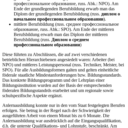
профессиональное образование, russ. Abk.: NPO). Am
Ende der grundlegenden Berufsbildung erwarb man das
Diplom der grundlegenden Berufsbildung (russ.
диплом о
начальном профессиональном образовании
).
mittlere Berufsbildung (russ. среднее профессиональное
образование, russ. Abk.: SPO). Am Ende der mittleren
Berufsbildung erwarb man das Diplom der mittleren
Berufsbildung (russ.
Диплом о среднем
профессиональном образовании
)
Diese führten zu Abschlüssen, die auf zwei verschiedenen
betrieblichen Hierarchiebenen angesiedelt waren: Arbeiter (bei
NPO) und mittleres Leistungspersonal (russ. Techniker, Meister, bei
SPO). Für alle Ausbildungsformen galten und gelten einheitliche
föderale staatliche Mindestanforderungen bzw. Bildungsstandards.
Das konkrete Bildungsprogramm und der Lehrplan einer
Bildungsinstitution wurden auf der Basis der entsprechenden
föderalen Bildungsstandrds erarbeitet und um regionale sowie
schulspezifische Aspekte ergänzt.
Anlernausbildung konnte nur in den vom Staat festgelegten Berufen
erfolgen. Sie betrug in der Regel nach der Schwierigkeit der
ausgeführten Arbeit von einem Monat bis zu 6 Monate. Die
Anlernausbildung war ausdrücklich auf die Eingangsqualifikation,
d.h. die unterste Qualifikations- und Lohnstufe, beschränkt. Am