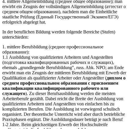
4. mittlere Allgemeinbildung (среднее общее образование); man
erwirbt ein Zeugnis der vollständigen Allgemeinbildung (аттестат о
среднем общем образовании), nachdem man die Einheitliche
staatliche Prüfung (Единый Государственный Экзамен/ЕГЭ)
erfolgreich abgelegt hat.
In der beruflichen Bildung werden folgende Bereiche (Stufen)
unterschieden:
1. mittlere Berufsbildung (среднее профессиональное
образование):
1.1 Ausbildung von qualifizierten Arbeitern und Angestellten
(подготовка квалифицированных рабочих и служащих),
ehemals „grundlegende Berufsbildung", russ. Abk. NPO; am Ende
erwirbt man ein Zeugnis der mittleren Berufsbildung mit Erwerb der
Qualifikation als qualifizierter Arbeiter oder Angestellter (
диплом о
среднем профессиональном образовании с присвоением
квалификации квалифицированного рабочего или
служащего
). Zu dieser Berufsausbildung werden die meisten
Arbeiterberufe gezählt. Dabei reicht die Breite der Ausbildung von
qualifizierten Arbeitern und Angestellten von einfachen bis zu
komplizierten Berufen. Die Ausbildung ist vorwiegend schulisch
organisiert. Der theoretische Unterricht wird aber durch betriebliche
Praxisphasen ergänzt. Die Ausbildungsdauer beträgt je nach Beruf
1-2 Jahre. Beim gleichzeitigen Erwerb der Hochschulreife