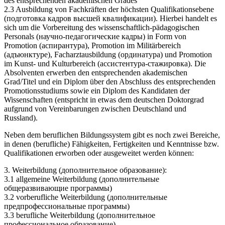
des entsprechenden akademischen Grades
2.3 Ausbildung von Fachkräften der höchsten Qualifikationsebene
(подготовка кадров высшей квалификации). Hierbei handelt es
sich um die Vorbereitung des wissenschaftlich-pädagogischen
Personals (научно-педагогические кадры) in Form von
Promotion (аспирантура), Promotion im Militärbereich
(адъюнктуре), Facharztausbildung (ординатура) und Promotion
im Kunst- und Kulturbereich (ассистентура-стажировка). Die
Absolventen erwerben den entsprechenden akademischen
Grad/Titel und ein Diplom über den Abschluss des entsprechenden
Promotionsstudiums sowie ein Diplom des Kandidaten der
Wissenschaften (entspricht in etwas dem deutschen Doktorgrad
aufgrund von Vereinbarungen zwischen Deutschland und
Russland).
Neben dem beruflichen Bildungssystem gibt es noch zwei Bereiche,
in denen (berufliche) Fähigkeiten, Fertigkeiten und Kenntnisse bzw.
Qualifikationen erworben oder ausgeweitet werden können:
3. Weiterbildung (дополнительное образование):
3.1 allgemeine Weiterbildung (дополнительные
общеразвивающие программы)
3.2 vorberufliche Weiterbildung (дополнительные
предпрофессиональные программы)
3.3 berufliche Weiterbildung (дополнительное
профессиональное образование).