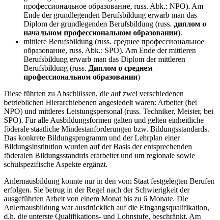
профессиональное образование, russ. Abk.: NPO). Am
Ende der grundlegenden Berufsbildung erwarb man das
Diplom der grundlegenden Berufsbildung (russ.
диплом о
начальном профессиональном образовании
).
mittlere Berufsbildung (russ. среднее профессиональное
образование, russ. Abk.: SPO). Am Ende der mittleren
Berufsbildung erwarb man das Diplom der mittleren
Berufsbildung (russ.
Диплом о среднем
профессиональном образовании
)
Diese führten zu Abschlüssen, die auf zwei verschiedenen
betrieblichen Hierarchiebenen angesiedelt waren: Arbeiter (bei
NPO) und mittleres Leistungspersonal (russ. Techniker, Meister, bei
SPO). Für alle Ausbildungsformen galten und gelten einheitliche
föderale staatliche Mindestanforderungen bzw. Bildungsstandards.
Das konkrete Bildungsprogramm und der Lehrplan einer
Bildungsinstitution wurden auf der Basis der entsprechenden
föderalen Bildungsstandrds erarbeitet und um regionale sowie
schulspezifische Aspekte ergänzt.
Anlernausbildung konnte nur in den vom Staat festgelegten Berufen
erfolgen. Sie betrug in der Regel nach der Schwierigkeit der
ausgeführten Arbeit von einem Monat bis zu 6 Monate. Die
Anlernausbildung war ausdrücklich auf die Eingangsqualifikation,
d.h. die unterste Qualifikations- und Lohnstufe, beschränkt. Am