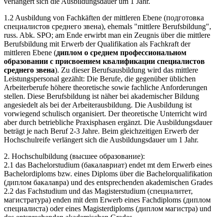
verlängert sich die Ausbildungsdauer um 1 Jahr.
1.2 Ausbildung von Fachkäften der mittleren Ebene (подготовка
специалистов среднего звена), ehemals "mittlere Berufsbildung",
russ. Abk. SPO; am Ende erwirbt man ein Zeugnis über die mittlere
Berufsbildung mit Erwerb der Qualifikation als Fachkraft der
mittleren Ebene (
диплом о среднем профессиональном
образовании с присвоением квалификации специалистов
среднего звена
). Zu dieser Berufsausbildung wird das mittlere
Leistungspersonal gezählt: Die Berufe, die gegenüber üblichen
Arbeiterberufe höhere theoretische sowie fachliche Anforderungen
stellen. Diese Berufsbildung ist näher bei akademischer Bildung
angesiedelt als bei der Arbeiterausbildung. Die Ausbildung ist
vorwiegend schulisch organisiert. Der theoretische Unterricht wird
aber durch betriebliche Praxisphasen ergänzt. Die Ausbildungsdauer
beträgt je nach Beruf 2-3 Jahre. Beim gleichzeitigen Erwerb der
Hochschulreife verlängert sich die Ausbildungsdauer um 1 Jahr.
2. Hochschulbildung (высшее образование):
2.1 das Bachelorstudium (бакалавриат) endet mt dem Erwerb eines
Bachelordiploms bzw. eines Diploms über die Bachelorqualifikation
(диплом бакалавра) und des entsprechenden akademischen Grades
2.2 das Fachstudium und das Magisterstudium (специалитет,
магистратура) enden mit dem Erwerb eines Fachdiploms (диплом
специалиста) oder eines Magisterdiploms (диплом магистра) und