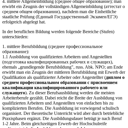
4. mittlere Allgemeinbildung (среднее общее образование); man
erwirbt ein Zeugnis der vollständigen Allgemeinbildung (аттестат о
среднем общем образовании), nachdem man die Einheitliche
staatliche Prüfung (Единый Государственный Экзамен/ЕГЭ)
erfolgreich abgelegt hat.
In der beruflichen Bildung werden folgende Bereiche (Stufen)
unterschieden:
1. mittlere Berufsbildung (среднее профессиональное
образование):
1.1 Ausbildung von qualifizierten Arbeitern und Angestellten
(подготовка квалифицированных рабочих и служащих),
ehemals „grundlegende Berufsbildung", russ. Abk. NPO; am Ende
erwirbt man ein Zeugnis der mittleren Berufsbildung mit Erwerb der
Qualifikation als qualifizierter Arbeiter oder Angestellter (
диплом о
среднем профессиональном образовании с присвоением
квалификации квалифицированного рабочего или
служащего
). Zu dieser Berufsausbildung werden die meisten
Arbeiterberufe gezählt. Dabei reicht die Breite der Ausbildung von
qualifizierten Arbeitern und Angestellten von einfachen bis zu
komplizierten Berufen. Die Ausbildung ist vorwiegend schulisch
organisiert. Der theoretische Unterricht wird aber durch betriebliche
Praxisphasen ergänzt. Die Ausbildungsdauer beträgt je nach Beruf
1-2 Jahre. Beim gleichzeitigen Erwerb der Hochschulreife