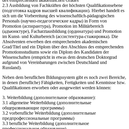
des entsprechenden akademischen Grades
2.3 Ausbildung von Fachkräften der höchsten Qualifikationsebene
(подготовка кадров высшей квалификации). Hierbei handelt es
sich um die Vorbereitung des wissenschaftlich-pädagogischen
Personals (научно-педагогические кадры) in Form von
Promotion (аспирантура), Promotion im Militärbereich
(адъюнктуре), Facharztausbildung (ординатура) und Promotion
im Kunst- und Kulturbereich (ассистентура-стажировка). Die
Absolventen erwerben den entsprechenden akademischen
Grad/Titel und ein Diplom über den Abschluss des entsprechenden
Promotionsstudiums sowie ein Diplom des Kandidaten der
Wissenschaften (entspricht in etwas dem deutschen Doktorgrad
aufgrund von Vereinbarungen zwischen Deutschland und
Russland).
Neben dem beruflichen Bildungssystem gibt es noch zwei Bereiche,
in denen (berufliche) Fähigkeiten, Fertigkeiten und Kenntnisse bzw.
Qualifikationen erworben oder ausgeweitet werden können:
3. Weiterbildung (дополнительное образование):
3.1 allgemeine Weiterbildung (дополнительные
общеразвивающие программы)
3.2 vorberufliche Weiterbildung (дополнительные
предпрофессиональные программы)
3.3 berufliche Weiterbildung (дополнительное
профессиональное образование).