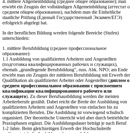
4. mittlere Allgemeinbildung (среднее общее образование); man
erwirbt ein Zeugnis der vollständigen Allgemeinbildung (аттестат о
среднем общем образовании), nachdem man die Einheitliche
staatliche Prüfung (Единый Государственный Экзамен/ЕГЭ)
erfolgreich abgelegt hat.
In der beruflichen Bildung werden folgende Bereiche (Stufen)
unterschieden:
1. mittlere Berufsbildung (среднее профессиональное
образование):
1.1 Ausbildung von qualifizierten Arbeitern und Angestellten
(подготовка квалифицированных рабочих и служащих),
ehemals „grundlegende Berufsbildung", russ. Abk. NPO; am Ende
erwirbt man ein Zeugnis der mittleren Berufsbildung mit Erwerb der
Qualifikation als qualifizierter Arbeiter oder Angestellter (
диплом о
среднем профессиональном образовании с присвоением
квалификации квалифицированного рабочего или
служащего
). Zu dieser Berufsausbildung werden die meisten
Arbeiterberufe gezählt. Dabei reicht die Breite der Ausbildung von
qualifizierten Arbeitern und Angestellten von einfachen bis zu
komplizierten Berufen. Die Ausbildung ist vorwiegend schulisch
organisiert. Der theoretische Unterricht wird aber durch betriebliche
Praxisphasen ergänzt. Die Ausbildungsdauer beträgt je nach Beruf
1-2 Jahre. Beim gleichzeitigen Erwerb der Hochschulreife