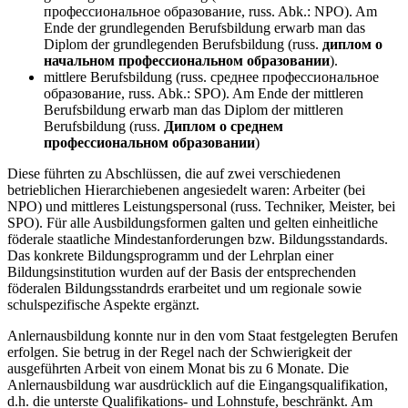
профессиональное образование, russ. Abk.: NPO). Am
Ende der grundlegenden Berufsbildung erwarb man das
Diplom der grundlegenden Berufsbildung (russ.
диплом о
начальном профессиональном образовании
).
mittlere Berufsbildung (russ. среднее профессиональное
образование, russ. Abk.: SPO). Am Ende der mittleren
Berufsbildung erwarb man das Diplom der mittleren
Berufsbildung (russ.
Диплом о среднем
профессиональном образовании
)
Diese führten zu Abschlüssen, die auf zwei verschiedenen
betrieblichen Hierarchiebenen angesiedelt waren: Arbeiter (bei
NPO) und mittleres Leistungspersonal (russ. Techniker, Meister, bei
SPO). Für alle Ausbildungsformen galten und gelten einheitliche
föderale staatliche Mindestanforderungen bzw. Bildungsstandards.
Das konkrete Bildungsprogramm und der Lehrplan einer
Bildungsinstitution wurden auf der Basis der entsprechenden
föderalen Bildungsstandrds erarbeitet und um regionale sowie
schulspezifische Aspekte ergänzt.
Anlernausbildung konnte nur in den vom Staat festgelegten Berufen
erfolgen. Sie betrug in der Regel nach der Schwierigkeit der
ausgeführten Arbeit von einem Monat bis zu 6 Monate. Die
Anlernausbildung war ausdrücklich auf die Eingangsqualifikation,
d.h. die unterste Qualifikations- und Lohnstufe, beschränkt. Am