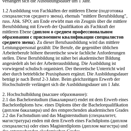
verlängert sich die Ausbildungsdauer um 1 Jahr.
1.2 Ausbildung von Fachkäften der mittleren Ebene (подготовка
специалистов среднего звена), ehemals "mittlere Berufsbildung",
russ. Abk. SPO; am Ende erwirbt man ein Zeugnis über die mittlere
Berufsbildung mit Erwerb der Qualifikation als Fachkraft der
mittleren Ebene (
диплом о среднем профессиональном
образовании с присвоением квалификации специалистов
среднего звена
). Zu dieser Berufsausbildung wird das mittlere
Leistungspersonal gezählt: Die Berufe, die gegenüber üblichen
Arbeiterberufe höhere theoretische sowie fachliche Anforderungen
stellen. Diese Berufsbildung ist näher bei akademischer Bildung
angesiedelt als bei der Arbeiterausbildung. Die Ausbildung ist
vorwiegend schulisch organisiert. Der theoretische Unterricht wird
aber durch betriebliche Praxisphasen ergänzt. Die Ausbildungsdauer
beträgt je nach Beruf 2-3 Jahre. Beim gleichzeitigen Erwerb der
Hochschulreife verlängert sich die Ausbildungsdauer um 1 Jahr.
2. Hochschulbildung (высшее образование):
2.1 das Bachelorstudium (бакалавриат) endet mt dem Erwerb eines
Bachelordiploms bzw. eines Diploms über die Bachelorqualifikation
(диплом бакалавра) und des entsprechenden akademischen Grades
2.2 das Fachstudium und das Magisterstudium (специалитет,
магистратура) enden mit dem Erwerb eines Fachdiploms (диплом
специалиста) oder eines Magisterdiploms (диплом магистра) und