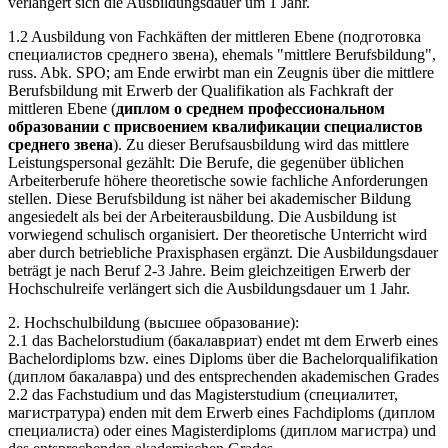
verlängert sich die Ausbildungsdauer um 1 Jahr.
1.2 Ausbildung von Fachkäften der mittleren Ebene (подготовка
специалистов среднего звена), ehemals "mittlere Berufsbildung",
russ. Abk. SPO; am Ende erwirbt man ein Zeugnis über die mittlere
Berufsbildung mit Erwerb der Qualifikation als Fachkraft der
mittleren Ebene (
диплом о среднем профессиональном
образовании с присвоением квалификации специалистов
среднего звена
). Zu dieser Berufsausbildung wird das mittlere
Leistungspersonal gezählt: Die Berufe, die gegenüber üblichen
Arbeiterberufe höhere theoretische sowie fachliche Anforderungen
stellen. Diese Berufsbildung ist näher bei akademischer Bildung
angesiedelt als bei der Arbeiterausbildung. Die Ausbildung ist
vorwiegend schulisch organisiert. Der theoretische Unterricht wird
aber durch betriebliche Praxisphasen ergänzt. Die Ausbildungsdauer
beträgt je nach Beruf 2-3 Jahre. Beim gleichzeitigen Erwerb der
Hochschulreife verlängert sich die Ausbildungsdauer um 1 Jahr.
2. Hochschulbildung (высшее образование):
2.1 das Bachelorstudium (бакалавриат) endet mt dem Erwerb eines
Bachelordiploms bzw. eines Diploms über die Bachelorqualifikation
(диплом бакалавра) und des entsprechenden akademischen Grades
2.2 das Fachstudium und das Magisterstudium (специалитет,
магистратура) enden mit dem Erwerb eines Fachdiploms (диплом
специалиста) oder eines Magisterdiploms (диплом магистра) und