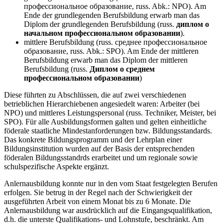
профессиональное образование, russ. Abk.: NPO). Am
Ende der grundlegenden Berufsbildung erwarb man das
Diplom der grundlegenden Berufsbildung (russ.
диплом о
начальном профессиональном образовании
).
mittlere Berufsbildung (russ. среднее профессиональное
образование, russ. Abk.: SPO). Am Ende der mittleren
Berufsbildung erwarb man das Diplom der mittleren
Berufsbildung (russ.
Диплом о среднем
профессиональном образовании
)
Diese führten zu Abschlüssen, die auf zwei verschiedenen
betrieblichen Hierarchiebenen angesiedelt waren: Arbeiter (bei
NPO) und mittleres Leistungspersonal (russ. Techniker, Meister, bei
SPO). Für alle Ausbildungsformen galten und gelten einheitliche
föderale staatliche Mindestanforderungen bzw. Bildungsstandards.
Das konkrete Bildungsprogramm und der Lehrplan einer
Bildungsinstitution wurden auf der Basis der entsprechenden
föderalen Bildungsstandrds erarbeitet und um regionale sowie
schulspezifische Aspekte ergänzt.
Anlernausbildung konnte nur in den vom Staat festgelegten Berufen
erfolgen. Sie betrug in der Regel nach der Schwierigkeit der
ausgeführten Arbeit von einem Monat bis zu 6 Monate. Die
Anlernausbildung war ausdrücklich auf die Eingangsqualifikation,
d.h. die unterste Qualifikations- und Lohnstufe, beschränkt. Am