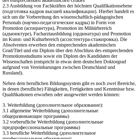
des entsprechenden akademischen Grades
2.3 Ausbildung von Fachkräften der höchsten Qualifikationsebene
(подготовка кадров высшей квалификации). Hierbei handelt es
sich um die Vorbereitung des wissenschaftlich-pädagogischen
Personals (научно-педагогические кадры) in Form von
Promotion (аспирантура), Promotion im Militärbereich
(адъюнктуре), Facharztausbildung (ординатура) und Promotion
im Kunst- und Kulturbereich (ассистентура-стажировка). Die
Absolventen erwerben den entsprechenden akademischen
Grad/Titel und ein Diplom über den Abschluss des entsprechenden
Promotionsstudiums sowie ein Diplom des Kandidaten der
Wissenschaften (entspricht in etwas dem deutschen Doktorgrad
aufgrund von Vereinbarungen zwischen Deutschland und
Russland).
Neben dem beruflichen Bildungssystem gibt es noch zwei Bereiche,
in denen (berufliche) Fähigkeiten, Fertigkeiten und Kenntnisse bzw.
Qualifikationen erworben oder ausgeweitet werden können:
3. Weiterbildung (дополнительное образование):
3.1 allgemeine Weiterbildung (дополнительные
общеразвивающие программы)
3.2 vorberufliche Weiterbildung (дополнительные
предпрофессиональные программы)
3.3 berufliche Weiterbildung (дополнительное
профессиональное образование).