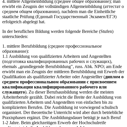
4. mittlere Allgemeinbildung (среднее общее образование); man
erwirbt ein Zeugnis der vollständigen Allgemeinbildung (аттестат о
среднем общем образовании), nachdem man die Einheitliche
staatliche Prüfung (Единый Государственный Экзамен/ЕГЭ)
erfolgreich abgelegt hat.
In der beruflichen Bildung werden folgende Bereiche (Stufen)
unterschieden:
1. mittlere Berufsbildung (среднее профессиональное
образование):
1.1 Ausbildung von qualifizierten Arbeitern und Angestellten
(подготовка квалифицированных рабочих и служащих),
ehemals „grundlegende Berufsbildung", russ. Abk. NPO; am Ende
erwirbt man ein Zeugnis der mittleren Berufsbildung mit Erwerb der
Qualifikation als qualifizierter Arbeiter oder Angestellter (
диплом о
среднем профессиональном образовании с присвоением
квалификации квалифицированного рабочего или
служащего
). Zu dieser Berufsausbildung werden die meisten
Arbeiterberufe gezählt. Dabei reicht die Breite der Ausbildung von
qualifizierten Arbeitern und Angestellten von einfachen bis zu
komplizierten Berufen. Die Ausbildung ist vorwiegend schulisch
organisiert. Der theoretische Unterricht wird aber durch betriebliche
Praxisphasen ergänzt. Die Ausbildungsdauer beträgt je nach Beruf
1-2 Jahre. Beim gleichzeitigen Erwerb der Hochschulreife