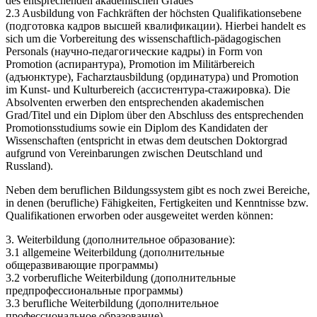
des entsprechenden akademischen Grades
2.3 Ausbildung von Fachkräften der höchsten Qualifikationsebene
(подготовка кадров высшей квалификации). Hierbei handelt es
sich um die Vorbereitung des wissenschaftlich-pädagogischen
Personals (научно-педагогические кадры) in Form von
Promotion (аспирантура), Promotion im Militärbereich
(адъюнктуре), Facharztausbildung (ординатура) und Promotion
im Kunst- und Kulturbereich (ассистентура-стажировка). Die
Absolventen erwerben den entsprechenden akademischen
Grad/Titel und ein Diplom über den Abschluss des entsprechenden
Promotionsstudiums sowie ein Diplom des Kandidaten der
Wissenschaften (entspricht in etwas dem deutschen Doktorgrad
aufgrund von Vereinbarungen zwischen Deutschland und
Russland).
Neben dem beruflichen Bildungssystem gibt es noch zwei Bereiche,
in denen (berufliche) Fähigkeiten, Fertigkeiten und Kenntnisse bzw.
Qualifikationen erworben oder ausgeweitet werden können:
3. Weiterbildung (дополнительное образование):
3.1 allgemeine Weiterbildung (дополнительные
общеразвивающие программы)
3.2 vorberufliche Weiterbildung (дополнительные
предпрофессиональные программы)
3.3 berufliche Weiterbildung (дополнительное
профессиональное образование).