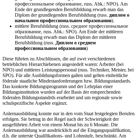
профессиональное образование, russ. Abk.: NPO). Am
Ende der grundlegenden Berufsbildung erwarb man das
Diplom der grundlegenden Berufsbildung (russ.
диплом о
начальном профессиональном образовании
).
mittlere Berufsbildung (russ. среднее профессиональное
образование, russ. Abk.: SPO). Am Ende der mittleren
Berufsbildung erwarb man das Diplom der mittleren
Berufsbildung (russ.
Диплом о среднем
профессиональном образовании
)
Diese führten zu Abschlüssen, die auf zwei verschiedenen
betrieblichen Hierarchiebenen angesiedelt waren: Arbeiter (bei
NPO) und mittleres Leistungspersonal (russ. Techniker, Meister, bei
SPO). Für alle Ausbildungsformen galten und gelten einheitliche
föderale staatliche Mindestanforderungen bzw. Bildungsstandards.
Das konkrete Bildungsprogramm und der Lehrplan einer
Bildungsinstitution wurden auf der Basis der entsprechenden
föderalen Bildungsstandrds erarbeitet und um regionale sowie
schulspezifische Aspekte ergänzt.
Anlernausbildung konnte nur in den vom Staat festgelegten Berufen
erfolgen. Sie betrug in der Regel nach der Schwierigkeit der
ausgeführten Arbeit von einem Monat bis zu 6 Monate. Die
Anlernausbildung war ausdrücklich auf die Eingangsqualifikation,
d.h. die unterste Qualifikations- und Lohnstufe, beschränkt. Am