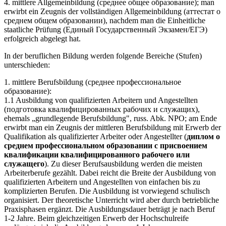
4. mittlere Allgemeinbildung (среднее общее образование); man
erwirbt ein Zeugnis der vollständigen Allgemeinbildung (аттестат о
среднем общем образовании), nachdem man die Einheitliche
staatliche Prüfung (Единый Государственный Экзамен/ЕГЭ)
erfolgreich abgelegt hat.
In der beruflichen Bildung werden folgende Bereiche (Stufen)
unterschieden:
1. mittlere Berufsbildung (среднее профессиональное
образование):
1.1 Ausbildung von qualifizierten Arbeitern und Angestellten
(подготовка квалифицированных рабочих и служащих),
ehemals „grundlegende Berufsbildung", russ. Abk. NPO; am Ende
erwirbt man ein Zeugnis der mittleren Berufsbildung mit Erwerb der
Qualifikation als qualifizierter Arbeiter oder Angestellter (
диплом о
среднем профессиональном образовании с присвоением
квалификации квалифицированного рабочего или
служащего
). Zu dieser Berufsausbildung werden die meisten
Arbeiterberufe gezählt. Dabei reicht die Breite der Ausbildung von
qualifizierten Arbeitern und Angestellten von einfachen bis zu
komplizierten Berufen. Die Ausbildung ist vorwiegend schulisch
organisiert. Der theoretische Unterricht wird aber durch betriebliche
Praxisphasen ergänzt. Die Ausbildungsdauer beträgt je nach Beruf
1-2 Jahre. Beim gleichzeitigen Erwerb der Hochschulreife