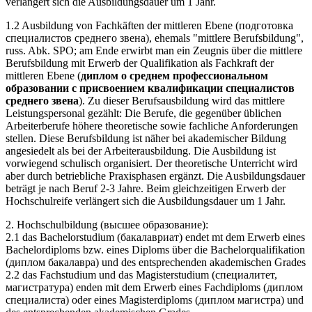
verlängert sich die Ausbildungsdauer um 1 Jahr.
1.2 Ausbildung von Fachkäften der mittleren Ebene (подготовка
специалистов среднего звена), ehemals "mittlere Berufsbildung",
russ. Abk. SPO; am Ende erwirbt man ein Zeugnis über die mittlere
Berufsbildung mit Erwerb der Qualifikation als Fachkraft der
mittleren Ebene (
диплом о среднем профессиональном
образовании с присвоением квалификации специалистов
среднего звена
). Zu dieser Berufsausbildung wird das mittlere
Leistungspersonal gezählt: Die Berufe, die gegenüber üblichen
Arbeiterberufe höhere theoretische sowie fachliche Anforderungen
stellen. Diese Berufsbildung ist näher bei akademischer Bildung
angesiedelt als bei der Arbeiterausbildung. Die Ausbildung ist
vorwiegend schulisch organisiert. Der theoretische Unterricht wird
aber durch betriebliche Praxisphasen ergänzt. Die Ausbildungsdauer
beträgt je nach Beruf 2-3 Jahre. Beim gleichzeitigen Erwerb der
Hochschulreife verlängert sich die Ausbildungsdauer um 1 Jahr.
2. Hochschulbildung (высшее образование):
2.1 das Bachelorstudium (бакалавриат) endet mt dem Erwerb eines
Bachelordiploms bzw. eines Diploms über die Bachelorqualifikation
(диплом бакалавра) und des entsprechenden akademischen Grades
2.2 das Fachstudium und das Magisterstudium (специалитет,
магистратура) enden mit dem Erwerb eines Fachdiploms (диплом
специалиста) oder eines Magisterdiploms (диплом магистра) und