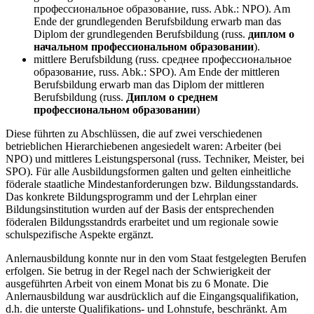
профессиональное образование, russ. Abk.: NPO). Am
Ende der grundlegenden Berufsbildung erwarb man das
Diplom der grundlegenden Berufsbildung (russ.
диплом о
начальном профессиональном образовании
).
mittlere Berufsbildung (russ. среднее профессиональное
образование, russ. Abk.: SPO). Am Ende der mittleren
Berufsbildung erwarb man das Diplom der mittleren
Berufsbildung (russ.
Диплом о среднем
профессиональном образовании
)
Diese führten zu Abschlüssen, die auf zwei verschiedenen
betrieblichen Hierarchiebenen angesiedelt waren: Arbeiter (bei
NPO) und mittleres Leistungspersonal (russ. Techniker, Meister, bei
SPO). Für alle Ausbildungsformen galten und gelten einheitliche
föderale staatliche Mindestanforderungen bzw. Bildungsstandards.
Das konkrete Bildungsprogramm und der Lehrplan einer
Bildungsinstitution wurden auf der Basis der entsprechenden
föderalen Bildungsstandrds erarbeitet und um regionale sowie
schulspezifische Aspekte ergänzt.
Anlernausbildung konnte nur in den vom Staat festgelegten Berufen
erfolgen. Sie betrug in der Regel nach der Schwierigkeit der
ausgeführten Arbeit von einem Monat bis zu 6 Monate. Die
Anlernausbildung war ausdrücklich auf die Eingangsqualifikation,
d.h. die unterste Qualifikations- und Lohnstufe, beschränkt. Am