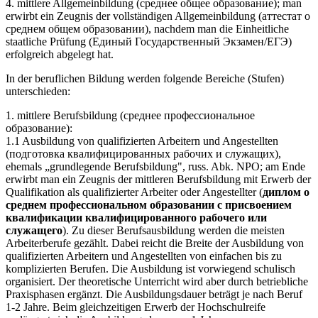
4. mittlere Allgemeinbildung (среднее общее образование); man
erwirbt ein Zeugnis der vollständigen Allgemeinbildung (аттестат о
среднем общем образовании), nachdem man die Einheitliche
staatliche Prüfung (Единый Государственный Экзамен/ЕГЭ)
erfolgreich abgelegt hat.
In der beruflichen Bildung werden folgende Bereiche (Stufen)
unterschieden:
1. mittlere Berufsbildung (среднее профессиональное
образование):
1.1 Ausbildung von qualifizierten Arbeitern und Angestellten
(подготовка квалифицированных рабочих и служащих),
ehemals „grundlegende Berufsbildung", russ. Abk. NPO; am Ende
erwirbt man ein Zeugnis der mittleren Berufsbildung mit Erwerb der
Qualifikation als qualifizierter Arbeiter oder Angestellter (
диплом о
среднем профессиональном образовании с присвоением
квалификации квалифицированного рабочего или
служащего
). Zu dieser Berufsausbildung werden die meisten
Arbeiterberufe gezählt. Dabei reicht die Breite der Ausbildung von
qualifizierten Arbeitern und Angestellten von einfachen bis zu
komplizierten Berufen. Die Ausbildung ist vorwiegend schulisch
organisiert. Der theoretische Unterricht wird aber durch betriebliche
Praxisphasen ergänzt. Die Ausbildungsdauer beträgt je nach Beruf
1-2 Jahre. Beim gleichzeitigen Erwerb der Hochschulreife