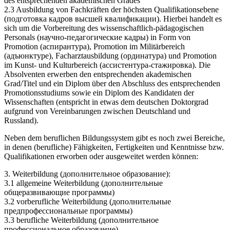
des entsprechenden akademischen Grades
2.3 Ausbildung von Fachkräften der höchsten Qualifikationsebene
(подготовка кадров высшей квалификации). Hierbei handelt es
sich um die Vorbereitung des wissenschaftlich-pädagogischen
Personals (научно-педагогические кадры) in Form von
Promotion (аспирантура), Promotion im Militärbereich
(адъюнктуре), Facharztausbildung (ординатура) und Promotion
im Kunst- und Kulturbereich (ассистентура-стажировка). Die
Absolventen erwerben den entsprechenden akademischen
Grad/Titel und ein Diplom über den Abschluss des entsprechenden
Promotionsstudiums sowie ein Diplom des Kandidaten der
Wissenschaften (entspricht in etwas dem deutschen Doktorgrad
aufgrund von Vereinbarungen zwischen Deutschland und
Russland).
Neben dem beruflichen Bildungssystem gibt es noch zwei Bereiche,
in denen (berufliche) Fähigkeiten, Fertigkeiten und Kenntnisse bzw.
Qualifikationen erworben oder ausgeweitet werden können:
3. Weiterbildung (дополнительное образование):
3.1 allgemeine Weiterbildung (дополнительные
общеразвивающие программы)
3.2 vorberufliche Weiterbildung (дополнительные
предпрофессиональные программы)
3.3 berufliche Weiterbildung (дополнительное
профессиональное образование).