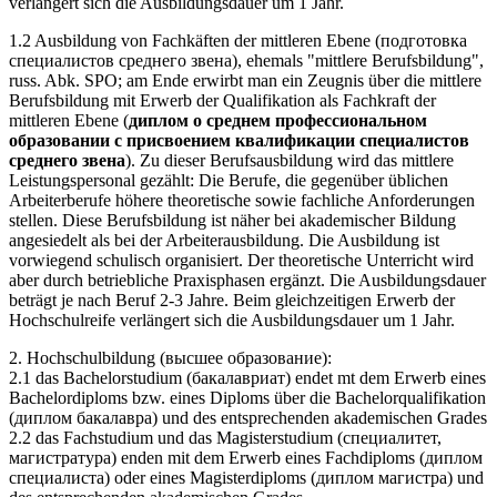
verlängert sich die Ausbildungsdauer um 1 Jahr.
1.2 Ausbildung von Fachkäften der mittleren Ebene (подготовка
специалистов среднего звена), ehemals "mittlere Berufsbildung",
russ. Abk. SPO; am Ende erwirbt man ein Zeugnis über die mittlere
Berufsbildung mit Erwerb der Qualifikation als Fachkraft der
mittleren Ebene (
диплом о среднем профессиональном
образовании с присвоением квалификации специалистов
среднего звена
). Zu dieser Berufsausbildung wird das mittlere
Leistungspersonal gezählt: Die Berufe, die gegenüber üblichen
Arbeiterberufe höhere theoretische sowie fachliche Anforderungen
stellen. Diese Berufsbildung ist näher bei akademischer Bildung
angesiedelt als bei der Arbeiterausbildung. Die Ausbildung ist
vorwiegend schulisch organisiert. Der theoretische Unterricht wird
aber durch betriebliche Praxisphasen ergänzt. Die Ausbildungsdauer
beträgt je nach Beruf 2-3 Jahre. Beim gleichzeitigen Erwerb der
Hochschulreife verlängert sich die Ausbildungsdauer um 1 Jahr.
2. Hochschulbildung (высшее образование):
2.1 das Bachelorstudium (бакалавриат) endet mt dem Erwerb eines
Bachelordiploms bzw. eines Diploms über die Bachelorqualifikation
(диплом бакалавра) und des entsprechenden akademischen Grades
2.2 das Fachstudium und das Magisterstudium (специалитет,
магистратура) enden mit dem Erwerb eines Fachdiploms (диплом
специалиста) oder eines Magisterdiploms (диплом магистра) und