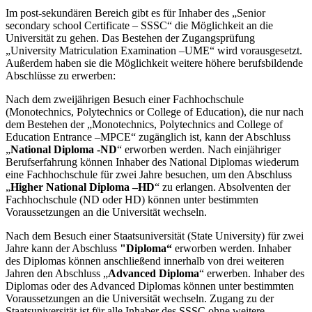
Im post-sekundären Bereich gibt es für Inhaber des „Senior
secondary school Certificate – SSSC“ die Möglichkeit an die
Universität zu gehen. Das Bestehen der Zugangsprüfung
„University Matriculation Examination –UME“ wird vorausgesetzt.
Außerdem haben sie die Möglichkeit weitere höhere berufsbildende
Abschlüsse zu erwerben:
Nach dem zweijährigen Besuch einer Fachhochschule
(Monotechnics, Polytechnics or College of Education), die nur nach
dem Bestehen der „Monotechnics, Polytechnics and College of
Education Entrance –MPCE“ zugänglich ist, kann der Abschluss
„
National Diploma -ND
“ erworben werden. Nach einjähriger
Berufserfahrung können Inhaber des National Diplomas wiederum
eine Fachhochschule für zwei Jahre besuchen, um den Abschluss
„
Higher National Diploma –HD
“ zu erlangen. Absolventen der
Fachhochschule (ND oder HD) können unter bestimmten
Voraussetzungen an die Universität wechseln.
Nach dem Besuch einer Staatsuniversität (State University) für zwei
Jahre kann der Abschluss
"Diploma“
erworben werden. Inhaber
des Diplomas können anschließend innerhalb von drei weiteren
Jahren den Abschluss „
Advanced Diploma
“ erwerben. Inhaber des
Diplomas oder des Advanced Diplomas können unter bestimmten
Voraussetzungen an die Universität wechseln. Zugang zu der
Staatsuniversität ist für alle Inhaber des SSSC ohne weitere