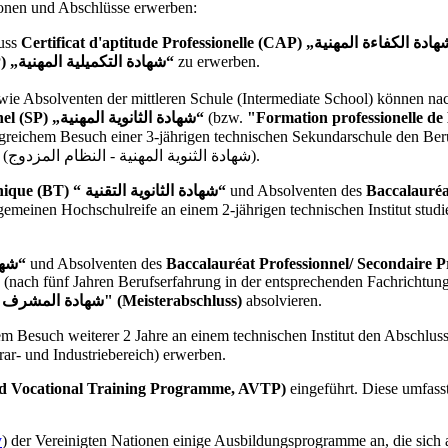
ionen und Abschlüsse erwerben:
luss
Brevet Professionnel (BP) „شهادة التكميلية المهنية“
zu erwerben.
wie Absolventen der mittleren Schule (Intermediate School) können na
Secondaire Professionnel (SP) „شهادة الثانوية المهنية“
(bzw.
"Formation professionelle de
lgreichem Besuch einer 3-jährigen technischen Sekundarschule den Be
zu erwerben, der ab dem Jahr 2012 im dualen Format angeboten wird (شهادة الثنوية المهنية - النظام المزدوج).
nique (BT) “
شهادة الثانوية التقنية“
und Absolventen des
Baccalauréa
lgemeinen Hochschulreife an einem 2-jährigen technischen Institut stu
شهادة الثانوية التقنية“
und Absolventen des
Baccalauréat Professionnel/
 (nach fünf Jahren Berufserfahrung in der entsprechenden Fachrichtung
"Technisches Supervisor-Zertifikat" "شهادة المشرف الفنى" (Meisterabschluss)
absolvieren.
m Besuch weiterer 2 Jahre an einem technischen Institut den Abschlus
rar- und Industriebereich) erwerben.
ed Vocational Training Programme, AVTP)
eingeführt. Diese umfass
y
) der Vereinigten Nationen einige Ausbildungsprogramme an, die sich