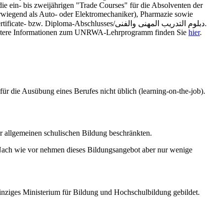
ie ein- bis zweijährigen "Trade Courses" für die Absolventen der
erwiegend als Auto- oder Elektromechaniker), Pharmazie sowie
-Abschlusses/دبلوم التدريب المهنى والفنى.
itere Informationen zum UNRWA-Lehrprogramm finden Sie
hier
.
für die Ausübung eines Berufes nicht üblich (learning-on-the-job).
r allgemeinen schulischen Bildung beschränkten.
 Nach wie vor nehmen dieses Bildungsangebot aber nur wenige
einziges Ministerium für Bildung und Hochschulbildung gebildet.