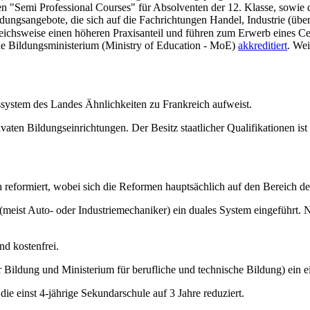
n "Semi Professional Courses" für Absolventen der 12. Klasse, sowie d
dungsangebote, die sich auf die Fachrichtungen Handel, Industrie (üb
nen höheren Praxisanteil und führen zum Erwerb eines Certificate- bzw. Diploma
che Bildungsministerium (Ministry of Education - MoE)
akkreditiert
. We
ssystem des Landes Ähnlichkeiten zu Frankreich aufweist.
aten Bildungseinrichtungen. Der Besitz staatlicher Qualifikationen ist 
eformiert, wobei sich die Reformen hauptsächlich auf den Bereich de
(meist Auto- oder Industriemechaniker) ein duales System eingeführt.
nd kostenfrei.
 Bildung und Ministerium für berufliche und technische Bildung) ein 
die einst 4-jährige Sekundarschule auf 3 Jahre reduziert.