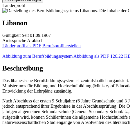
Länderprofil
Libanon
Gültigkeit
Seit 01.09.1967
Amtssprache
Arabisch
Länderprofil als PDF
Berufsprofil erstellen
Abbildung zum Berufsbildungssystem
Abbildung als PDF
126.22 K
Beschreibung
Das libanesische Berufsbildungssystem ist zentralstaatlich organisie
Ministeriums für Bildung und Hochschulbildung (Ministry of Educati
Entwicklung der Lehrpläne zuständig.
Nach Abschluss der ersten 9 Schuljahre (6 Jahre Grundschule und 3 J
jedoch entsprechend ihrer Ergebnisse in der Abschlussprüfung. Die Ob
jährigen allgemeinen Sekundarschule (General Secondary School/ الثانوية العامة), die ab der 11. Klasse in einen literarisch-geisteswissenschaftlichen und einen mathematisch-naturwissenschaftlichen Zweig
aufgeteilt wird, können Schüler/innen die allgemeine Hochschulreife (General Certificate of Secondary Education/ امة
naturwissenschaftlichen Studiengänge von Absolventen des literarisc