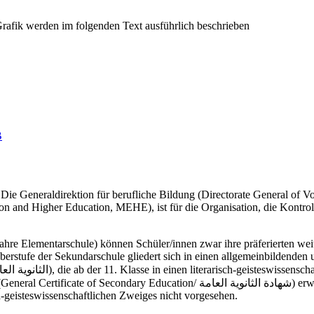
B
rt. Die Generaldirektion für berufliche Bildung (Directorate General o
on and Higher Education, MEHE), ist für die Organisation, die Kontr
ahre Elementarschule) können Schüler/innen zwar ihre präferierten wei
erstufe der Sekundarschule gliedert sich in einen allgemeinbildenden un
شهادة الثانوية الع) erwerben. Allerdings ist die Belegung von mathematisch-
h-geisteswissenschaftlichen Zweiges nicht vorgesehen.