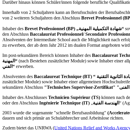
Darüber hinaus können Schüler/innen folgende berufliche Qualifikat
Innerhalb von 2 Schuljahren kann an Berufsschulen der Berufsabsch
von 2 weiteren Schuljahren den Abschluss
Inhaber des
Brevet Professionnel (BP) „شهادة التكميلية المهنية“
so
den Abschluss
Baccalauréat Professionnel/
Absolventen der Intermediate School auch die Möglichkeit nach erfo
Im post-sekundären Bereich können Inhaber des
Baccalaureat Tech
المهنية“
(nach Bestehen zusätzlicher Module) sowie Inhaber einer al
الفني“
erwerben.
Absolventen des
Baccalaureat Technique (BT) “
zusätzlicher Module) sowie Inhaber einer allgemeinen Hochschulreife
sekundären Abschluss
Inhaber des Abschlusses
Technicien Supérieur (TS)
können nach de
oder den Abschluss
Ingénierie Technique (IT)
„
الهندسة الفنية
“ (Ag
2003 wurde die sogenannte "schnelle Berufsausbildung"
(Accelerat
dauern und sich primär an Schulabbrecher und Arbeitslose richten.
Zudem bietet das UNRWA (
United Nations Relief and Works Agenc