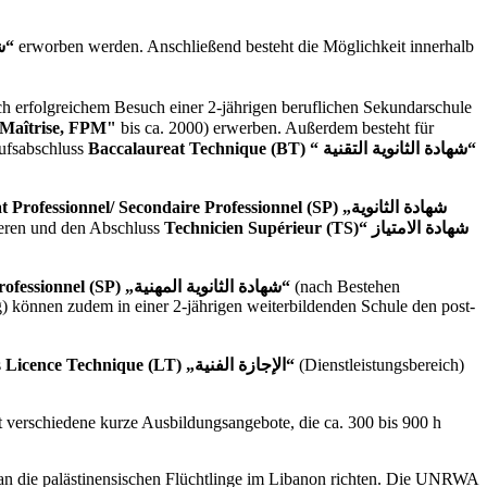
Certificat d'aptitude Professionelle (CAP) „شهادة الكفاءة المهنية“
erworben werden. Anschließend besteht die Möglichkeit innerhalb
ch erfolgreichem Besuch einer 2-jährigen beruflichen Sekundarschule
 Maîtrise, FPM"
bis ca. 2000) erwerben. Außerdem besteht für
rufsabschluss
Baccalaureat Technique (BT) “
شهادة الثانوية التقنية“
t Professionnel/
Secondaire Professionnel (SP) „شهادة الثانوية
dieren und den Abschluss
Technicien Supérieur (TS)“
شهادة الامتياز
Secondaire Professionnel (SP) „شهادة الثانوية المهنية“
(nach Bestehen
) können zudem in einer 2-jährigen weiterbildenden Schule den post-
s
Licence Technique (LT) „الإجازة الفنية“
(Dienstleistungsbereich)
t verschiedene kurze Ausbildungsangebote, die ca. 300 bis 900 h
 an die palästinensischen Flüchtlinge im Libanon richten. Die UNRWA