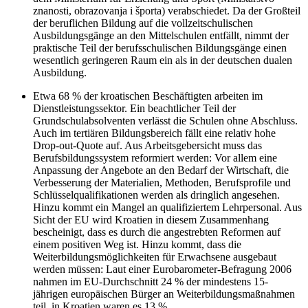
znanosti, obrazovanja i športa) verabschiedet. Da der Großteil
der beruflichen Bildung auf die vollzeitschulischen
Ausbildungsgänge an den Mittelschulen entfällt, nimmt der
praktische Teil der berufsschulischen Bildungsgänge einen
wesentlich geringeren Raum ein als in der deutschen dualen
Ausbildung.
Etwa 68 % der kroatischen Beschäftigten arbeiten im
Dienstleistungssektor. Ein beachtlicher Teil der
Grundschulabsolventen verlässt die Schulen ohne Abschluss.
Auch im tertiären Bildungsbereich fällt eine relativ hohe
Drop-out-Quote auf. Aus Arbeitsgebersicht muss das
Berufsbildungssystem reformiert werden: Vor allem eine
Anpassung der Angebote an den Bedarf der Wirtschaft, die
Verbesserung der Materialien, Methoden, Berufsprofile und
Schlüsselqualifikationen werden als dringlich angesehen.
Hinzu kommt ein Mangel an qualifiziertem Lehrpersonal. Aus
Sicht der EU wird Kroatien in diesem Zusammenhang
bescheinigt, dass es durch die angestrebten Reformen auf
einem positiven Weg ist. Hinzu kommt, dass die
Weiterbildungsmöglichkeiten für Erwachsene ausgebaut
werden müssen: Laut einer Eurobarometer-Befragung 2006
nahmen im EU-Durchschnitt 24 % der mindestens 15-
jährigen europäischen Bürger an Weiterbildungsmaßnahmen
teil, in Kroatien waren es 13 %.