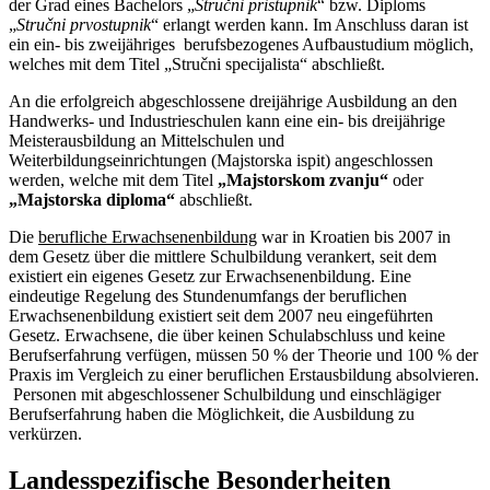
der Grad eines Bachelors „
Stručni pristupnik
“ bzw. Diploms
„
Stručni prvostupnik
“
erlangt werden kann. Im Anschluss daran ist
ein ein- bis zweijähriges berufsbezogenes Aufbaustudium möglich,
welches mit dem Titel „Stručni specijalista“ abschließt.
An die erfolgreich abgeschlossene dreijährige Ausbildung an den
Handwerks- und Industrieschulen kann eine ein- bis dreijährige
Meisterausbildung an Mittelschulen und
Weiterbildungseinrichtungen (Majstorska ispit) angeschlossen
werden, welche mit dem Titel
„Majstorskom zvanju“
oder
„Majstorska diploma“
abschließt.
Die
berufliche Erwachsenenbildung
war in Kroatien bis 2007 in
dem Gesetz über die mittlere Schulbildung verankert, seit dem
existiert ein eigenes Gesetz zur Erwachsenenbildung. Eine
eindeutige Regelung des Stundenumfangs der beruflichen
Erwachsenenbildung existiert seit dem 2007 neu eingeführten
Gesetz. Erwachsene, die über keinen Schulabschluss und keine
Berufserfahrung verfügen, müssen 50 % der Theorie und 100 % der
Praxis im Vergleich zu einer beruflichen Erstausbildung absolvieren.
Personen mit abgeschlossener Schulbildung und einschlägiger
Berufserfahrung haben die Möglichkeit, die Ausbildung zu
verkürzen.
Landesspezifische Besonderheiten