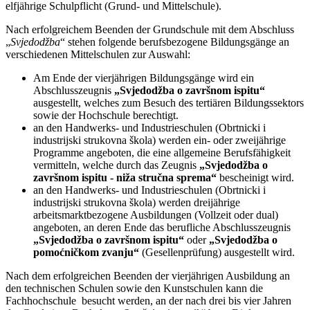
elfjährige Schulpflicht (Grund- und Mittelschule).
Nach erfolgreichem Beenden der Grundschule mit dem Abschluss
„
Svjedodžba
“ stehen folgende berufsbezogene Bildungsgänge an
verschiedenen Mittelschulen zur Auswahl:
Am Ende der vierjährigen Bildungsgänge wird ein
Abschlusszeugnis
„Svjedodžba o završnom ispitu“
ausgestellt, welches zum Besuch des tertiären Bildungssektors
sowie der Hochschule berechtigt.
an den Handwerks- und Industrieschulen (Obrtnicki i
industrijski strukovna škola) werden ein- oder zweijährige
Programme angeboten, die eine allgemeine Berufsfähigkeit
vermitteln, welche durch das Zeugnis
„Svjedodžba o
završnom ispitu - niža stručna sprema“
bescheinigt wird.
an den Handwerks- und Industrieschulen (Obrtnicki i
industrijski strukovna škola) werden dreijährige
arbeitsmarktbezogene Ausbildungen (Vollzeit oder dual)
angeboten, an deren Ende das berufliche Abschlusszeugnis
„Svjedodžba o završnom ispitu“
oder
„Svjedodžba o
pomoćničkom zvanju“
(Gesellenprüfung) ausgestellt wird.
Nach dem erfolgreichen Beenden der vierjährigen Ausbildung an
den technischen Schulen sowie den Kunstschulen kann die
Fachhochschule besucht werden, an der nach drei bis vier Jahren