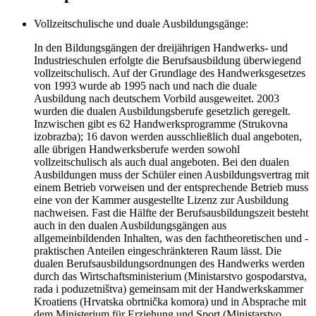
Vollzeitschulische und duale Ausbildungsgänge:
In den Bildungsgängen der dreijährigen Handwerks- und
Industrieschulen erfolgte die Berufsausbildung überwiegend
vollzeitschulisch. Auf der Grundlage des Handwerksgesetzes
von 1993 wurde ab 1995 nach und nach die duale
Ausbildung nach deutschem Vorbild ausgeweitet. 2003
wurden die dualen Ausbildungsberufe gesetzlich geregelt.
Inzwischen gibt es 62 Handwerksprogramme (Strukovna
izobrazba); 16 davon werden ausschließlich dual angeboten,
alle übrigen Handwerksberufe werden sowohl
vollzeitschulisch als auch dual angeboten. Bei den dualen
Ausbildungen muss der Schüler einen Ausbildungsvertrag mit
einem Betrieb vorweisen und der entsprechende Betrieb muss
eine von der Kammer ausgestellte Lizenz zur Ausbildung
nachweisen. Fast die Hälfte der Berufsausbildungszeit besteht
auch in den dualen Ausbildungsgängen aus
allgemeinbildenden Inhalten, was den fachtheoretischen und -
praktischen Anteilen eingeschränkteren Raum lässt. Die
dualen Berufsausbildungsordnungen des Handwerks werden
durch das Wirtschaftsministerium (Ministarstvo gospodarstva,
rada i poduzetništva) gemeinsam mit der Handwerkskammer
Kroatiens (Hrvatska obrtnička komora) und in Absprache mit
dem Ministerium für Erziehung und Sport (Ministarstvo