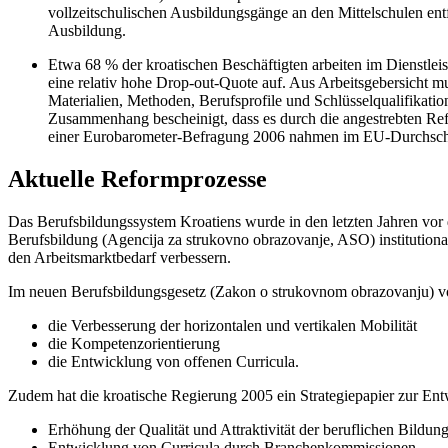
vollzeitschulischen Ausbildungsgänge an den Mittelschulen entf
Ausbildung.
Etwa 68 % der kroatischen Beschäftigten arbeiten im Dienstleis
eine relativ hohe Drop-out-Quote auf. Aus Arbeitsgebersicht m
Materialien, Methoden, Berufsprofile und Schlüsselqualifikati
Zusammenhang bescheinigt, dass es durch die angestrebten Re
einer Eurobarometer-Befragung 2006 nahmen im EU-Durchschni
Aktuelle Reformprozesse
Das Berufsbildungssystem Kroatiens wurde in den letzten Jahren vor 
Berufsbildung (Agencija za strukovno obrazovanje, ASO) institutional
den Arbeitsmarktbedarf verbessern.
Im neuen Berufsbildungsgesetz (Zakon o strukovnom obrazovanju) von
die Verbesserung der horizontalen und vertikalen Mobilität
die Kompetenzorientierung
die Entwicklung von offenen Curricula.
Zudem hat die kroatische Regierung 2005 ein Strategiepapier zur Entw
Erhöhung der Qualität und Attraktivität der beruflichen Bildu
Entwicklung von Curricula durch Branchenkommissionen,