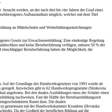
.
besucht werden, an der nach drei bis vier Jahren der Grad eines
berufsbezogenes Aufbaustudium möglich, welches mit dem Titel
sbildung an Mittelschulen und Weiterbildungseinrichtungen
n eigenes Gesetz zur Erwachsenenbildung. Eine eindeutige Regelung
hulabschluss und keine Berufserfahrung verfügen, müssen 50 % der
 einschlägiger Berufserfahrung haben die Möglichkeit, die
sch. Auf der Grundlage des Handwerksgesetzes von 1993 wurde ab
h geregelt. Inzwischen gibt es 62 Handwerksprogramme (Strukovna
 dual angeboten. Bei den dualen Ausbildungen muss der Schüler einen
sbildung nachweisen. Fast die Hälfte der Berufsausbildungszeit
 eingeschränkteren Raum lässt. Die dualen
štva) gemeinsam mit der Handwerkskammer Kroatiens (Hrvatska
chiedet. Da der Großteil der beruflichen Bildung auf die