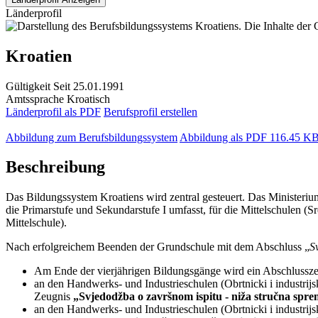
Länderprofil
Kroatien
Gültigkeit
Seit 25.01.1991
Amtssprache
Kroatisch
Länderprofil als PDF
Berufsprofil erstellen
Abbildung zum Berufsbildungssystem
Abbildung als PDF
116.45 K
Beschreibung
Das Bildungssystem Kroatiens wird zentral gesteuert. Das Ministerium
die Primarstufe und Sekundarstufe I umfasst, für die Mittelschulen (Sr
Mittelschule).
Nach erfolgreichem Beenden der Grundschule mit dem Abschluss „
S
Am Ende der vierjährigen Bildungsgänge wird ein Abschlussz
an den Handwerks- und Industrieschulen (Obrtnicki i industrij
Zeugnis
„Svjedodžba o završnom ispitu - niža stručna spr
an den Handwerks- und Industrieschulen (Obrtnicki i industrijs