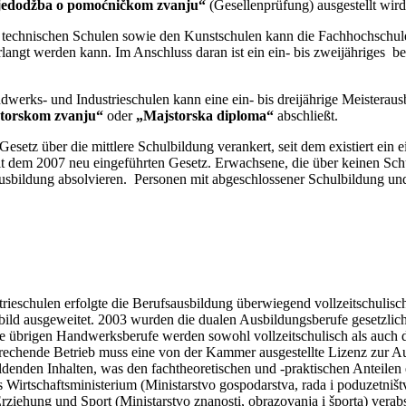
edodžba o
pomoćničkom zvanju“
(Gesellenprüfung) ausgestellt wird
technischen Schulen sowie den Kunstschulen kann die Fachhochschule 
rlangt werden kann. Im Anschluss daran ist ein ein- bis zweijähriges 
dwerks- und Industrieschulen kann eine ein- bis dreijährige Meisterau
torskom zvanju“
oder
„Majstorska diploma“
abschließt.
Gesetz über die mittlere Schulbildung verankert, seit dem existiert ei
it dem 2007 neu eingeführten Gesetz. Erwachsene, die über keinen Sc
ausbildung absolvieren. Personen mit abgeschlossener Schulbildung und
rieschulen erfolgte die Berufsausbildung überwiegend vollzeitschuli
ild ausgeweitet. 2003 wurden die dualen Ausbildungsberufe gesetzlic
lle übrigen Handwerksberufe werden sowohl vollzeitschulisch als auch
rechende Betrieb muss eine von der Kammer ausgestellte Lizenz zur Au
denden Inhalten, was den fachtheoretischen und -praktischen Anteilen
irtschaftsministerium (Ministarstvo gospodarstva, rada i poduzetni
iehung und Sport (Ministarstvo znanosti, obrazovanja i športa) verabs