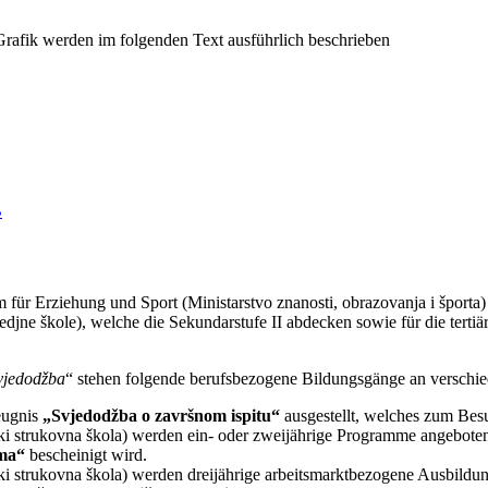
B
 für Erziehung und Sport (Ministarstvo znanosti, obrazovanja i športa
edjne škole), welche die Sekundarstufe II abdecken sowie für die tertiär
vjedodžba
“ stehen folgende berufsbezogene Bildungsgänge an verschie
eugnis
„Svjedodžba o završnom ispitu“
ausgestellt, welches zum Besu
ski strukovna škola) werden ein- oder zweijährige Programme angeboten,
ema“
bescheinigt wird.
ki strukovna škola) werden dreijährige arbeitsmarktbezogene Ausbildun