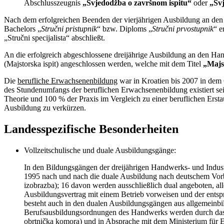
Abschlusszeugnis
„Svjedodžba o završnom ispitu“
oder
„Svj
Nach dem erfolgreichen Beenden der vierjährigen Ausbildung an den 
Bachelors „
Stručni pristupnik
“ bzw. Diploms „
Stručni prvostupnik
“
e
„Stručni specijalista“ abschließt.
An die erfolgreich abgeschlossene dreijährige Ausbildung an den Han
(Majstorska ispit) angeschlossen werden, welche mit dem Titel
„Majs
Die
berufliche Erwachsenenbildung
war in Kroatien bis 2007 in dem 
des Stundenumfangs der beruflichen Erwachsenenbildung existiert se
Theorie und 100 % der Praxis im Vergleich zu einer beruflichen Erst
Ausbildung zu verkürzen.
Landesspezifische Besonderheiten
Vollzeitschulische und duale Ausbildungsgänge:
In den Bildungsgängen der dreijährigen Handwerks- und Indust
1995 nach und nach die duale Ausbildung nach deutschem Vorb
izobrazba); 16 davon werden ausschließlich dual angeboten, a
Ausbildungsvertrag mit einem Betrieb vorweisen und der entsp
besteht auch in den dualen Ausbildungsgängen aus allgemeinbil
Berufsausbildungsordnungen des Handwerks werden durch das W
obrtnička komora) und in Absprache mit dem Ministerium für Erz