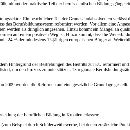
ällt, nimmt der praktische Teil der berufsschulischen Bildungsgänge e
tungssektor. Ein beachtlicher Teil der Grundschulabsolventen verlässt 
uss das Berufsbildungssystem reformiert werden: Vor allem eine Anpas
onen werden als dringlich angesehen. Hinzu kommt ein Mangel an quali
formen auf einem positiven Weg ist. Hinzu kommt, dass die Weiterbil
tt 24 % der mindestens 15-jährigen europäischen Bürger an Weiterbi
dem Hintergrund der Bestrebungen des Beitritts zur EU reformiert und 
isiert, um den Prozess zu unterstützen. 13 regionale Berufsbildungsräte
 2009 wurden die Reformen auf eine gesetzliche Grundlage gestellt. 
icklung der beruflichen Bildung in Kroatien erlassen:
ng (zum Beispiel durch Schülerwettbewerbe, bei denen zusätzliche Punk