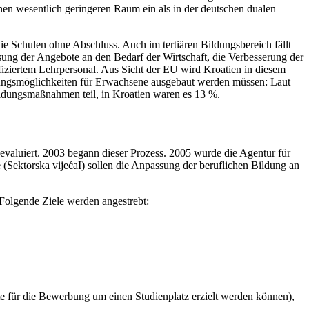
inen wesentlich geringeren Raum ein als in der deutschen dualen
die Schulen ohne Abschluss. Auch im tertiären Bildungsbereich fällt
sung der Angebote an den Bedarf der Wirtschaft, die Verbesserung der
fiziertem Lehrpersonal. Aus Sicht der EU wird Kroatien in diesem
dungsmöglichkeiten für Erwachsene ausgebaut werden müssen: Laut
ldungsmaßnahmen teil, in Kroatien waren es 13 %.
evaluiert. 2003 begann dieser Prozess. 2005 wurde die Agentur für
 (Sektorska vijećaI) sollen die Anpassung der beruflichen Bildung an
Folgende Ziele werden angestrebt:
te für die Bewerbung um einen Studienplatz erzielt werden können),