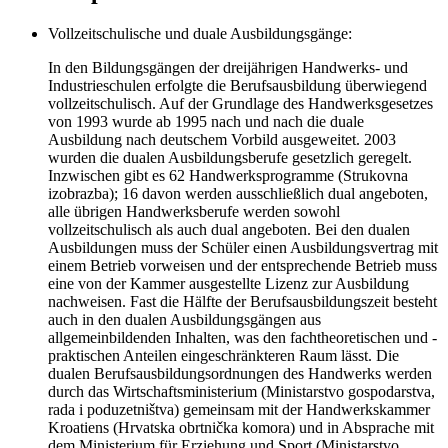
Vollzeitschulische und duale Ausbildungsgänge:
In den Bildungsgängen der dreijährigen Handwerks- und
Industrieschulen erfolgte die Berufsausbildung überwiegend
vollzeitschulisch. Auf der Grundlage des Handwerksgesetzes
von 1993 wurde ab 1995 nach und nach die duale
Ausbildung nach deutschem Vorbild ausgeweitet. 2003
wurden die dualen Ausbildungsberufe gesetzlich geregelt.
Inzwischen gibt es 62 Handwerksprogramme (Strukovna
izobrazba); 16 davon werden ausschließlich dual angeboten,
alle übrigen Handwerksberufe werden sowohl
vollzeitschulisch als auch dual angeboten. Bei den dualen
Ausbildungen muss der Schüler einen Ausbildungsvertrag mit
einem Betrieb vorweisen und der entsprechende Betrieb muss
eine von der Kammer ausgestellte Lizenz zur Ausbildung
nachweisen. Fast die Hälfte der Berufsausbildungszeit besteht
auch in den dualen Ausbildungsgängen aus
allgemeinbildenden Inhalten, was den fachtheoretischen und -
praktischen Anteilen eingeschränkteren Raum lässt. Die
dualen Berufsausbildungsordnungen des Handwerks werden
durch das Wirtschaftsministerium (Ministarstvo gospodarstva,
rada i poduzetništva) gemeinsam mit der Handwerkskammer
Kroatiens (Hrvatska obrtnička komora) und in Absprache mit
dem Ministerium für Erziehung und Sport (Ministarstvo