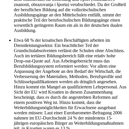
znanosti, obrazovanja i športa) verabschiedet. Da der Großteil
der beruflichen Bildung auf die vollzeitschulischen
Ausbildungsgänge an den Mittelschulen entfällt, nimmt der
praktische Teil der berufsschulischen Bildungsgänge einen
wesentlich geringeren Raum ein als in der deutschen dualen
Ausbildung.
Etwa 68 % der kroatischen Beschäftigten arbeiten im
Dienstleistungssektor. Ein beachtlicher Teil der
Grundschulabsolventen verlässt die Schulen ohne Abschluss.
Auch im tertiären Bildungsbereich fällt eine relativ hohe
Drop-out-Quote auf. Aus Arbeitsgebersicht muss das
Berufsbildungssystem reformiert werden: Vor allem eine
Anpassung der Angebote an den Bedarf der Wirtschaft, die
Verbesserung der Materialien, Methoden, Berufsprofile und
Schlüsselqualifikationen werden als dringlich angesehen.
Hinzu kommt ein Mangel an qualifiziertem Lehrpersonal. Aus
Sicht der EU wird Kroatien in diesem Zusammenhang
bescheinigt, dass es durch die angestrebten Reformen auf
einem positiven Weg ist. Hinzu kommt, dass die
Weiterbildungsmöglichkeiten für Erwachsene ausgebaut
werden müssen: Laut einer Eurobarometer-Befragung 2006
nahmen im EU-Durchschnitt 24 % der mindestens 15-
jährigen europäischen Bürger an Weiterbildungsmaßnahmen
teil, in Kroatien waren es 13 %.