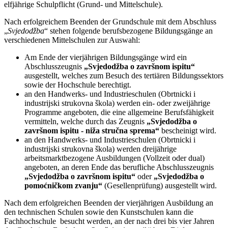
elfjährige Schulpflicht (Grund- und Mittelschule).
Nach erfolgreichem Beenden der Grundschule mit dem Abschluss
„
Svjedodžba
“ stehen folgende berufsbezogene Bildungsgänge an
verschiedenen Mittelschulen zur Auswahl:
Am Ende der vierjährigen Bildungsgänge wird ein
Abschlusszeugnis
„Svjedodžba o završnom ispitu“
ausgestellt, welches zum Besuch des tertiären Bildungssektors
sowie der Hochschule berechtigt.
an den Handwerks- und Industrieschulen (Obrtnicki i
industrijski strukovna škola) werden ein- oder zweijährige
Programme angeboten, die eine allgemeine Berufsfähigkeit
vermitteln, welche durch das Zeugnis
„Svjedodžba o
završnom ispitu - niža stručna sprema“
bescheinigt wird.
an den Handwerks- und Industrieschulen (Obrtnicki i
industrijski strukovna škola) werden dreijährige
arbeitsmarktbezogene Ausbildungen (Vollzeit oder dual)
angeboten, an deren Ende das berufliche Abschlusszeugnis
„Svjedodžba o završnom ispitu“
oder
„Svjedodžba o
pomoćničkom zvanju“
(Gesellenprüfung) ausgestellt wird.
Nach dem erfolgreichen Beenden der vierjährigen Ausbildung an
den technischen Schulen sowie den Kunstschulen kann die
Fachhochschule besucht werden, an der nach drei bis vier Jahren