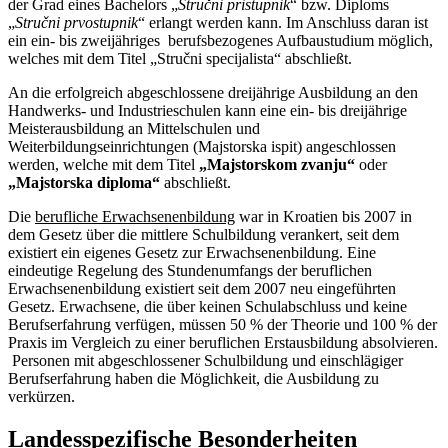
der Grad eines Bachelors „
Stručni pristupnik
“ bzw. Diploms
„
Stručni prvostupnik
“
erlangt werden kann. Im Anschluss daran ist
ein ein- bis zweijähriges berufsbezogenes Aufbaustudium möglich,
welches mit dem Titel „Stručni specijalista“ abschließt.
An die erfolgreich abgeschlossene dreijährige Ausbildung an den
Handwerks- und Industrieschulen kann eine ein- bis dreijährige
Meisterausbildung an Mittelschulen und
Weiterbildungseinrichtungen (Majstorska ispit) angeschlossen
werden, welche mit dem Titel
„Majstorskom zvanju“
oder
„Majstorska diploma“
abschließt.
Die
berufliche Erwachsenenbildung
war in Kroatien bis 2007 in
dem Gesetz über die mittlere Schulbildung verankert, seit dem
existiert ein eigenes Gesetz zur Erwachsenenbildung. Eine
eindeutige Regelung des Stundenumfangs der beruflichen
Erwachsenenbildung existiert seit dem 2007 neu eingeführten
Gesetz. Erwachsene, die über keinen Schulabschluss und keine
Berufserfahrung verfügen, müssen 50 % der Theorie und 100 % der
Praxis im Vergleich zu einer beruflichen Erstausbildung absolvieren.
Personen mit abgeschlossener Schulbildung und einschlägiger
Berufserfahrung haben die Möglichkeit, die Ausbildung zu
verkürzen.
Landesspezifische Besonderheiten