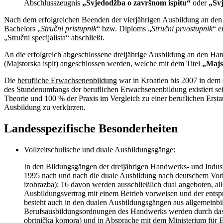
Abschlusszeugnis
„Svjedodžba o završnom ispitu“
oder
„Svj
Nach dem erfolgreichen Beenden der vierjährigen Ausbildung an den 
Bachelors „
Stručni pristupnik
“ bzw. Diploms „
Stručni prvostupnik
“
e
„Stručni specijalista“ abschließt.
An die erfolgreich abgeschlossene dreijährige Ausbildung an den Han
(Majstorska ispit) angeschlossen werden, welche mit dem Titel
„Majs
Die
berufliche Erwachsenenbildung
war in Kroatien bis 2007 in dem 
des Stundenumfangs der beruflichen Erwachsenenbildung existiert se
Theorie und 100 % der Praxis im Vergleich zu einer beruflichen Erst
Ausbildung zu verkürzen.
Landesspezifische Besonderheiten
Vollzeitschulische und duale Ausbildungsgänge:
In den Bildungsgängen der dreijährigen Handwerks- und Indust
1995 nach und nach die duale Ausbildung nach deutschem Vorb
izobrazba); 16 davon werden ausschließlich dual angeboten, a
Ausbildungsvertrag mit einem Betrieb vorweisen und der entsp
besteht auch in den dualen Ausbildungsgängen aus allgemeinbil
Berufsausbildungsordnungen des Handwerks werden durch das W
obrtnička komora) und in Absprache mit dem Ministerium für Erz