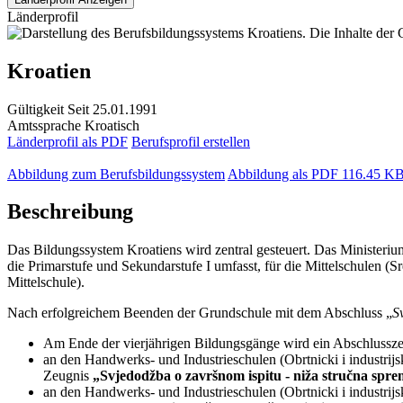
Länderprofil
Kroatien
Gültigkeit
Seit 25.01.1991
Amtssprache
Kroatisch
Länderprofil als PDF
Berufsprofil erstellen
Abbildung zum Berufsbildungssystem
Abbildung als PDF
116.45 K
Beschreibung
Das Bildungssystem Kroatiens wird zentral gesteuert. Das Ministerium
die Primarstufe und Sekundarstufe I umfasst, für die Mittelschulen (Sr
Mittelschule).
Nach erfolgreichem Beenden der Grundschule mit dem Abschluss „
S
Am Ende der vierjährigen Bildungsgänge wird ein Abschlussz
an den Handwerks- und Industrieschulen (Obrtnicki i industrij
Zeugnis
„Svjedodžba o završnom ispitu - niža stručna spr
an den Handwerks- und Industrieschulen (Obrtnicki i industrijs