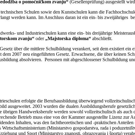
edodžba o
pomoćničkom zvanju“
(Gesellenprüfung) ausgestellt wird
technischen Schulen sowie den Kunstschulen kann die Fachhochschule 
rlangt werden kann. Im Anschluss daran ist ein ein- bis zweijähriges 
dwerks- und Industrieschulen kann eine ein- bis dreijährige Meisterau
torskom zvanju“
oder
„Majstorska diploma“
abschließt.
Gesetz über die mittlere Schulbildung verankert, seit dem existiert ei
it dem 2007 neu eingeführten Gesetz. Erwachsene, die über keinen Sc
ausbildung absolvieren. Personen mit abgeschlossener Schulbildung und
rieschulen erfolgte die Berufsausbildung überwiegend vollzeitschuli
ild ausgeweitet. 2003 wurden die dualen Ausbildungsberufe gesetzlic
lle übrigen Handwerksberufe werden sowohl vollzeitschulisch als auch
rechende Betrieb muss eine von der Kammer ausgestellte Lizenz zur Au
denden Inhalten, was den fachtheoretischen und -praktischen Anteilen
irtschaftsministerium (Ministarstvo gospodarstva, rada i poduzetni
iehung und Sport (Ministarstvo znanosti, obrazovanja i športa) verabs