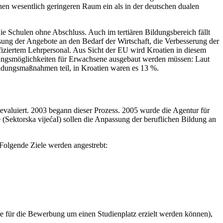
inen wesentlich geringeren Raum ein als in der deutschen dualen
die Schulen ohne Abschluss. Auch im tertiären Bildungsbereich fällt
sung der Angebote an den Bedarf der Wirtschaft, die Verbesserung der
fiziertem Lehrpersonal. Aus Sicht der EU wird Kroatien in diesem
dungsmöglichkeiten für Erwachsene ausgebaut werden müssen: Laut
ldungsmaßnahmen teil, in Kroatien waren es 13 %.
evaluiert. 2003 begann dieser Prozess. 2005 wurde die Agentur für
 (Sektorska vijećaI) sollen die Anpassung der beruflichen Bildung an
Folgende Ziele werden angestrebt:
te für die Bewerbung um einen Studienplatz erzielt werden können),