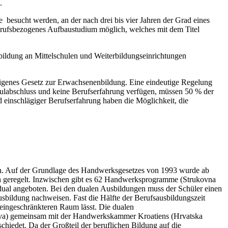
.
besucht werden, an der nach drei bis vier Jahren der Grad eines
berufsbezogenes Aufbaustudium möglich, welches mit dem Titel
sbildung an Mittelschulen und Weiterbildungseinrichtungen
n eigenes Gesetz zur Erwachsenenbildung. Eine eindeutige Regelung
hulabschluss und keine Berufserfahrung verfügen, müssen 50 % der
 einschlägiger Berufserfahrung haben die Möglichkeit, die
sch. Auf der Grundlage des Handwerksgesetzes von 1993 wurde ab
h geregelt. Inzwischen gibt es 62 Handwerksprogramme (Strukovna
 dual angeboten. Bei den dualen Ausbildungen muss der Schüler einen
sbildung nachweisen. Fast die Hälfte der Berufsausbildungszeit
 eingeschränkteren Raum lässt. Die dualen
štva) gemeinsam mit der Handwerkskammer Kroatiens (Hrvatska
chiedet. Da der Großteil der beruflichen Bildung auf die