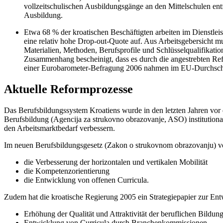
vollzeitschulischen Ausbildungsgänge an den Mittelschulen entf
Ausbildung.
Etwa 68 % der kroatischen Beschäftigten arbeiten im Dienstleis
eine relativ hohe Drop-out-Quote auf. Aus Arbeitsgebersicht m
Materialien, Methoden, Berufsprofile und Schlüsselqualifikati
Zusammenhang bescheinigt, dass es durch die angestrebten Re
einer Eurobarometer-Befragung 2006 nahmen im EU-Durchschni
Aktuelle Reformprozesse
Das Berufsbildungssystem Kroatiens wurde in den letzten Jahren vor 
Berufsbildung (Agencija za strukovno obrazovanje, ASO) institutional
den Arbeitsmarktbedarf verbessern.
Im neuen Berufsbildungsgesetz (Zakon o strukovnom obrazovanju) von
die Verbesserung der horizontalen und vertikalen Mobilität
die Kompetenzorientierung
die Entwicklung von offenen Curricula.
Zudem hat die kroatische Regierung 2005 ein Strategiepapier zur Entw
Erhöhung der Qualität und Attraktivität der beruflichen Bildu
Entwicklung von Curricula durch Branchenkommissionen,