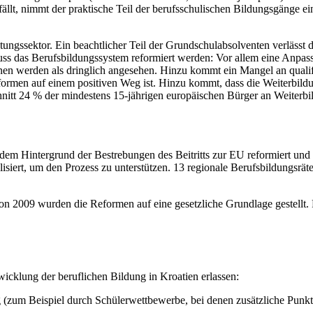
ällt, nimmt der praktische Teil der berufsschulischen Bildungsgänge e
tungssektor. Ein beachtlicher Teil der Grundschulabsolventen verlässt 
uss das Berufsbildungssystem reformiert werden: Vor allem eine Anpas
onen werden als dringlich angesehen. Hinzu kommt ein Mangel an quali
formen auf einem positiven Weg ist. Hinzu kommt, dass die Weiterbil
tt 24 % der mindestens 15-jährigen europäischen Bürger an Weiterbi
dem Hintergrund der Bestrebungen des Beitritts zur EU reformiert und 
isiert, um den Prozess zu unterstützen. 13 regionale Berufsbildungsräte
 2009 wurden die Reformen auf eine gesetzliche Grundlage gestellt. 
icklung der beruflichen Bildung in Kroatien erlassen:
ng (zum Beispiel durch Schülerwettbewerbe, bei denen zusätzliche Punk