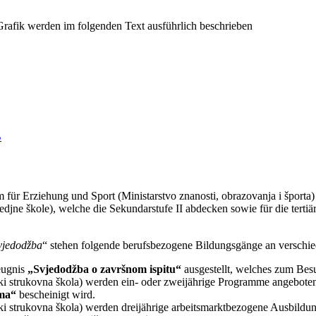
B
 für Erziehung und Sport (Ministarstvo znanosti, obrazovanja i športa
edjne škole), welche die Sekundarstufe II abdecken sowie für die tertiär
vjedodžba
“ stehen folgende berufsbezogene Bildungsgänge an verschie
eugnis
„Svjedodžba o završnom ispitu“
ausgestellt, welches zum Besu
ski strukovna škola) werden ein- oder zweijährige Programme angeboten,
ema“
bescheinigt wird.
ki strukovna škola) werden dreijährige arbeitsmarktbezogene Ausbildun