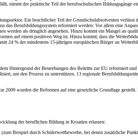
ällt, nimmt der praktische Teil der berufsschulischen Bildungsgänge e
tungssektor. Ein beachtlicher Teil der Grundschulabsolventen verlässt 
uss das Berufsbildungssystem reformiert werden: Vor allem eine Anpas
onen werden als dringlich angesehen. Hinzu kommt ein Mangel an quali
formen auf einem positiven Weg ist. Hinzu kommt, dass die Weiterbil
tt 24 % der mindestens 15-jährigen europäischen Bürger an Weiterbi
dem Hintergrund der Bestrebungen des Beitritts zur EU reformiert und 
isiert, um den Prozess zu unterstützen. 13 regionale Berufsbildungsräte
 2009 wurden die Reformen auf eine gesetzliche Grundlage gestellt. 
icklung der beruflichen Bildung in Kroatien erlassen:
ng (zum Beispiel durch Schülerwettbewerbe, bei denen zusätzliche Punk