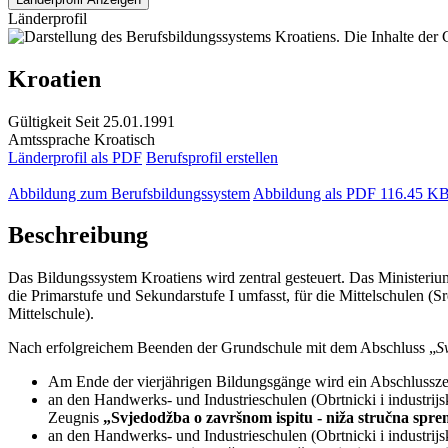
Länderprofil
Kroatien
Gültigkeit
Seit 25.01.1991
Amtssprache
Kroatisch
Länderprofil als PDF
Berufsprofil erstellen
Abbildung zum Berufsbildungssystem
Abbildung als PDF
116.45 K
Beschreibung
Das Bildungssystem Kroatiens wird zentral gesteuert. Das Ministerium
die Primarstufe und Sekundarstufe I umfasst, für die Mittelschulen (Sr
Mittelschule).
Nach erfolgreichem Beenden der Grundschule mit dem Abschluss „
S
Am Ende der vierjährigen Bildungsgänge wird ein Abschlussz
an den Handwerks- und Industrieschulen (Obrtnicki i industrij
Zeugnis
„Svjedodžba o završnom ispitu - niža stručna spr
an den Handwerks- und Industrieschulen (Obrtnicki i industrijs