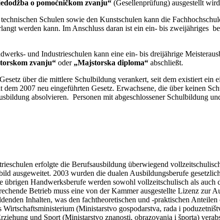
edodžba o
pomoćničkom zvanju“
(Gesellenprüfung) ausgestellt wird
technischen Schulen sowie den Kunstschulen kann die Fachhochschule 
rlangt werden kann. Im Anschluss daran ist ein ein- bis zweijähriges 
dwerks- und Industrieschulen kann eine ein- bis dreijährige Meisterau
torskom zvanju“
oder
„Majstorska diploma“
abschließt.
Gesetz über die mittlere Schulbildung verankert, seit dem existiert ei
it dem 2007 neu eingeführten Gesetz. Erwachsene, die über keinen Sc
ausbildung absolvieren. Personen mit abgeschlossener Schulbildung und
rieschulen erfolgte die Berufsausbildung überwiegend vollzeitschuli
ild ausgeweitet. 2003 wurden die dualen Ausbildungsberufe gesetzlic
lle übrigen Handwerksberufe werden sowohl vollzeitschulisch als auch
rechende Betrieb muss eine von der Kammer ausgestellte Lizenz zur Au
denden Inhalten, was den fachtheoretischen und -praktischen Anteilen
irtschaftsministerium (Ministarstvo gospodarstva, rada i poduzetni
iehung und Sport (Ministarstvo znanosti, obrazovanja i športa) verabs