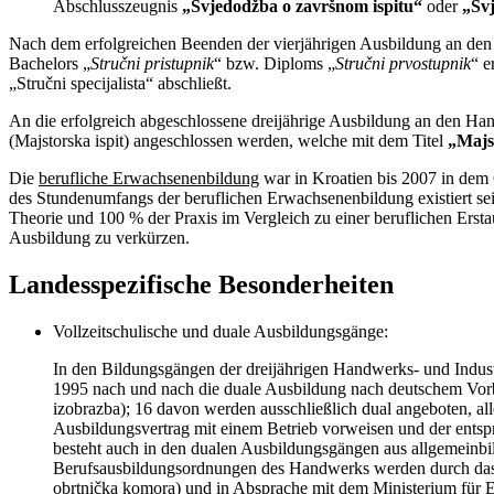
Abschlusszeugnis
„Svjedodžba o završnom ispitu“
oder
„Svj
Nach dem erfolgreichen Beenden der vierjährigen Ausbildung an den 
Bachelors „
Stručni pristupnik
“ bzw. Diploms „
Stručni prvostupnik
“
e
„Stručni specijalista“ abschließt.
An die erfolgreich abgeschlossene dreijährige Ausbildung an den Han
(Majstorska ispit) angeschlossen werden, welche mit dem Titel
„Majs
Die
berufliche Erwachsenenbildung
war in Kroatien bis 2007 in dem 
des Stundenumfangs der beruflichen Erwachsenenbildung existiert se
Theorie und 100 % der Praxis im Vergleich zu einer beruflichen Erst
Ausbildung zu verkürzen.
Landesspezifische Besonderheiten
Vollzeitschulische und duale Ausbildungsgänge:
In den Bildungsgängen der dreijährigen Handwerks- und Indust
1995 nach und nach die duale Ausbildung nach deutschem Vorb
izobrazba); 16 davon werden ausschließlich dual angeboten, a
Ausbildungsvertrag mit einem Betrieb vorweisen und der entsp
besteht auch in den dualen Ausbildungsgängen aus allgemeinbil
Berufsausbildungsordnungen des Handwerks werden durch das W
obrtnička komora) und in Absprache mit dem Ministerium für Erz