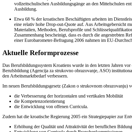
vollzeitschulischen Ausbildungsgänge an den Mittelschulen entf
Ausbildung.
Etwa 68 % der kroatischen Beschäftigten arbeiten im Dienstleis
eine relativ hohe Drop-out-Quote auf. Aus Arbeitsgebersicht m
Materialien, Methoden, Berufsprofile und Schlüsselqualifikati
Zusammenhang bescheinigt, dass es durch die angestrebten Re
einer Eurobarometer-Befragung 2006 nahmen im EU-Durchschni
Aktuelle Reformprozesse
Das Berufsbildungssystem Kroatiens wurde in den letzten Jahren vor 
Berufsbildung (Agencija za strukovno obrazovanje, ASO) institutional
den Arbeitsmarktbedarf verbessern.
Im neuen Berufsbildungsgesetz (Zakon o strukovnom obrazovanju) von
die Verbesserung der horizontalen und vertikalen Mobilität
die Kompetenzorientierung
die Entwicklung von offenen Curricula.
Zudem hat die kroatische Regierung 2005 ein Strategiepapier zur Entw
Erhöhung der Qualität und Attraktivität der beruflichen Bildu
Entwicklung von Curricula durch Branchenkommissionen,