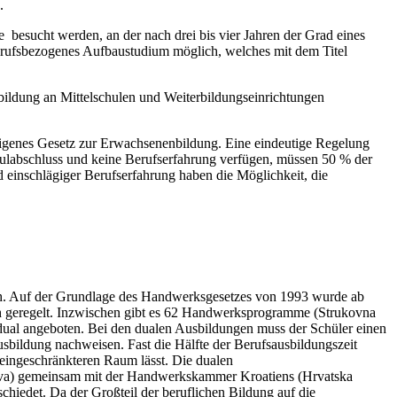
.
besucht werden, an der nach drei bis vier Jahren der Grad eines
berufsbezogenes Aufbaustudium möglich, welches mit dem Titel
sbildung an Mittelschulen und Weiterbildungseinrichtungen
n eigenes Gesetz zur Erwachsenenbildung. Eine eindeutige Regelung
hulabschluss und keine Berufserfahrung verfügen, müssen 50 % der
 einschlägiger Berufserfahrung haben die Möglichkeit, die
sch. Auf der Grundlage des Handwerksgesetzes von 1993 wurde ab
h geregelt. Inzwischen gibt es 62 Handwerksprogramme (Strukovna
 dual angeboten. Bei den dualen Ausbildungen muss der Schüler einen
sbildung nachweisen. Fast die Hälfte der Berufsausbildungszeit
 eingeschränkteren Raum lässt. Die dualen
štva) gemeinsam mit der Handwerkskammer Kroatiens (Hrvatska
chiedet. Da der Großteil der beruflichen Bildung auf die