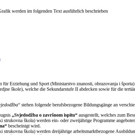
B
 für Erziehung und Sport (Ministarstvo znanosti, obrazovanja i športa
edjne škole), welche die Sekundarstufe II abdecken sowie für die tertiär
vjedodžba
“ stehen folgende berufsbezogene Bildungsgänge an verschie
eugnis
„Svjedodžba o završnom ispitu“
ausgestellt, welches zum Besu
ski strukovna škola) werden ein- oder zweijährige Programme angeboten,
ema“
bescheinigt wird.
ki strukovna škola) werden dreijährige arbeitsmarktbezogene Ausbildun