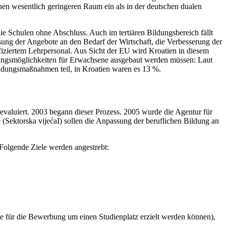
inen wesentlich geringeren Raum ein als in der deutschen dualen
die Schulen ohne Abschluss. Auch im tertiären Bildungsbereich fällt
sung der Angebote an den Bedarf der Wirtschaft, die Verbesserung der
fiziertem Lehrpersonal. Aus Sicht der EU wird Kroatien in diesem
dungsmöglichkeiten für Erwachsene ausgebaut werden müssen: Laut
ldungsmaßnahmen teil, in Kroatien waren es 13 %.
evaluiert. 2003 begann dieser Prozess. 2005 wurde die Agentur für
 (Sektorska vijećaI) sollen die Anpassung der beruflichen Bildung an
Folgende Ziele werden angestrebt:
te für die Bewerbung um einen Studienplatz erzielt werden können),