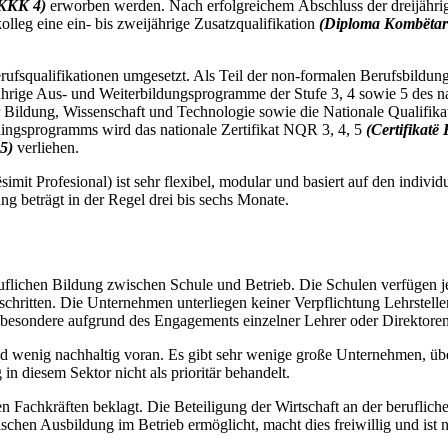
 KKK 4)
erworben werden. Nach erfolgreichem Abschluss der dreijähri
olleg eine ein- bis zweijährige Zusatzqualifikation
(Diploma Kombëtar
alifikationen umgesetzt. Als Teil der non-formalen Berufsbildung bi
ijährige Aus- und Weiterbildungsprogramme der Stufe 3, 4 sowie 5 des 
 Bildung, Wissenschaft und Technologie sowie die Nationale Qualifika
ningsprogramms wird das nationale Zertifikat NQR 3, 4, 5
(Certifikatë
5)
verliehen.
simit Profesional
) ist sehr flexibel, modular und basiert auf den indivi
dung
beträgt in der Regel drei bis sechs Monate.
ruflichen Bildung zwischen Schule und Betrieb. Die Schulen verfügen 
chritten. Die Unternehmen unterliegen keiner Verpflichtung Lehrstelle
 insbesondere aufgrund des Engagements einzelner Lehrer oder Direktore
d wenig nachhaltig voran. Es gibt sehr wenige große Unternehmen, über
 diesem Sektor nicht als prioritär behandelt.
n Fachkräften beklagt. Die Beteiligung der Wirtschaft an der beruflich
chen Ausbildung im Betrieb ermöglicht, macht dies freiwillig und ist ni