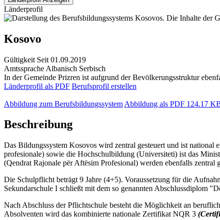
Länderprofil
Kosovo
Gültigkeit
Seit 01.09.2019
Amtssprache
Albanisch
Serbisch
In der Gemeinde Prizren ist aufgrund der Bevölkerungsstruktur ebenfa
Länderprofil als PDF
Berufsprofil erstellen
Abbildung zum Berufsbildungssystem
Abbildung als PDF
124.17 K
Beschreibung
Das Bildungssystem Kosovos wird zentral gesteuert und ist national 
profesionale) sowie die Hochschulbildung (Universiteti) ist das Mini
(Qendrat Rajonale për Aftësim Profesional) werden ebenfalls zentral ge
Die Schulpflicht beträgt 9 Jahre (4+5). Voraussetzung für die Aufnah
Sekundarschule I schließt mit dem so genannten Abschlussdiplom "Dëf
Nach Abschluss der Pflichtschule besteht die Möglichkeit an berufli
Absolventen wird das kombinierte nationale Zertifikat NQR 3
(Certi