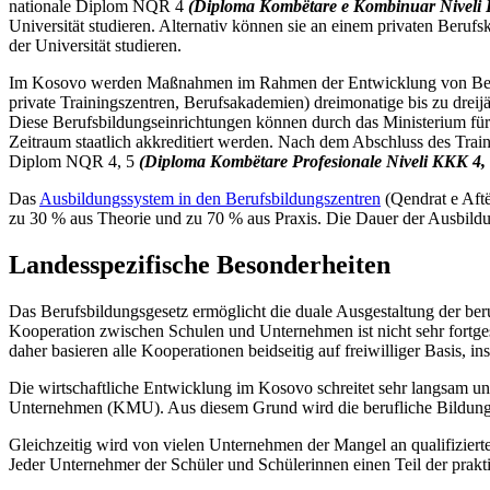
nationale Diplom NQR 4
(Diploma Kombëtare e Kombinuar Niveli
Universität studieren. Alternativ können sie an einem privaten Berufsk
der Universität studieren.
Im Kosovo werden Maßnahmen im Rahmen der Entwicklung von Berufsqu
private Trainingszentren, Berufsakademien) dreimonatige bis zu dre
Diese Berufsbildungseinrichtungen können durch das Ministerium für
Zeitraum staatlich akkreditiert werden. Nach dem Abschluss des Trai
Diplom NQR 4, 5
(Diploma Kombëtare Profesionale Niveli KKK 4, 
Das
Ausbildungssystem in den Berufsbildungszentren
(Qendrat e Aftë
zu 30 % aus Theorie und zu 70 % aus Praxis. Die Dauer der Ausbil
Landesspezifische Besonderheiten
Das Berufsbildungsgesetz ermöglicht die duale Ausgestaltung der be
Kooperation zwischen Schulen und Unternehmen ist nicht sehr fortges
daher basieren alle Kooperationen beidseitig auf freiwilliger Basis,
Die wirtschaftliche Entwicklung im Kosovo schreitet sehr langsam un
Unternehmen (KMU). Aus diesem Grund wird die berufliche Bildung in
Gleichzeitig wird von vielen Unternehmen der Mangel an qualifizierte
Jeder Unternehmer der Schüler und Schülerinnen einen Teil der praktis