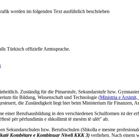
lls Türkisch offizielle Amtssprache.
B
einheitlich. Zuständig für die Pimarstufe, Sekundarstufe bzw. Gymnasi
sterium für Bildung, Wissenschaft und Technologie (
Ministria e Arsimit
steuert, die Zuständigkeit liegt hier beim Ministerium für Finanzen, Ar
me einer Berufsausbildung in den verschiedenen Schulformen ist der erf
tesë për përfundimin e shkollimit të mesëm të ulët" ab.
chen Sekundarschulen bzw. Berufsschulen (Shkolla e mesme profesional
fikatë Kombëtare e Kombinuar Niveli KKK 3)
verliehen. Nach einem w