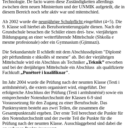
Technologie. De facto waren diese Zuständigkeiten allerdings
zwischen dem neuen Ministerium und der UNMIK aufgeteilt, die in
diesem Bereich noch sehr aktiv war und mitentschied.
Ab 2002 wurde die
neunjährige Schulpflicht
eingeführt (4+5). Die
9. Klasse soll hierbei als Berufsorientierungsjahr dienen. Nach der
Grundschule besuchen die Schüler einen drei- bzw. vierjährigen
Bildungsgang an einer weiterführende Mittelschule (Shkolla e
mesme profesionale) oder ein Gymnasium (Gjimnazi).
Die Sekundarstufe II schließt mit dem Abschlussdiplom "Diplomë
për përfundimin e shkollës së mesme"
ab. Bei der vierjährigen
Mittelschule wird ein Abschluss als Techniker
„Teknik”
erworben
und bei der dreijährigen Mittelschule ein Abschluss als qualifizierte
Fachkraft
„Punëtorë i kualifikuar"
.
Im Jahr 2004 wurde die Prüfung nach der neunten Klasse (Testi i
arritshmërisë), die extern organisiert wird, eingeführt. Der
erfolgreiche Abschluss der Prüfung (Testi i arritshmërisë) sowie ein
entsprechender Notendurchschnitt der Klassen 6-9 sind
Voraussetzung für den Zugang zu einer Berufsschule.
Das
Punktesystem besteht aus zwei Teilen, die zusammen die
Gesamtpunktezahl ergeben. Der erste Teil berechnet die Punkte für
den Notendurchschnitt und der zweite Teil die Punkte für die
Prüfung nach der neunten Klasse. Ausschlaggebend sind dabei die