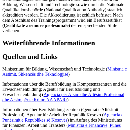
Bildung, Wissenschaft und Technologie sowie durch die Nationale
Qualifikationsbehörde (National Qualification Authority) staatlich
akkreditiert werden. Die Akkreditierung ist zeitlich befristet. Nach
dem Abschluss des Trainingsprogramms wird ein Berufszertifikat
(Çertifikatë arsimore profesionale)
der entsprechenden Stufe
verliehen.
Weiterführende Informationen
Quellen und Links
Ministerium für Bildung, Wissenschaft und Technologie (
Ministria e
Arsimit, Shkencës dhe Teknologjisë
)
Informationen über die Berufsbildung in Kompetenzzentren und die
Erwachsenenbildung: Agentur für Berufsbildung und
Erwachsenenbildung (
Agjencia për Arsim dhe Aftësim Profesional
dhe Arsim për të Rritur, AAAPARr
).
Informationen über Berufsbildungszentren (Qendrat e Aftësimit
Profesional): Agentur für Arbeit der Republik Kosovo (
Agjencia e
Punësimit e Republikës së Kosovës
) im Auftrag des Ministeriums
für Finanzen, Arbeit und Transfers (
Ministria e Financave, Punës