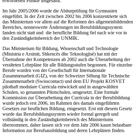
erworbenen Punkte insgesamt.
Im Jahr 2005/2006 wurde die Abiturprüfung für Gymnasien
eingeführt. In der Zeit zwischen 2002 bis 2006 konzentrierte sich
das Ministerium vor allem auf die Reformen des allgemeinbildenden
Bereiches, nenneswerte Änderungen im Berufsbildungssystem
fanden nicht statt und die berufliche Bildung fiel nach wie vor in
den Zuständigkeitsbereich der UNMIK.
Das Ministerium für Bildung, Wissenschaft und Technologie
(Ministria e Arsimit, Shkencës dhe Teknologjisë) hat mit der
Übernahme der Kompetenzen ab 2002 auch die Überarbeitung der
veralteten Lehrpläne für alle Bildungsstufen begonnen. Für einzelne
Berufe wurden von der Gesellschaft für Internationale
Zusammenarbeit (GIZ), von der Schweizer Stftung für Technische
Zusammenarbeit (Swisscontact) und dem EU Projekt KOSVET
pilothaft modulare Curricula entwickelt und in ausgewählten
Schulen, so genannten Pilotschulen, umgesetzt. Eine formale
Kommission zur Überarbeitung der Curricula in der Berufsbildung
wurde jedoch erst 2006, im Rahmen des damals eingeführten
Gesetzes zur beuflichen Bildung, eingesetzt. Erst mit diesem Gesetz
wurde das Berufsbildungssystem wieder formal geregelt und
vollständig in den Zuständigkeitsbereich des Ministeriums
übernommen, daher lassen sich vor dem Jahr 2006 kaum belastbare
Information zur Berufsausbildung und deren Lehrplänen finden.