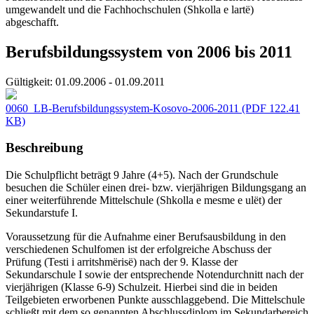
umgewandelt und die Fachhochschulen (Shkolla e lartë)
abgeschafft.
Berufsbildungssystem von 2006 bis 2011
Gültigkeit:
01.09.2006 - 01.09.2011
0060_LB-Berufsbildungssystem-Kosovo-2006-2011
(PDF 122.41
KB)
Beschreibung
Die Schulpflicht beträgt 9 Jahre (4+5). Nach der Grundschule
besuchen die Schüler einen drei- bzw. vierjährigen Bildungsgang an
einer weiterführende Mittelschule (Shkolla e mesme e ulët) der
Sekundarstufe I.
Voraussetzung für die Aufnahme einer Berufsausbildung in den
verschiedenen Schulfomen ist der erfolgreiche Abschuss der
Prüfung (Testi i arritshmërisë) nach der 9. Klasse der
Sekundarschule I sowie der entsprechende Notendurchnitt nach der
vierjährigen (Klasse 6-9) Schulzeit. Hierbei sind die in beiden
Teilgebieten erworbenen Punkte ausschlaggebend. Die Mittelschule
schließt mit dem so genannten Abschlussdiplom im Sekundarbereich