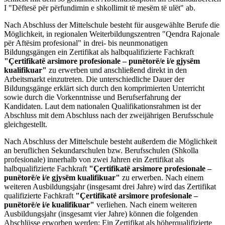
I "Dëftesë për përfundimin e shkollimit të mesëm të ulët" ab.
Nach Abschluss der Mittelschule besteht für ausgewählte Berufe die
Möglichkeit, in regionalen Weiterbildungszentren "Qendra Rajonale
për Aftësim profesional" in drei- bis neunmonatigen
Bildungsgängen ein Zertifikat als halbqualifizierte Fachkraft
"Çertifikatë arsimore profesionale – punëtorë/e i/e gjysëm
kualifikuar"
zu
erwerben und anschließend direkt in den
Arbeitsmarkt einzutreten. Die unterschiedliche Dauer der
Bildungsgänge erklärt sich durch den komprimierten Unterricht
sowie durch die Vorkenntnisse und Berufserfahrung der
Kandidaten. Laut dem nationalen Qualifikationsrahmen ist der
Abschluss mit dem Abschluss nach der zweijährigen Berufsschule
gleichgestellt.
Nach Abschluss der Mittelschule besteht außerdem die Möglichkeit
an beruflichen Sekundarschulen bzw. Berufsschulen (Shkolla
profesionale) innerhalb von zwei Jahren ein Zertifikat als
halbqualifizierte Fachkraft
"Çertifikatë arsimore profesionale –
punëtorë/e i/e gjysëm kualifikuar"
zu
erwerben. Nach einem
weiteren Ausbildungsjahr (insgesamt drei Jahre) wird das Zertifikat
qualifizierte Fachkraft
"Çertifikatë arsimore profesionale –
punëtorë/e i/e kualifikuar"
verliehen. Nach einem weiteren
Ausbildungsjahr (insgesamt vier Jahre) können die folgenden
Abschlüsse erworben werden: Ein Zertifikat als höherqualifizierte