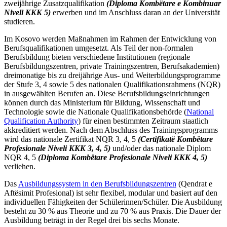
zweijährige Zusatzqualifikation
(Diploma Kombëtare e Kombinuar
Niveli KKK 5)
erwerben und im Anschluss daran an der Universität
studieren.
Im Kosovo werden Maßnahmen im Rahmen der Entwicklung von
Berufsqualifikationen umgesetzt. Als Teil der non-formalen
Berufsbildung bieten verschiedene Institutionen (regionale
Berufsbildungszentren, private Trainingszentren, Berufsakademien)
dreimonatige bis zu dreijährige Aus- und Weiterbildungsprogramme
der Stufe 3, 4 sowie 5 des nationalen Qualifikationsrahmens (NQR)
in ausgewählten Berufen an. Diese Berufsbildungseinrichtungen
können durch das Ministerium für Bildung, Wissenschaft und
Technologie sowie die Nationale Qualifikationsbehörde (
National
Qualification Authority
) für einen bestimmten Zeitraum staatlich
akkreditiert werden. Nach dem Abschluss des Trainingsprogramms
wird das nationale Zertifikat NQR 3, 4, 5
(Certifikatë Kombëtare
Profesionale Niveli KKK 3, 4, 5)
und/oder das nationale Diplom
NQR 4, 5
(Diploma Kombëtare Profesionale Niveli KKK 4, 5)
verliehen.
Das
Ausbildungssystem in den Berufsbildungszentren
(Qendrat e
Aftësimit Profesional
) ist sehr flexibel, modular und basiert auf den
individuellen Fähigkeiten der Schülerinnen/Schüler.
Die Ausbildung
besteht zu 30 % aus Theorie und zu 70 % aus Praxis. Die Dauer der
Ausbildung
beträgt in der Regel drei bis sechs Monate.