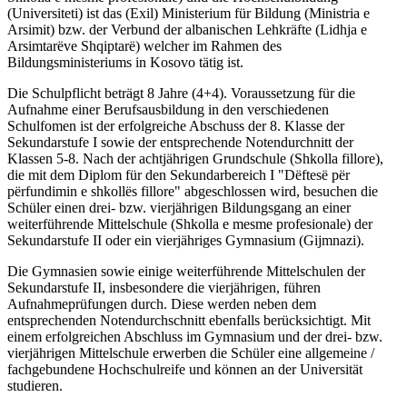
(Universiteti) ist das (Exil) Ministerium für Bildung (Ministria e
Arsimit) bzw. der Verbund der albanischen Lehkräfte (Lidhja e
Arsimtarëve Shqiptarë) welcher im Rahmen des
Bildungsministeriums in Kosovo tätig ist.
Die Schulpflicht beträgt 8 Jahre (4+4). Voraussetzung für die
Aufnahme einer Berufsausbildung in den verschiedenen
Schulfomen ist der erfolgreiche Abschuss der 8. Klasse der
Sekundarstufe I sowie der entsprechende Notendurchnitt der
Klassen 5-8. Nach der achtjährigen Grundschule (Shkolla fillore),
die mit dem Diplom für den Sekundarbereich I "Dëftesë për
përfundimin e shkollës fillore" abgeschlossen wird, besuchen die
Schüler einen drei- bzw. vierjährigen Bildungsgang an einer
weiterführende Mittelschule (Shkolla e mesme profesionale) der
Sekundarstufe II oder ein vierjähriges Gymnasium (Gijmnazi).
Die Gymnasien sowie einige weiterführende Mittelschulen der
Sekundarstufe II, insbesondere die vierjährigen, führen
Aufnahmeprüfungen durch. Diese werden neben dem
entsprechenden Notendurchschnitt ebenfalls berücksichtigt. Mit
einem erfolgreichen Abschluss im Gymnasium und der drei- bzw.
vierjährigen Mittelschule erwerben die Schüler eine allgemeine /
fachgebundene Hochschulreife und können an der Universität
studieren.