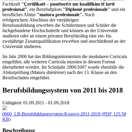
Fachkraft
"Çertifikatë – punëtorë/e me kualifikim të lartë
profesional"
, ein Berufsdiplom
"Diplomë profesionale"
und ein
berufliches Abitur
"matura profesionale".
Nach
erfolgreichem Abschluss der vierjährigen
Berufsausbildung erwerben die Schülerinnen und Schüler die
fachgebundene Hochschulreife und können an der Universität
studieren oder an einem privaten Berufskolleg eine ein- bis
zweijährige Zusatzqualifikation erwerben und anschließend an der
Universität studieren.
Im Jahr 2006 hat das Bildungsministerium die modularen Curricula
eingeführt, alle weiteren Curricula mussten in diesem Format
überarbeitet werden. Im Schuljahr 2006/2007 wurde ebenfalls die
Abiturprüfung (Matura shtetërore) nach der 13. Klasse an den
Berufsschulen eingeführt.
Berufsbildungssystem von 2011 bis 2018
Gültigkeit:
01.09.2011 - 01.09.2018
0060_LB-Berufsbildungssystem-Kosovo-2011-2018
(PDF 125.58
KB)
Beschreibung