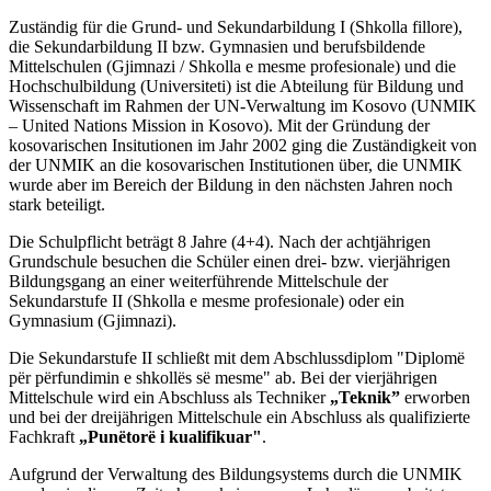
Zuständig für die Grund- und Sekundarbildung I (Shkolla fillore),
die Sekundarbildung II bzw. Gymnasien und berufsbildende
Mittelschulen (Gjimnazi / Shkolla e mesme profesionale) und die
Hochschulbildung (Universiteti) ist die Abteilung für Bildung und
Wissenschaft im Rahmen der UN-Verwaltung im Kosovo (UNMIK
– United Nations Mission in Kosovo). Mit der Gründung der
kosovarischen Insitutionen im Jahr 2002 ging die Zuständigkeit von
der UNMIK an die kosovarischen Institutionen über, die UNMIK
wurde aber im Bereich der Bildung in den nächsten Jahren noch
stark beteiligt.
Die Schulpflicht beträgt 8 Jahre (4+4). Nach der achtjährigen
Grundschule besuchen die Schüler einen drei- bzw. vierjährigen
Bildungsgang an einer weiterführende Mittelschule der
Sekundarstufe II (Shkolla e mesme profesionale) oder ein
Gymnasium (Gjimnazi).
Die Sekundarstufe II schließt mit dem Abschlussdiplom "Diplomë
për përfundimin e shkollës së mesme"
ab. Bei der vierjährigen
Mittelschule wird ein Abschluss als Techniker
„Teknik”
erworben
und bei der dreijährigen Mittelschule ein Abschluss als qualifizierte
Fachkraft
„Punëtorë i kualifikuar"
.
Aufgrund der Verwaltung des Bildungsystems durch die UNMIK