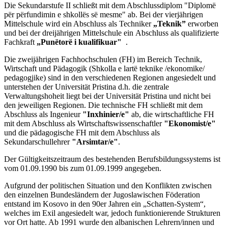
Die Sekundarstufe II schließt mit dem Abschlussdiplom
"Diplomë
për përfundimin e shkollës së mesme"
ab. Bei der vierjährigen
Mittelschule wird ein Abschluss als Techniker
„Teknik”
erworben
und bei der dreijährigen Mittelschule ein Abschluss als qualifizierte
Fachkraft
„Punëtorë i kualifikuar"
.
Die zweijährigen Fachhochschulen (FH) im Bereich Technik,
Wirtschaft und Pädagogik (Shkolla e lartë teknike /ekonomike/
pedagogjike) sind in den verschiedenen Regionen angesiedelt und
unterstehen der Universität Pristina d.h. die zentrale
Verwaltungshoheit liegt bei der Universität Pristina und nicht bei
den jeweiligen Regionen. Die technische FH schließt mit dem
Abschluss als Ingenieur
"Inxhinier/e"
ab, die wirtschaftliche FH
mit dem Abschluss als Wirtschaftswissenschaftler
"Ekonomist/e"
und die pädagogische FH mit dem Abschluss als
Sekundarschullehrer
"Arsimtar/e"
.
Der Gültigkeitszeitraum des bestehenden Berufsbildungssystems ist
vom 01.09.1990 bis zum 01.09.1999 angegeben.
Aufgrund der politischen Situation und den Konflikten zwischen
den einzelnen Bundesländern der Jugoslawischen Föderation
entstand im Kosovo in den 90er Jahren ein „Schatten-System“,
welches im Exil angesiedelt war, jedoch funktionierende Strukturen
vor Ort hatte. Ab 1991 wurde den albanischen Lehrern/innen und