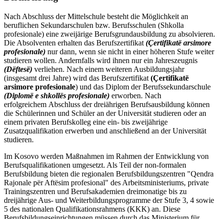
Nach Abschluss der Mittelschule besteht die Möglichkeit an
beruflichen Sekundarschulen bzw. Berufsschulen (Shkolla
profesionale) eine zweijärige Berufsgrundausbildung zu absolvieren.
Die Absolventen erhalten das Berufszertifikat
(Çertifikatë arsimore
profesionale)
nur dann, wenn sie nicht in einer höheren Stufe weiter
studieren wollen. Andernfalls wird ihnen nur ein Jahreszeugnis
(Dëftesë)
verliehen. Nach einem weiteren Ausbildungsjahr
(insgesamt drei Jahre) wird das Berufszertifikat
(Çertifikatë
arsimore profesionale
) und das Diplom der Berufssekundarschule
(Diplomë e shkollës profesionale)
erworben. Nach
erfolgreichem Abschluss der dreiährigen Berufsausbildung können
die Schülerinnen und Schüler an der Universität studieren oder an
einem privaten Berufskolleg eine ein- bis zweijährige
Zusatzqualifikation erwerben und anschließend an der Universität
studieren.
Im Kosovo werden Maßnahmen im Rahmen der Entwicklung von
Berufsqualifikationen umgesetzt. Als Teil der non-formalen
Berufsbildung bieten die regionalen Berufsbildungszentren "Qendra
Rajonale për Aftësim profesional" des Arbeitsministeriums, private
Trainingszentren und Berufsakademien dreimonatige bis zu
dreijährige Aus- und Weiterbildungsprogramme der Stufe 3, 4 sowie
5 des nationalen Qualifikationsrahmens (KKK) an. Diese
Berufsbildungseinrichtungen müssen durch das Ministerium für