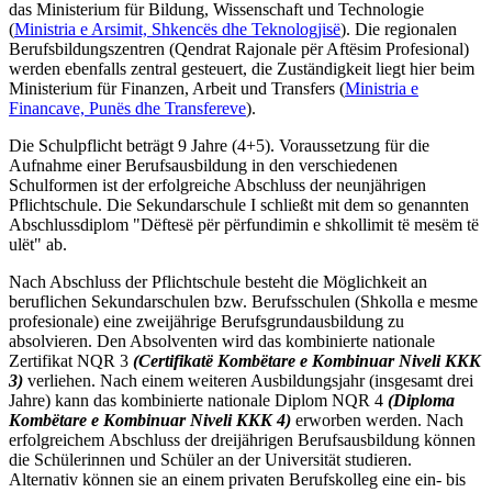
das Ministerium für Bildung, Wissenschaft und Technologie
(
Ministria e Arsimit, Shkencës dhe Teknologjisë
). Die regionalen
Berufsbildungszentren (Qendrat Rajonale për Aftësim Profesional)
werden ebenfalls zentral gesteuert, die Zuständigkeit liegt hier beim
Ministerium für Finanzen, Arbeit und Transfers (
Ministria e
Financave, Punës dhe Transfereve
).
Die Schulpflicht beträgt 9 Jahre (4+5). Voraussetzung für die
Aufnahme einer Berufsausbildung in den verschiedenen
Schulformen ist der erfolgreiche Abschluss der neunjährigen
Pflichtschule. Die Sekundarschule I schließt mit dem so genannten
Abschlussdiplom "Dëftesë për përfundimin e shkollimit të mesëm të
ulët" ab.
Nach Abschluss der Pflichtschule besteht die Möglichkeit an
beruflichen Sekundarschulen bzw. Berufsschulen (Shkolla e mesme
profesionale) eine zweijährige Berufsgrundausbildung zu
absolvieren. Den Absolventen wird das kombinierte nationale
Zertifikat NQR 3
(Certifikatë Kombëtare e Kombinuar Niveli KKK
3)
verliehen. Nach einem weiteren Ausbildungsjahr (insgesamt drei
Jahre) kann das kombinierte nationale Diplom NQR 4
(Diploma
Kombëtare e Kombinuar Niveli KKK 4)
erworben werden. Nach
erfolgreichem Abschluss der dreijährigen Berufsausbildung können
die Schülerinnen und Schüler an der Universität studieren.
Alternativ können sie an einem privaten Berufskolleg eine ein- bis