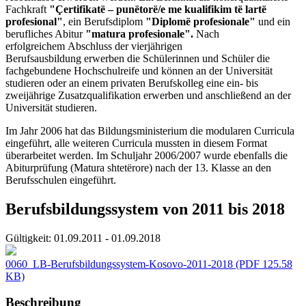
Fachkraft
"Çertifikatë – punëtorë/e me kualifikim të lartë
profesional"
, ein Berufsdiplom
"Diplomë profesionale"
und ein
berufliches Abitur
"matura profesionale".
Nach
erfolgreichem Abschluss der vierjährigen
Berufsausbildung erwerben die Schülerinnen und Schüler die
fachgebundene Hochschulreife und können an der Universität
studieren oder an einem privaten Berufskolleg eine ein- bis
zweijährige Zusatzqualifikation erwerben und anschließend an der
Universität studieren.
Im Jahr 2006 hat das Bildungsministerium die modularen Curricula
eingeführt, alle weiteren Curricula mussten in diesem Format
überarbeitet werden. Im Schuljahr 2006/2007 wurde ebenfalls die
Abiturprüfung (Matura shtetërore) nach der 13. Klasse an den
Berufsschulen eingeführt.
Berufsbildungssystem von 2011 bis 2018
Gültigkeit:
01.09.2011 - 01.09.2018
0060_LB-Berufsbildungssystem-Kosovo-2011-2018
(PDF 125.58
KB)
Beschreibung