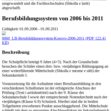
umgewandelt und die Fachhochschulen (Shkolla e lartë)
abgeschafft.
Berufsbildungssystem von 2006 bis 2011
Gültigkeit:
01.09.2006 - 01.09.2011
0060_LB-Berufsbildungssystem-Kosovo-2006-2011
(PDF 122.41
KB)
Beschreibung
Die Schulpflicht beträgt 9 Jahre (4+5). Nach der Grundschule
besuchen die Schüler einen drei- bzw. vierjährigen Bildungsgang an
einer weiterführende Mittelschule (Shkolla e mesme e ulët) der
Sekundarstufe I.
Voraussetzung für die Aufnahme einer Berufsausbildung in den
verschiedenen Schulfomen ist der erfolgreiche Abschuss der
Prüfung (Testi i arritshmërisë) nach der 9. Klasse der
Sekundarschule I sowie der entsprechende Notendurchnitt nach der
vierjährigen (Klasse 6-9) Schulzeit. Hierbei sind die in beiden
Teilgebieten erworbenen Punkte ausschlaggebend. Die Mittelschule
schließt mit dem so genannten Abschlussdiplom im Sekundarbereich