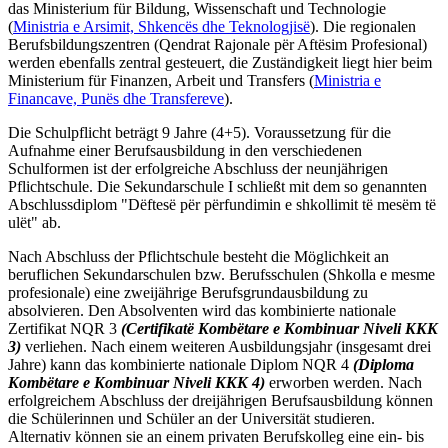
das Ministerium für Bildung, Wissenschaft und Technologie
(
Ministria e Arsimit, Shkencës dhe Teknologjisë
). Die regionalen
Berufsbildungszentren (Qendrat Rajonale për Aftësim Profesional)
werden ebenfalls zentral gesteuert, die Zuständigkeit liegt hier beim
Ministerium für Finanzen, Arbeit und Transfers (
Ministria e
Financave, Punës dhe Transfereve
).
Die Schulpflicht beträgt 9 Jahre (4+5). Voraussetzung für die
Aufnahme einer Berufsausbildung in den verschiedenen
Schulformen ist der erfolgreiche Abschluss der neunjährigen
Pflichtschule. Die Sekundarschule I schließt mit dem so genannten
Abschlussdiplom "Dëftesë për përfundimin e shkollimit të mesëm të
ulët" ab.
Nach Abschluss der Pflichtschule besteht die Möglichkeit an
beruflichen Sekundarschulen bzw. Berufsschulen (Shkolla e mesme
profesionale) eine zweijährige Berufsgrundausbildung zu
absolvieren. Den Absolventen wird das kombinierte nationale
Zertifikat NQR 3
(Certifikatë Kombëtare e Kombinuar Niveli KKK
3)
verliehen. Nach einem weiteren Ausbildungsjahr (insgesamt drei
Jahre) kann das kombinierte nationale Diplom NQR 4
(Diploma
Kombëtare e Kombinuar Niveli KKK 4)
erworben werden. Nach
erfolgreichem Abschluss der dreijährigen Berufsausbildung können
die Schülerinnen und Schüler an der Universität studieren.
Alternativ können sie an einem privaten Berufskolleg eine ein- bis