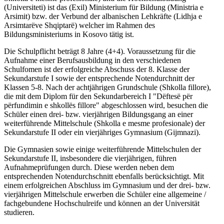
(Universiteti) ist das (Exil) Ministerium für Bildung (Ministria e
Arsimit) bzw. der Verbund der albanischen Lehkräfte (Lidhja e
Arsimtarëve Shqiptarë) welcher im Rahmen des
Bildungsministeriums in Kosovo tätig ist.
Die Schulpflicht beträgt 8 Jahre (4+4). Voraussetzung für die
Aufnahme einer Berufsausbildung in den verschiedenen
Schulfomen ist der erfolgreiche Abschuss der 8. Klasse der
Sekundarstufe I sowie der entsprechende Notendurchnitt der
Klassen 5-8. Nach der achtjährigen Grundschule (Shkolla fillore),
die mit dem Diplom für den Sekundarbereich I "Dëftesë për
përfundimin e shkollës fillore" abgeschlossen wird, besuchen die
Schüler einen drei- bzw. vierjährigen Bildungsgang an einer
weiterführende Mittelschule (Shkolla e mesme profesionale) der
Sekundarstufe II oder ein vierjähriges Gymnasium (Gijmnazi).
Die Gymnasien sowie einige weiterführende Mittelschulen der
Sekundarstufe II, insbesondere die vierjährigen, führen
Aufnahmeprüfungen durch. Diese werden neben dem
entsprechenden Notendurchschnitt ebenfalls berücksichtigt. Mit
einem erfolgreichen Abschluss im Gymnasium und der drei- bzw.
vierjährigen Mittelschule erwerben die Schüler eine allgemeine /
fachgebundene Hochschulreife und können an der Universität
studieren.