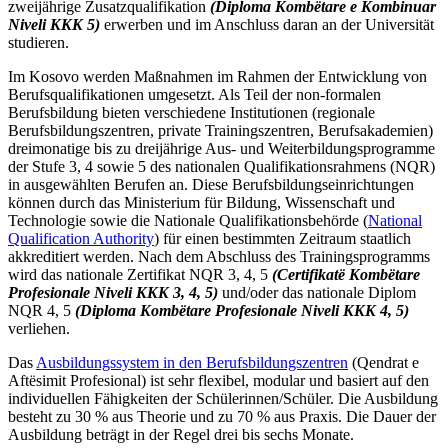
zweijährige Zusatzqualifikation
(Diploma Kombëtare e Kombinuar
Niveli KKK 5)
erwerben und im Anschluss daran an der Universität
studieren.
Im Kosovo werden Maßnahmen im Rahmen der Entwicklung von
Berufsqualifikationen umgesetzt. Als Teil der non-formalen
Berufsbildung bieten verschiedene Institutionen (regionale
Berufsbildungszentren, private Trainingszentren, Berufsakademien)
dreimonatige bis zu dreijährige Aus- und Weiterbildungsprogramme
der Stufe 3, 4 sowie 5 des nationalen Qualifikationsrahmens (NQR)
in ausgewählten Berufen an. Diese Berufsbildungseinrichtungen
können durch das Ministerium für Bildung, Wissenschaft und
Technologie sowie die Nationale Qualifikationsbehörde (
National
Qualification Authority
) für einen bestimmten Zeitraum staatlich
akkreditiert werden. Nach dem Abschluss des Trainingsprogramms
wird das nationale Zertifikat NQR 3, 4, 5
(Certifikatë Kombëtare
Profesionale Niveli KKK 3, 4, 5)
und/oder das nationale Diplom
NQR 4, 5
(Diploma Kombëtare Profesionale Niveli KKK 4, 5)
verliehen.
Das
Ausbildungssystem in den Berufsbildungszentren
(Qendrat e
Aftësimit Profesional
) ist sehr flexibel, modular und basiert auf den
individuellen Fähigkeiten der Schülerinnen/Schüler.
Die Ausbildung
besteht zu 30 % aus Theorie und zu 70 % aus Praxis. Die Dauer der
Ausbildung
beträgt in der Regel drei bis sechs Monate.