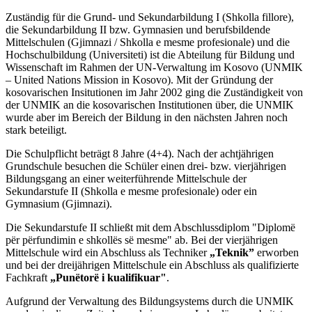
Zuständig für die Grund- und Sekundarbildung I (Shkolla fillore),
die Sekundarbildung II bzw. Gymnasien und berufsbildende
Mittelschulen (Gjimnazi / Shkolla e mesme profesionale) und die
Hochschulbildung (Universiteti) ist die Abteilung für Bildung und
Wissenschaft im Rahmen der UN-Verwaltung im Kosovo (UNMIK
– United Nations Mission in Kosovo). Mit der Gründung der
kosovarischen Insitutionen im Jahr 2002 ging die Zuständigkeit von
der UNMIK an die kosovarischen Institutionen über, die UNMIK
wurde aber im Bereich der Bildung in den nächsten Jahren noch
stark beteiligt.
Die Schulpflicht beträgt 8 Jahre (4+4). Nach der achtjährigen
Grundschule besuchen die Schüler einen drei- bzw. vierjährigen
Bildungsgang an einer weiterführende Mittelschule der
Sekundarstufe II (Shkolla e mesme profesionale) oder ein
Gymnasium (Gjimnazi).
Die Sekundarstufe II schließt mit dem Abschlussdiplom "Diplomë
për përfundimin e shkollës së mesme"
ab. Bei der vierjährigen
Mittelschule wird ein Abschluss als Techniker
„Teknik”
erworben
und bei der dreijährigen Mittelschule ein Abschluss als qualifizierte
Fachkraft
„Punëtorë i kualifikuar"
.
Aufgrund der Verwaltung des Bildungsystems durch die UNMIK