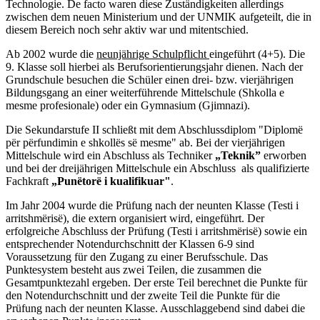
Technologie. De facto waren diese Zuständigkeiten allerdings
zwischen dem neuen Ministerium und der UNMIK aufgeteilt, die in
diesem Bereich noch sehr aktiv war und mitentschied.
Ab 2002 wurde die
neunjährige Schulpflicht
eingeführt (4+5). Die
9. Klasse soll hierbei als Berufsorientierungsjahr dienen. Nach der
Grundschule besuchen die Schüler einen drei- bzw. vierjährigen
Bildungsgang an einer weiterführende Mittelschule (Shkolla e
mesme profesionale) oder ein Gymnasium (Gjimnazi).
Die Sekundarstufe II schließt mit dem Abschlussdiplom "Diplomë
për përfundimin e shkollës së mesme"
ab. Bei der vierjährigen
Mittelschule wird ein Abschluss als Techniker
„Teknik”
erworben
und bei der dreijährigen Mittelschule ein Abschluss als qualifizierte
Fachkraft
„Punëtorë i kualifikuar"
.
Im Jahr 2004 wurde die Prüfung nach der neunten Klasse (Testi i
arritshmërisë), die extern organisiert wird, eingeführt. Der
erfolgreiche Abschluss der Prüfung (Testi i arritshmërisë) sowie ein
entsprechender Notendurchschnitt der Klassen 6-9 sind
Voraussetzung für den Zugang zu einer Berufsschule.
Das
Punktesystem besteht aus zwei Teilen, die zusammen die
Gesamtpunktezahl ergeben. Der erste Teil berechnet die Punkte für
den Notendurchschnitt und der zweite Teil die Punkte für die
Prüfung nach der neunten Klasse. Ausschlaggebend sind dabei die