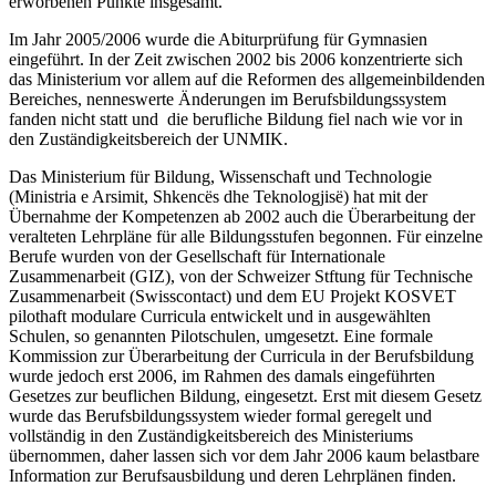
erworbenen Punkte insgesamt.
Im Jahr 2005/2006 wurde die Abiturprüfung für Gymnasien
eingeführt. In der Zeit zwischen 2002 bis 2006 konzentrierte sich
das Ministerium vor allem auf die Reformen des allgemeinbildenden
Bereiches, nenneswerte Änderungen im Berufsbildungssystem
fanden nicht statt und die berufliche Bildung fiel nach wie vor in
den Zuständigkeitsbereich der UNMIK.
Das Ministerium für Bildung, Wissenschaft und Technologie
(Ministria e Arsimit, Shkencës dhe Teknologjisë) hat mit der
Übernahme der Kompetenzen ab 2002 auch die Überarbeitung der
veralteten Lehrpläne für alle Bildungsstufen begonnen. Für einzelne
Berufe wurden von der Gesellschaft für Internationale
Zusammenarbeit (GIZ), von der Schweizer Stftung für Technische
Zusammenarbeit (Swisscontact) und dem EU Projekt KOSVET
pilothaft modulare Curricula entwickelt und in ausgewählten
Schulen, so genannten Pilotschulen, umgesetzt. Eine formale
Kommission zur Überarbeitung der Curricula in der Berufsbildung
wurde jedoch erst 2006, im Rahmen des damals eingeführten
Gesetzes zur beuflichen Bildung, eingesetzt. Erst mit diesem Gesetz
wurde das Berufsbildungssystem wieder formal geregelt und
vollständig in den Zuständigkeitsbereich des Ministeriums
übernommen, daher lassen sich vor dem Jahr 2006 kaum belastbare
Information zur Berufsausbildung und deren Lehrplänen finden.