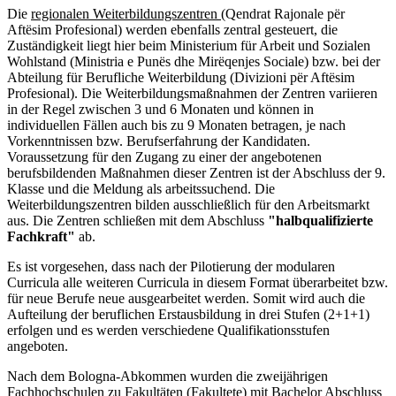
Die
regionalen Weiterbildungszentren
(Qendrat Rajonale për
Aftësim Profesional) werden ebenfalls zentral gesteuert, die
Zuständigkeit liegt hier beim Ministerium für Arbeit und Sozialen
Wohlstand (Ministria e Punës dhe Mirëqenjes Sociale) bzw. bei der
Abteilung für Berufliche Weiterbildung (Divizioni për Aftësim
Profesional). Die Weiterbildungsmaßnahmen der Zentren variieren
in der Regel zwischen 3 und 6 Monaten und können in
individuellen Fällen auch bis zu 9 Monaten betragen, je nach
Vorkenntnissen bzw. Berufserfahrung der Kandidaten.
Voraussetzung für den Zugang zu einer der angebotenen
berufsbildenden Maßnahmen dieser Zentren ist der Abschluss der 9.
Klasse und die Meldung als arbeitssuchend. Die
Weiterbildungszentren bilden ausschließlich für den Arbeitsmarkt
aus. Die Zentren schließen mit dem Abschluss
"halbqualifizierte
Fachkraft"
ab.
Es ist vorgesehen, dass nach der Pilotierung der modularen
Curricula alle weiteren Curricula in diesem Format überarbeitet bzw.
für neue Berufe neue ausgearbeitet werden. Somit wird auch die
Aufteilung der beruflichen Erstausbildung in drei Stufen (2+1+1)
erfolgen und es werden verschiedene Qualifikationsstufen
angeboten.
Nach dem Bologna-Abkommen wurden die zweijährigen
Fachhochschulen zu Fakultäten (Fakultete) mit Bachelor Abschluss