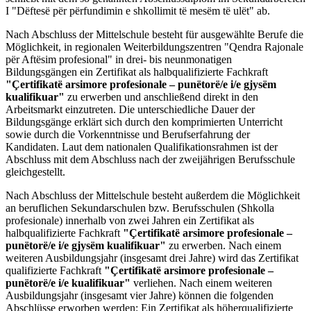
I "Dëftesë për përfundimin e shkollimit të mesëm të ulët" ab.
Nach Abschluss der Mittelschule besteht für ausgewählte Berufe die
Möglichkeit, in regionalen Weiterbildungszentren "Qendra Rajonale
për Aftësim profesional" in drei- bis neunmonatigen
Bildungsgängen ein Zertifikat als halbqualifizierte Fachkraft
"Çertifikatë arsimore profesionale – punëtorë/e i/e gjysëm
kualifikuar"
zu
erwerben und anschließend direkt in den
Arbeitsmarkt einzutreten. Die unterschiedliche Dauer der
Bildungsgänge erklärt sich durch den komprimierten Unterricht
sowie durch die Vorkenntnisse und Berufserfahrung der
Kandidaten. Laut dem nationalen Qualifikationsrahmen ist der
Abschluss mit dem Abschluss nach der zweijährigen Berufsschule
gleichgestellt.
Nach Abschluss der Mittelschule besteht außerdem die Möglichkeit
an beruflichen Sekundarschulen bzw. Berufsschulen (Shkolla
profesionale) innerhalb von zwei Jahren ein Zertifikat als
halbqualifizierte Fachkraft
"Çertifikatë arsimore profesionale –
punëtorë/e i/e gjysëm kualifikuar"
zu
erwerben. Nach einem
weiteren Ausbildungsjahr (insgesamt drei Jahre) wird das Zertifikat
qualifizierte Fachkraft
"Çertifikatë arsimore profesionale –
punëtorë/e i/e kualifikuar"
verliehen. Nach einem weiteren
Ausbildungsjahr (insgesamt vier Jahre) können die folgenden
Abschlüsse erworben werden: Ein Zertifikat als höherqualifizierte