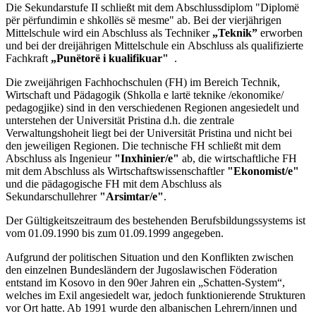
Die Sekundarstufe II schließt mit dem Abschlussdiplom
"Diplomë
për përfundimin e shkollës së mesme"
ab. Bei der vierjährigen
Mittelschule wird ein Abschluss als Techniker
„Teknik”
erworben
und bei der dreijährigen Mittelschule ein Abschluss als qualifizierte
Fachkraft
„Punëtorë i kualifikuar"
.
Die zweijährigen Fachhochschulen (FH) im Bereich Technik,
Wirtschaft und Pädagogik (Shkolla e lartë teknike /ekonomike/
pedagogjike) sind in den verschiedenen Regionen angesiedelt und
unterstehen der Universität Pristina d.h. die zentrale
Verwaltungshoheit liegt bei der Universität Pristina und nicht bei
den jeweiligen Regionen. Die technische FH schließt mit dem
Abschluss als Ingenieur
"Inxhinier/e"
ab, die wirtschaftliche FH
mit dem Abschluss als Wirtschaftswissenschaftler
"Ekonomist/e"
und die pädagogische FH mit dem Abschluss als
Sekundarschullehrer
"Arsimtar/e"
.
Der Gültigkeitszeitraum des bestehenden Berufsbildungssystems ist
vom 01.09.1990 bis zum 01.09.1999 angegeben.
Aufgrund der politischen Situation und den Konflikten zwischen
den einzelnen Bundesländern der Jugoslawischen Föderation
entstand im Kosovo in den 90er Jahren ein „Schatten-System“,
welches im Exil angesiedelt war, jedoch funktionierende Strukturen
vor Ort hatte. Ab 1991 wurde den albanischen Lehrern/innen und