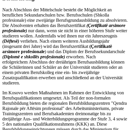
Nach Abschluss der Mittelschule besteht die Möglichkeit an
beruflichen Sekundarschulen bzw. Berufsschulen (Shkolla
profesionale) eine zweijärige Berufsgrundausbildung zu absolvieren.
Die Absolventen erhalten das Berufszertifikat
(Çertifikatë arsimore
profesionale)
nur dann, wenn sie nicht in einer höheren Stufe weiter
studieren wollen. Andernfalls wird ihnen nur ein Jahreszeugnis
(Dëftesë)
verliehen. Nach einem weiteren Ausbildungsjahr
(insgesamt drei Jahre) wird das Berufszertifikat
(Çertifikatë
arsimore profesionale
) und das Diplom der Berufssekundarschule
(Diplomë e shkollës profesionale)
erworben. Nach
erfolgreichem Abschluss der dreiährigen Berufsausbildung können
die Schülerinnen und Schüler an der Universität studieren oder an
einem privaten Berufskolleg eine ein- bis zweijährige
Zusatzqualifikation erwerben und anschließend an der Universität
studieren.
Im Kosovo werden Maßnahmen im Rahmen der Entwicklung von
Berufsqualifikationen umgesetzt. Als Teil der non-formalen
Berufsbildung bieten die regionalen Berufsbildungszentren "Qendra
Rajonale për Aftësim profesional" des Arbeitsministeriums, private
Trainingszentren und Berufsakademien dreimonatige bis zu
dreijährige Aus- und Weiterbildungsprogramme der Stufe 3, 4 sowie
5 des nationalen Qualifikationsrahmens (KKK) an. Diese
Berufsbildungseinrichtungen müssen durch das Ministerium für