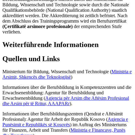
Bildung, Wissenschaft und Technologie sowie durch die Nationale
Qualifikationsbehörde (National Qualification Authority) staatlich
akkreditiert werden. Die Akkreditierung ist zeitlich befristet. Nach
dem Abschluss des Trainingsprogramms wird ein Berufszertifikat
(Çertifikatë arsimore profesionale)
der entsprechenden Stufe
verliehen.
Weiterführende Informationen
Quellen und Links
Ministerium für Bildung, Wissenschaft und Technologie (
Ministria e
Arsimit, Shkencës dhe Teknologjisë
)
Informationen über die Berufsbildung in Kompetenzzentren und die
Erwachsenenbildung: Agentur für Berufsbildung und
Erwachsenenbildung (
Agjencia për Arsim dhe Aftësim Profesional
dhe Arsim për të Rritur, AAAPARr
).
Informationen über Berufsbildungszentren (Qendrat e Aftësimit
Profesional): Agentur für Arbeit der Republik Kosovo (
Agjencia e
Punësimit e Republikës së Kosovës
) im Auftrag des Ministeriums
für Finanzen, Arbeit und Transfers (
Ministria e Financave, Punës