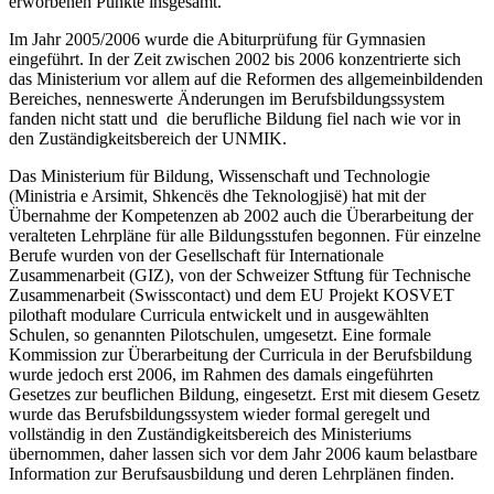
erworbenen Punkte insgesamt.
Im Jahr 2005/2006 wurde die Abiturprüfung für Gymnasien
eingeführt. In der Zeit zwischen 2002 bis 2006 konzentrierte sich
das Ministerium vor allem auf die Reformen des allgemeinbildenden
Bereiches, nenneswerte Änderungen im Berufsbildungssystem
fanden nicht statt und die berufliche Bildung fiel nach wie vor in
den Zuständigkeitsbereich der UNMIK.
Das Ministerium für Bildung, Wissenschaft und Technologie
(Ministria e Arsimit, Shkencës dhe Teknologjisë) hat mit der
Übernahme der Kompetenzen ab 2002 auch die Überarbeitung der
veralteten Lehrpläne für alle Bildungsstufen begonnen. Für einzelne
Berufe wurden von der Gesellschaft für Internationale
Zusammenarbeit (GIZ), von der Schweizer Stftung für Technische
Zusammenarbeit (Swisscontact) und dem EU Projekt KOSVET
pilothaft modulare Curricula entwickelt und in ausgewählten
Schulen, so genannten Pilotschulen, umgesetzt. Eine formale
Kommission zur Überarbeitung der Curricula in der Berufsbildung
wurde jedoch erst 2006, im Rahmen des damals eingeführten
Gesetzes zur beuflichen Bildung, eingesetzt. Erst mit diesem Gesetz
wurde das Berufsbildungssystem wieder formal geregelt und
vollständig in den Zuständigkeitsbereich des Ministeriums
übernommen, daher lassen sich vor dem Jahr 2006 kaum belastbare
Information zur Berufsausbildung und deren Lehrplänen finden.