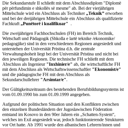
Die Sekundarstufe II schließt mit dem Abschlussdiplom
"Diplomë
për përfundimin e shkollës së mesme"
ab. Bei der vierjährigen
Mittelschule wird ein Abschluss als Techniker
„Teknik”
erworben
und bei der dreijährigen Mittelschule ein Abschluss als qualifizierte
Fachkraft
„Punëtorë i kualifikuar"
.
Die zweijährigen Fachhochschulen (FH) im Bereich Technik,
Wirtschaft und Pädagogik (Shkolla e lartë teknike /ekonomike/
pedagogjike) sind in den verschiedenen Regionen angesiedelt und
unterstehen der Universität Pristina d.h. die zentrale
Verwaltungshoheit liegt bei der Universität Pristina und nicht bei
den jeweiligen Regionen. Die technische FH schließt mit dem
Abschluss als Ingenieur
"Inxhinier/e"
ab, die wirtschaftliche FH
mit dem Abschluss als Wirtschaftswissenschaftler
"Ekonomist/e"
und die pädagogische FH mit dem Abschluss als
Sekundarschullehrer
"Arsimtar/e"
.
Der Gültigkeitszeitraum des bestehenden Berufsbildungssystems ist
vom 01.09.1990 bis zum 01.09.1999 angegeben.
Aufgrund der politischen Situation und den Konflikten zwischen
den einzelnen Bundesländern der Jugoslawischen Föderation
entstand im Kosovo in den 90er Jahren ein „Schatten-System“,
welches im Exil angesiedelt war, jedoch funktionierende Strukturen
vor Ort hatte. Ab 1991 wurde den albanischen Lehrern/innen und