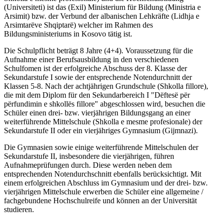
(Universiteti) ist das (Exil) Ministerium für Bildung (Ministria e
Arsimit) bzw. der Verbund der albanischen Lehkräfte (Lidhja e
Arsimtarëve Shqiptarë) welcher im Rahmen des
Bildungsministeriums in Kosovo tätig ist.
Die Schulpflicht beträgt 8 Jahre (4+4). Voraussetzung für die
Aufnahme einer Berufsausbildung in den verschiedenen
Schulfomen ist der erfolgreiche Abschuss der 8. Klasse der
Sekundarstufe I sowie der entsprechende Notendurchnitt der
Klassen 5-8. Nach der achtjährigen Grundschule (Shkolla fillore),
die mit dem Diplom für den Sekundarbereich I "Dëftesë për
përfundimin e shkollës fillore" abgeschlossen wird, besuchen die
Schüler einen drei- bzw. vierjährigen Bildungsgang an einer
weiterführende Mittelschule (Shkolla e mesme profesionale) der
Sekundarstufe II oder ein vierjähriges Gymnasium (Gijmnazi).
Die Gymnasien sowie einige weiterführende Mittelschulen der
Sekundarstufe II, insbesondere die vierjährigen, führen
Aufnahmeprüfungen durch. Diese werden neben dem
entsprechenden Notendurchschnitt ebenfalls berücksichtigt. Mit
einem erfolgreichen Abschluss im Gymnasium und der drei- bzw.
vierjährigen Mittelschule erwerben die Schüler eine allgemeine /
fachgebundene Hochschulreife und können an der Universität
studieren.