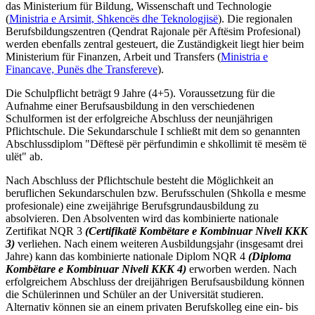
das Ministerium für Bildung, Wissenschaft und Technologie
(
Ministria e Arsimit, Shkencës dhe Teknologjisë
). Die regionalen
Berufsbildungszentren (Qendrat Rajonale për Aftësim Profesional)
werden ebenfalls zentral gesteuert, die Zuständigkeit liegt hier beim
Ministerium für Finanzen, Arbeit und Transfers (
Ministria e
Financave, Punës dhe Transfereve
).
Die Schulpflicht beträgt 9 Jahre (4+5). Voraussetzung für die
Aufnahme einer Berufsausbildung in den verschiedenen
Schulformen ist der erfolgreiche Abschluss der neunjährigen
Pflichtschule. Die Sekundarschule I schließt mit dem so genannten
Abschlussdiplom "Dëftesë për përfundimin e shkollimit të mesëm të
ulët" ab.
Nach Abschluss der Pflichtschule besteht die Möglichkeit an
beruflichen Sekundarschulen bzw. Berufsschulen (Shkolla e mesme
profesionale) eine zweijährige Berufsgrundausbildung zu
absolvieren. Den Absolventen wird das kombinierte nationale
Zertifikat NQR 3
(Certifikatë Kombëtare e Kombinuar Niveli KKK
3)
verliehen. Nach einem weiteren Ausbildungsjahr (insgesamt drei
Jahre) kann das kombinierte nationale Diplom NQR 4
(Diploma
Kombëtare e Kombinuar Niveli KKK 4)
erworben werden. Nach
erfolgreichem Abschluss der dreijährigen Berufsausbildung können
die Schülerinnen und Schüler an der Universität studieren.
Alternativ können sie an einem privaten Berufskolleg eine ein- bis