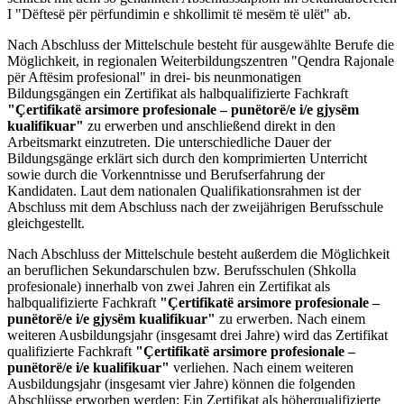
I "Dëftesë për përfundimin e shkollimit të mesëm të ulët" ab.
Nach Abschluss der Mittelschule besteht für ausgewählte Berufe die
Möglichkeit, in regionalen Weiterbildungszentren "Qendra Rajonale
për Aftësim profesional" in drei- bis neunmonatigen
Bildungsgängen ein Zertifikat als halbqualifizierte Fachkraft
"Çertifikatë arsimore profesionale – punëtorë/e i/e gjysëm
kualifikuar"
zu
erwerben und anschließend direkt in den
Arbeitsmarkt einzutreten. Die unterschiedliche Dauer der
Bildungsgänge erklärt sich durch den komprimierten Unterricht
sowie durch die Vorkenntnisse und Berufserfahrung der
Kandidaten. Laut dem nationalen Qualifikationsrahmen ist der
Abschluss mit dem Abschluss nach der zweijährigen Berufsschule
gleichgestellt.
Nach Abschluss der Mittelschule besteht außerdem die Möglichkeit
an beruflichen Sekundarschulen bzw. Berufsschulen (Shkolla
profesionale) innerhalb von zwei Jahren ein Zertifikat als
halbqualifizierte Fachkraft
"Çertifikatë arsimore profesionale –
punëtorë/e i/e gjysëm kualifikuar"
zu
erwerben. Nach einem
weiteren Ausbildungsjahr (insgesamt drei Jahre) wird das Zertifikat
qualifizierte Fachkraft
"Çertifikatë arsimore profesionale –
punëtorë/e i/e kualifikuar"
verliehen. Nach einem weiteren
Ausbildungsjahr (insgesamt vier Jahre) können die folgenden
Abschlüsse erworben werden: Ein Zertifikat als höherqualifizierte