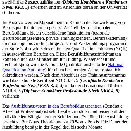
zweijährige Zusatzqualifikation
(Diploma Kombëtare e Kombinuar
Niveli KKK 5)
erwerben und im Anschluss daran an der Universität
studieren.
Im Kosovo werden Maßnahmen im Rahmen der Entwicklung von
Berufsqualifikationen umgesetzt. Als Teil der non-formalen
Berufsbildung bieten verschiedene Institutionen (regionale
Berufsbildungszentren, private Trainingszentren, Berufsakademien)
dreimonatige bis zu dreijährige Aus- und Weiterbildungsprogramme
der Stufe 3, 4 sowie 5 des nationalen Qualifikationsrahmens (NQR)
in ausgewählten Berufen an. Diese Berufsbildungseinrichtungen
können durch das Ministerium für Bildung, Wissenschaft und
Technologie sowie die Nationale Qualifikationsbehörde (
National
Qualification Authority
) für einen bestimmten Zeitraum staatlich
akkreditiert werden. Nach dem Abschluss des Trainingsprogramms
wird das nationale Zertifikat NQR 3, 4, 5
(Certifikatë Kombëtare
Profesionale Niveli KKK 3, 4, 5)
und/oder das nationale Diplom
NQR 4, 5
(Diploma Kombëtare Profesionale Niveli KKK 4, 5)
verliehen.
Das
Ausbildungssystem in den Berufsbildungszentren
(Qendrat e
Aftësimit Profesional
) ist sehr flexibel, modular und basiert auf den
individuellen Fähigkeiten der Schülerinnen/Schüler.
Die Ausbildung
besteht zu 30 % aus Theorie und zu 70 % aus Praxis. Die Dauer der
Ausbildung
beträgt in der Regel drei bis sechs Monate.