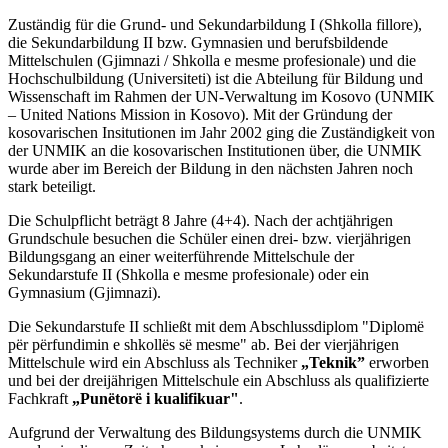
Zuständig für die Grund- und Sekundarbildung I (Shkolla fillore),
die Sekundarbildung II bzw. Gymnasien und berufsbildende
Mittelschulen (Gjimnazi / Shkolla e mesme profesionale) und die
Hochschulbildung (Universiteti) ist die Abteilung für Bildung und
Wissenschaft im Rahmen der UN-Verwaltung im Kosovo (UNMIK
– United Nations Mission in Kosovo). Mit der Gründung der
kosovarischen Insitutionen im Jahr 2002 ging die Zuständigkeit von
der UNMIK an die kosovarischen Institutionen über, die UNMIK
wurde aber im Bereich der Bildung in den nächsten Jahren noch
stark beteiligt.
Die Schulpflicht beträgt 8 Jahre (4+4). Nach der achtjährigen
Grundschule besuchen die Schüler einen drei- bzw. vierjährigen
Bildungsgang an einer weiterführende Mittelschule der
Sekundarstufe II (Shkolla e mesme profesionale) oder ein
Gymnasium (Gjimnazi).
Die Sekundarstufe II schließt mit dem Abschlussdiplom "Diplomë
për përfundimin e shkollës së mesme"
ab. Bei der vierjährigen
Mittelschule wird ein Abschluss als Techniker
„Teknik”
erworben
und bei der dreijährigen Mittelschule ein Abschluss als qualifizierte
Fachkraft
„Punëtorë i kualifikuar"
.
Aufgrund der Verwaltung des Bildungsystems durch die UNMIK