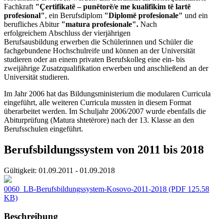
Fachkraft
"Çertifikatë – punëtorë/e me kualifikim të lartë
profesional"
, ein Berufsdiplom
"Diplomë profesionale"
und ein
berufliches Abitur
"matura profesionale".
Nach
erfolgreichem Abschluss der vierjährigen
Berufsausbildung erwerben die Schülerinnen und Schüler die
fachgebundene Hochschulreife und können an der Universität
studieren oder an einem privaten Berufskolleg eine ein- bis
zweijährige Zusatzqualifikation erwerben und anschließend an der
Universität studieren.
Im Jahr 2006 hat das Bildungsministerium die modularen Curricula
eingeführt, alle weiteren Curricula mussten in diesem Format
überarbeitet werden. Im Schuljahr 2006/2007 wurde ebenfalls die
Abiturprüfung (Matura shtetërore) nach der 13. Klasse an den
Berufsschulen eingeführt.
Berufsbildungssystem von 2011 bis 2018
Gültigkeit:
01.09.2011 - 01.09.2018
0060_LB-Berufsbildungssystem-Kosovo-2011-2018
(PDF 125.58
KB)
Beschreibung