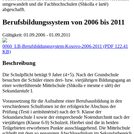
umgewandelt und die Fachhochschulen (Shkolla e lartë)
abgeschafft.
Berufsbildungssystem von 2006 bis 2011
Gültigkeit:
01.09.2006 - 01.09.2011
0060_LB-Berufsbildungssystem-Kosovo-2006-2011
(PDF 122.41
KB)
Beschreibung
Die Schulpflicht beträgt 9 Jahre (4+5). Nach der Grundschule
besuchen die Schüler einen drei- bzw. vierjährigen Bildungsgang an
einer weiterführende Mittelschule (Shkolla e mesme e ulët) der
Sekundarstufe I.
Voraussetzung für die Aufnahme einer Berufsausbildung in den
verschiedenen Schulfomen ist der erfolgreiche Abschuss der
Prüfung (Testi i arritshmërisë) nach der 9. Klasse der
Sekundarschule I sowie der entsprechende Notendurchnitt nach der
vierjährigen (Klasse 6-9) Schulzeit. Hierbei sind die in beiden
Teilgebieten erworbenen Punkte ausschlaggebend. Die Mittelschule
schließt mit dem so genannten Abschlussdiplom im Sekundarbereich