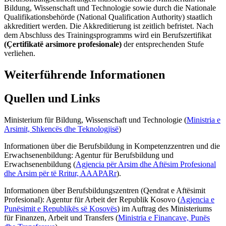
Bildung, Wissenschaft und Technologie sowie durch die Nationale
Qualifikationsbehörde (National Qualification Authority) staatlich
akkreditiert werden. Die Akkreditierung ist zeitlich befristet. Nach
dem Abschluss des Trainingsprogramms wird ein Berufszertifikat
(Çertifikatë arsimore profesionale)
der entsprechenden Stufe
verliehen.
Weiterführende Informationen
Quellen und Links
Ministerium für Bildung, Wissenschaft und Technologie (
Ministria e
Arsimit, Shkencës dhe Teknologjisë
)
Informationen über die Berufsbildung in Kompetenzzentren und die
Erwachsenenbildung: Agentur für Berufsbildung und
Erwachsenenbildung (
Agjencia për Arsim dhe Aftësim Profesional
dhe Arsim për të Rritur, AAAPARr
).
Informationen über Berufsbildungszentren (Qendrat e Aftësimit
Profesional): Agentur für Arbeit der Republik Kosovo (
Agjencia e
Punësimit e Republikës së Kosovës
) im Auftrag des Ministeriums
für Finanzen, Arbeit und Transfers (
Ministria e Financave, Punës