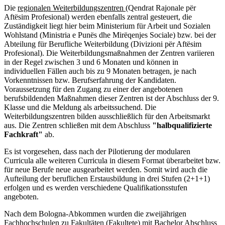
Die
regionalen Weiterbildungszentren
(Qendrat Rajonale për
Aftësim Profesional) werden ebenfalls zentral gesteuert, die
Zuständigkeit liegt hier beim Ministerium für Arbeit und Sozialen
Wohlstand (Ministria e Punës dhe Mirëqenjes Sociale) bzw. bei der
Abteilung für Berufliche Weiterbildung (Divizioni për Aftësim
Profesional). Die Weiterbildungsmaßnahmen der Zentren variieren
in der Regel zwischen 3 und 6 Monaten und können in
individuellen Fällen auch bis zu 9 Monaten betragen, je nach
Vorkenntnissen bzw. Berufserfahrung der Kandidaten.
Voraussetzung für den Zugang zu einer der angebotenen
berufsbildenden Maßnahmen dieser Zentren ist der Abschluss der 9.
Klasse und die Meldung als arbeitssuchend. Die
Weiterbildungszentren bilden ausschließlich für den Arbeitsmarkt
aus. Die Zentren schließen mit dem Abschluss
"halbqualifizierte
Fachkraft"
ab.
Es ist vorgesehen, dass nach der Pilotierung der modularen
Curricula alle weiteren Curricula in diesem Format überarbeitet bzw.
für neue Berufe neue ausgearbeitet werden. Somit wird auch die
Aufteilung der beruflichen Erstausbildung in drei Stufen (2+1+1)
erfolgen und es werden verschiedene Qualifikationsstufen
angeboten.
Nach dem Bologna-Abkommen wurden die zweijährigen
Fachhochschulen zu Fakultäten (Fakultete) mit Bachelor Abschluss