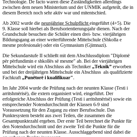
Technologie. De facto waren diese Zuständigkeiten allerdings
zwischen dem neuen Ministerium und der UNMIK aufgeteilt, die in
diesem Bereich noch sehr aktiv war und mitentschied.
Ab 2002 wurde die
neunjährige Schulpflicht
eingeführt (4+5). Die
9. Klasse soll hierbei als Berufsorientierungsjahr dienen. Nach der
Grundschule besuchen die Schüler einen drei- bzw. vierjährigen
Bildungsgang an einer weiterführende Mittelschule (Shkolla e
mesme profesionale) oder ein Gymnasium (Gjimnazi).
Die Sekundarstufe II schließt mit dem Abschlussdiplom "Diplomë
për përfundimin e shkollës së mesme"
ab. Bei der vierjährigen
Mittelschule wird ein Abschluss als Techniker
„Teknik”
erworben
und bei der dreijährigen Mittelschule ein Abschluss als qualifizierte
Fachkraft
„Punëtorë i kualifikuar"
.
Im Jahr 2004 wurde die Prüfung nach der neunten Klasse (Testi i
arritshmërisë), die extern organisiert wird, eingeführt. Der
erfolgreiche Abschluss der Prüfung (Testi i arritshmërisë) sowie ein
entsprechender Notendurchschnitt der Klassen 6-9 sind
Voraussetzung für den Zugang zu einer Berufsschule.
Das
Punktesystem besteht aus zwei Teilen, die zusammen die
Gesamtpunktezahl ergeben. Der erste Teil berechnet die Punkte für
den Notendurchschnitt und der zweite Teil die Punkte für die
Prüfung nach der neunten Klasse. Ausschlaggebend sind dabei die