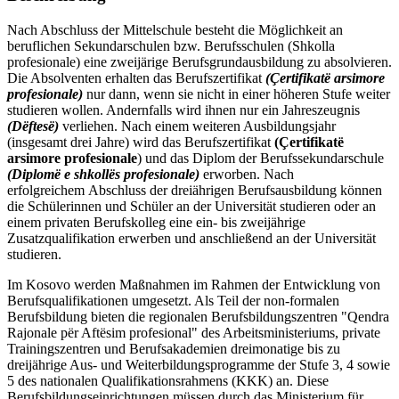
Nach Abschluss der Mittelschule besteht die Möglichkeit an
beruflichen Sekundarschulen bzw. Berufsschulen (Shkolla
profesionale) eine zweijärige Berufsgrundausbildung zu absolvieren.
Die Absolventen erhalten das Berufszertifikat
(Çertifikatë arsimore
profesionale)
nur dann, wenn sie nicht in einer höheren Stufe weiter
studieren wollen. Andernfalls wird ihnen nur ein Jahreszeugnis
(Dëftesë)
verliehen. Nach einem weiteren Ausbildungsjahr
(insgesamt drei Jahre) wird das Berufszertifikat
(Çertifikatë
arsimore profesionale
) und das Diplom der Berufssekundarschule
(Diplomë e shkollës profesionale)
erworben. Nach
erfolgreichem Abschluss der dreiährigen Berufsausbildung können
die Schülerinnen und Schüler an der Universität studieren oder an
einem privaten Berufskolleg eine ein- bis zweijährige
Zusatzqualifikation erwerben und anschließend an der Universität
studieren.
Im Kosovo werden Maßnahmen im Rahmen der Entwicklung von
Berufsqualifikationen umgesetzt. Als Teil der non-formalen
Berufsbildung bieten die regionalen Berufsbildungszentren "Qendra
Rajonale për Aftësim profesional" des Arbeitsministeriums, private
Trainingszentren und Berufsakademien dreimonatige bis zu
dreijährige Aus- und Weiterbildungsprogramme der Stufe 3, 4 sowie
5 des nationalen Qualifikationsrahmens (KKK) an. Diese
Berufsbildungseinrichtungen müssen durch das Ministerium für