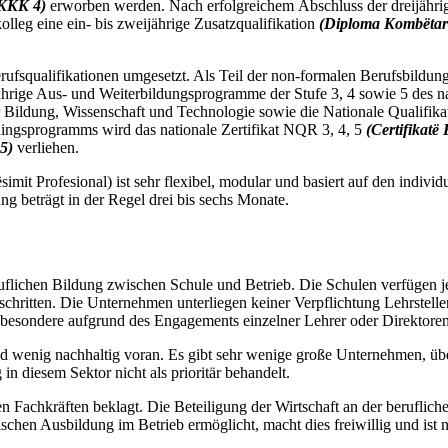
 KKK 4)
erworben werden. Nach erfolgreichem Abschluss der dreijähri
olleg eine ein- bis zweijährige Zusatzqualifikation
(Diploma Kombëtar
alifikationen umgesetzt. Als Teil der non-formalen Berufsbildung bi
ijährige Aus- und Weiterbildungsprogramme der Stufe 3, 4 sowie 5 des 
 Bildung, Wissenschaft und Technologie sowie die Nationale Qualifika
ningsprogramms wird das nationale Zertifikat NQR 3, 4, 5
(Certifikatë
5)
verliehen.
simit Profesional
) ist sehr flexibel, modular und basiert auf den indivi
dung
beträgt in der Regel drei bis sechs Monate.
ruflichen Bildung zwischen Schule und Betrieb. Die Schulen verfügen 
chritten. Die Unternehmen unterliegen keiner Verpflichtung Lehrstelle
 insbesondere aufgrund des Engagements einzelner Lehrer oder Direktore
d wenig nachhaltig voran. Es gibt sehr wenige große Unternehmen, über
 diesem Sektor nicht als prioritär behandelt.
n Fachkräften beklagt. Die Beteiligung der Wirtschaft an der beruflich
chen Ausbildung im Betrieb ermöglicht, macht dies freiwillig und ist ni