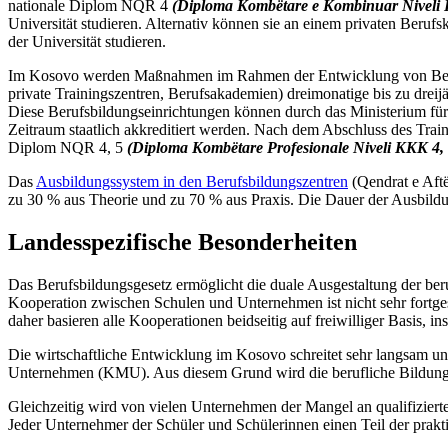
nationale Diplom NQR 4
(Diploma Kombëtare e Kombinuar Niveli
Universität studieren. Alternativ können sie an einem privaten Berufsk
der Universität studieren.
Im Kosovo werden Maßnahmen im Rahmen der Entwicklung von Berufsqu
private Trainingszentren, Berufsakademien) dreimonatige bis zu dre
Diese Berufsbildungseinrichtungen können durch das Ministerium für
Zeitraum staatlich akkreditiert werden. Nach dem Abschluss des Trai
Diplom NQR 4, 5
(Diploma Kombëtare Profesionale Niveli KKK 4, 
Das
Ausbildungssystem in den Berufsbildungszentren
(Qendrat e Aftë
zu 30 % aus Theorie und zu 70 % aus Praxis. Die Dauer der Ausbil
Landesspezifische Besonderheiten
Das Berufsbildungsgesetz ermöglicht die duale Ausgestaltung der be
Kooperation zwischen Schulen und Unternehmen ist nicht sehr fortges
daher basieren alle Kooperationen beidseitig auf freiwilliger Basis,
Die wirtschaftliche Entwicklung im Kosovo schreitet sehr langsam un
Unternehmen (KMU). Aus diesem Grund wird die berufliche Bildung in
Gleichzeitig wird von vielen Unternehmen der Mangel an qualifizierte
Jeder Unternehmer der Schüler und Schülerinnen einen Teil der praktis