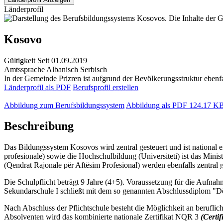
Länderprofil
Kosovo
Gültigkeit
Seit 01.09.2019
Amtssprache
Albanisch
Serbisch
In der Gemeinde Prizren ist aufgrund der Bevölkerungsstruktur ebenfa
Länderprofil als PDF
Berufsprofil erstellen
Abbildung zum Berufsbildungssystem
Abbildung als PDF
124.17 K
Beschreibung
Das Bildungssystem Kosovos wird zentral gesteuert und ist national 
profesionale) sowie die Hochschulbildung (Universiteti) ist das Mini
(Qendrat Rajonale për Aftësim Profesional) werden ebenfalls zentral ge
Die Schulpflicht beträgt 9 Jahre (4+5). Voraussetzung für die Aufnah
Sekundarschule I schließt mit dem so genannten Abschlussdiplom "Dëf
Nach Abschluss der Pflichtschule besteht die Möglichkeit an berufli
Absolventen wird das kombinierte nationale Zertifikat NQR 3
(Certi