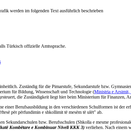
lls Türkisch offizielle Amtssprache.
B
einheitlich. Zuständig für die Pimarstufe, Sekundarstufe bzw. Gymnasi
sterium für Bildung, Wissenschaft und Technologie (
Ministria e Arsimit
steuert, die Zuständigkeit liegt hier beim Ministerium für Finanzen, Ar
me einer Berufsausbildung in den verschiedenen Schulformen ist der erf
tesë për përfundimin e shkollimit të mesëm të ulët" ab.
chen Sekundarschulen bzw. Berufsschulen (Shkolla e mesme profesional
fikatë Kombëtare e Kombinuar Niveli KKK 3)
verliehen. Nach einem w