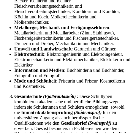
Bäcker, Kellnerin und Kellner,
Fleischverarbeitungstechnikerin und
Fleischverarbeitungstechniker, Konditorin und Konditor,
Köchin und Koch, Molkereitechnikerin und
Molkereitechniker.
Metallurgie, Mechanik und Fertigungssektoren
:
Metallarbeiterin und Metallarbeiter (Zinn, Stahl usw.),
Fischereigerätetechnikerin und Fischereigerätetechniker,
Dreherin und Dreher, Mechanikerin und Mechaniker.
Umwelt und Landwirtschaft
: Gärtnerin und Gärtner.
Elektrotechnik
: Elektroingenieurin und Elektroingenieur,
Elektromechanikerin und Elektromechaniker, Elektrikerin und
Elektriker.
Information und Medien
: Buchbinderin und Buchbinder,
Fotografin und Fotograf.
Mode und Schönheit
: Friseurin und Friseur, Kosmetikerin
und Kosmetiker.
Gesamtschule
(Fjölbrautaskóli)
: Diese Schultypen
kombinieren akademische und berufliche Bildungswege,
indem sie Schülerinnen und Schülern ermöglichen, sowohl
die
Immatrikulationsprüfung
(Stúdentspróf)
für den
universitären Zugang als auch berufsspezifische
Qualifikationen wie den
Gesellenbrief
(Sveinspróf)
zu
erwerben. Dies ist besonders in Fachbereichen wie dem