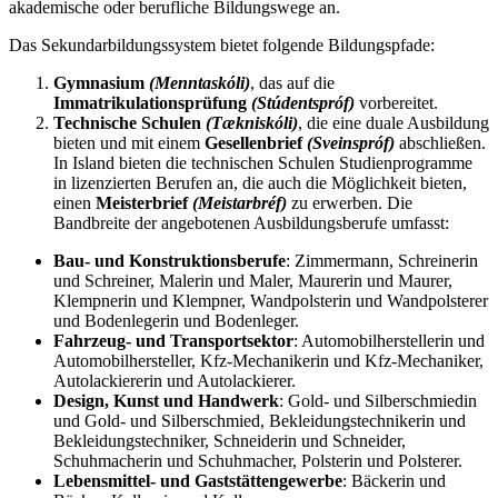
akademische oder berufliche Bildungswege an.
Das Sekundarbildungssystem bietet folgende Bildungspfade:
Gymnasium
(Menntaskóli)
, das auf die
Immatrikulationsprüfung
(Stúdentspróf)
vorbereitet.
Technische Schulen
(Tækniskóli)
, die eine duale Ausbildung
bieten und mit einem
Gesellenbrief
(Sveinspróf)
abschließen.
In Island bieten die technischen Schulen Studienprogramme
in lizenzierten Berufen an, die auch die Möglichkeit bieten,
einen
Meisterbrief
(Meistarbréf)
zu erwerben. Die
Bandbreite der angebotenen Ausbildungsberufe umfasst:
Bau- und Konstruktionsberufe
: Zimmermann, Schreinerin
und Schreiner, Malerin und Maler, Maurerin und Maurer,
Klempnerin und Klempner, Wandpolsterin und Wandpolsterer
und Bodenlegerin und Bodenleger.
Fahrzeug- und Transportsektor
: Automobilherstellerin und
Automobilhersteller, Kfz-Mechanikerin und Kfz-Mechaniker,
Autolackiererin und Autolackierer.
Design, Kunst und Handwerk
: Gold- und Silberschmiedin
und Gold- und Silberschmied, Bekleidungstechnikerin und
Bekleidungstechniker, Schneiderin und Schneider,
Schuhmacherin und Schuhmacher, Polsterin und Polsterer.
Lebensmittel- und Gaststättengewerbe
: Bäckerin und