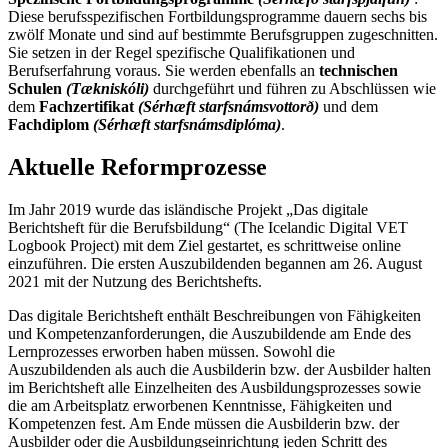
Diese berufsspezifischen Fortbildungsprogramme dauern sechs bis
zwölf Monate und sind auf bestimmte Berufsgruppen zugeschnitten.
Sie setzen in der Regel spezifische Qualifikationen und
Berufserfahrung voraus. Sie werden ebenfalls an
technischen
Schulen
(Tækniskóli)
durchgeführt und führen zu Abschlüssen wie
dem
Fachzertifikat
(Sérhæft starfsnámsvottorð)
und dem
Fachdiplom
(Sérhæft starfsnámsdiplóma)
.
Aktuelle Reformprozesse
Im Jahr 2019 wurde das isländische Projekt „Das digitale
Berichtsheft für die Berufsbildung“ (The Icelandic Digital VET
Logbook Project) mit dem Ziel gestartet, es schrittweise online
einzuführen. Die ersten Auszubildenden begannen am 26. August
2021 mit der Nutzung des Berichtshefts.
Das digitale Berichtsheft enthält Beschreibungen von Fähigkeiten
und Kompetenzanforderungen, die Auszubildende am Ende des
Lernprozesses erworben haben müssen. Sowohl die
Auszubildenden als auch die Ausbilderin bzw. der Ausbilder halten
im Berichtsheft alle Einzelheiten des Ausbildungsprozesses sowie
die am Arbeitsplatz erworbenen Kenntnisse, Fähigkeiten und
Kompetenzen fest. Am Ende müssen die Ausbilderin bzw. der
Ausbilder oder die Ausbildungseinrichtung jeden Schritt des