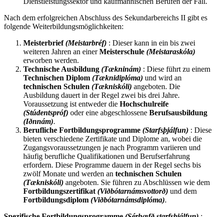
Dienstleistungssektor und kaufmännischen Berufen der Fall.
Nach dem erfolgreichen Abschluss des Sekundarbereichs II gibt es
folgende Weiterbildungsmöglichkeiten:
Meisterbrief
(Meistarbréf)
: Dieser kann in ein bis zwei
weiteren Jahren an einer
Meisterschule
(Meistaraskóla)
erworben werden.
Technische Ausbildung
(Tækninám)
: Diese führt zu einem
Technischen Diplom
(Tæknidiplóma)
und wird an
technischen Schulen
(Tækniskóli)
angeboten. Die
Ausbildung dauert in der Regel zwei bis drei Jahre.
Voraussetzung ist entweder die
Hochschulreife
(Stúdentspróf)
oder eine abgeschlossene
Berufsausbildung
(Iðnnám)
.
Berufliche Fortbildungsprogramme
(Starfsþjálfun)
: Diese
bieten verschiedene Zertifikate und Diplome an, wobei die
Zugangsvoraussetzungen je nach Programm variieren und
häufig berufliche Qualifikationen und Berufserfahrung
erfordern. Diese Programme dauern in der Regel sechs bis
zwölf Monate und werden an
technischen Schulen
(Tækniskóli)
angeboten. Sie führen zu Abschlüssen wie dem
Fortbildungszertifikat
(Viðbótarnámsvottorð)
und dem
Fortbildungsdiplom
(Viðbótarnámsdiplóma)
.
Spezifische Fortbildungsprogramme
(Sérhæfð starfsþjálfun)
: