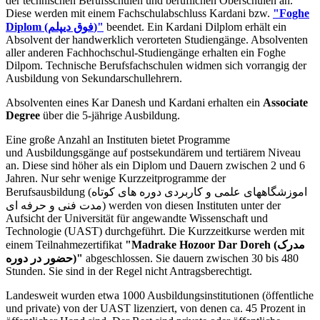
der technischen Berufsschulen und beruflichen Oberschulen an.
Diese werden mit einem Fachschulabschluss Kardani bzw.
"Foghe
Diplom (فوق دیپلم)"
beendet. Ein Kardani Dilplom erhält ein
Absolvent der handwerklich verorteten Studiengänge. Absolventen
aller anderen Fachhochschul-Studiengänge erhalten ein Foghe
Dilpom. Technische Berufsfachschulen widmen sich vorrangig der
Ausbildung von Sekundarschullehrern.
Absolventen eines Kar Danesh und Kardani erhalten ein
Associate
Degree
über die 5-jährige Ausbildung.
Eine große Anzahl an Instituten bietet Programme
und Ausbildungsgänge auf postsekundärem und tertiärem Niveau
an. Diese sind höher als ein Diplom und Dauern zwischen 2 und 6
Jahren. Nur sehr wenige Kurzzeitprogramme der
Berufsausbildung (اموزشگاههای علمی و کاربردی دوره های کوتاه
مدت فنی و حرفه ای) werden von diesen Instituten unter der
Aufsicht der Universität für angewandte Wissenschaft und
Technologie (UAST) durchgeführt. Die Kurzzeitkurse werden mit
einem Teilnahmezertifikat
"Madrake Hozoor Dar Doreh (مدرک
حضور در دوره)"
abgeschlossen. Sie dauern zwischen 30 bis 480
Stunden. Sie sind in der Regel nicht Antragsberechtigt.
Landesweit wurden etwa 1000 Ausbildungsinstitutionen (öffentliche
und private) von der UAST lizenziert, von denen ca. 45 Prozent in