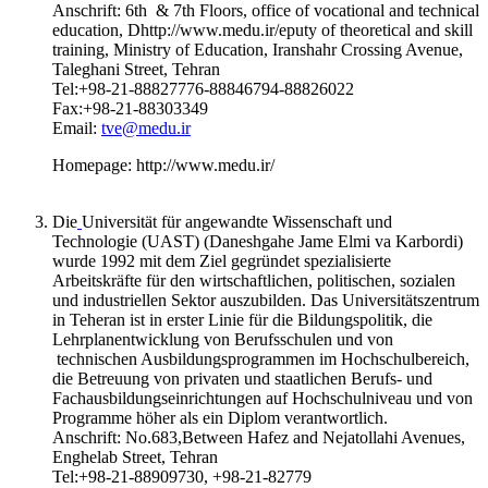
Anschrift: 6th & 7th Floors, office of vocational and technical
education, Dhttp://www.medu.ir/eputy of theoretical and skill
training, Ministry of Education, Iranshahr Crossing Avenue,
Taleghani Street, Tehran
Tel:+98-21-88827776-88846794-88826022
Fax:+98-21-88303349
Email:
tve@medu.ir
Homepage: http://www.medu.ir/
Die
Universität für angewandte Wissenschaft und
Technologie (UAST) (Daneshgahe Jame Elmi va Karbordi)
wurde 1992 mit dem Ziel gegründet spezialisierte
Arbeitskräfte für den wirtschaftlichen, politischen, sozialen
und industriellen Sektor auszubilden. Das Universitätszentrum
in Teheran ist in erster Linie für die Bildungspolitik, die
Lehrplanentwicklung von Berufsschulen und von
technischen Ausbildungsprogrammen im Hochschulbereich,
die Betreuung von privaten und staatlichen Berufs- und
Fachausbildungseinrichtungen auf Hochschulniveau und von
Programme höher als ein Diplom verantwortlich.
Anschrift: No.683,Between Hafez and Nejatollahi Avenues,
Enghelab Street, Tehran
Tel:+98-21-88909730, +98-21-82779