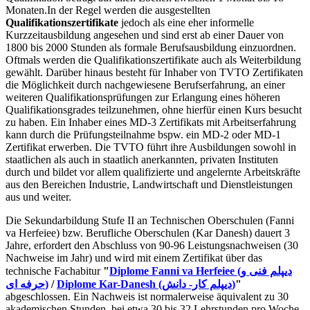
Monaten.In der Regel werden die ausgestellten
Qualifikationszertifikate
jedoch als eine eher informelle
Kurzzeitausbildung angesehen und sind erst ab einer Dauer von
1800 bis 2000 Stunden als formale Berufsausbildung einzuordnen.
Oftmals werden die Qualifikationszertifikate auch als Weiterbildung
gewählt. Darüber hinaus besteht für Inhaber von TVTO Zertifikaten
die Möglichkeit durch nachgewiesene Berufserfahrung, an einer
weiteren Qualifikationsprüfungen zur Erlangung eines höheren
Qualifikationsgrades teilzunehmen, ohne hierfür einen Kurs besucht
zu haben. Ein Inhaber eines MD-3 Zertifikats mit Arbeitserfahrung
kann durch die Prüfungsteilnahme bspw. ein MD-2 oder MD-1
Zertifikat erwerben. Die TVTO führt ihre Ausbildungen sowohl in
staatlichen als auch in staatlich anerkannten, privaten Instituten
durch und bildet vor allem qualifizierte und angelernte Arbeitskräfte
aus den Bereichen Industrie, Landwirtschaft und Dienstleistungen
aus und weiter.
Die Sekundarbildung Stufe II an Technischen Oberschulen (Fanni
va Herfeiee) bzw. Berufliche Oberschulen (Kar Danesh) dauert 3
Jahre, erfordert den Abschluss von 90-96 Leistungsnachweisen (30
Nachweise im Jahr) und wird mit einem Zertifikat über das
technische Fachabitur
"
Diplome Fanni va Herfeiee (دیپلم فنی و
حرفه ای)
/
Diplome Kar-Danesh (دیپلم کار- دانش)
"
abgeschlossen. Ein Nachweis ist normalerweise äquivalent zu 30
akademischen Stunden, bei etwa 30 bis 32 Lehrstunden pro Woche.