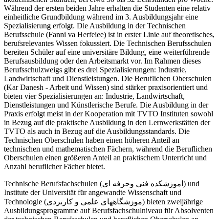
Während der ersten beiden Jahre erhalten die Studenten eine relativ
einheitliche Grundbildung während im 3. Ausbildungsjahr eine
Spezialisierung erfolgt. Die Ausbildung in der Technischen
Berufsschule (Fanni va Herfeiee) ist in erster Linie auf theoretisches,
berufsrelevantes Wissen fokussiert. Die Technischen Berufsschulen
bereiten Schüler auf eine universitäre Bildung, eine weiterführende
Berufsausbildung oder den Arbeitsmarkt vor. Im Rahmen dieses
Berufsschulzweigs gibt es drei Spezialisierungen: Industrie,
Landwirtschaft und Dienstleistungen. Die Beruflichen Oberschulen
(Kar Danesh - Arbeit und Wissen) sind stärker praxisorientiert und
bieten vier Spezialisierungen an: Industrie, Landwirtschaft,
Dienstleistungen und Künstlerische Berufe. Die Ausbildung in der
Praxis erfolgt meist in der Kooperation mit TVTO Instituten sowohl
in Bezug auf die praktische Ausbildung in den Lernwerkstätten der
TVTO als auch in Bezug auf die Ausbildungsstandards. Die
Technischen Oberschulen haben einen höheren Anteil an
technischen und mathematischen Fächern, während die Beruflichen
Oberschulen einen größeren Anteil an praktischem Unterricht und
Anzahl beruflicher Fächer bietet.
Technische Berufsfachschulen (اموزشکده فنی وحرفه ای) und
Institute der Universität für angewandte Wissenschaft und
Technologie (موزشگاههای علمی و کاربردی) bieten zweijährige
Ausbildungsprogramme auf Berufsfachschulniveau für Absolventen