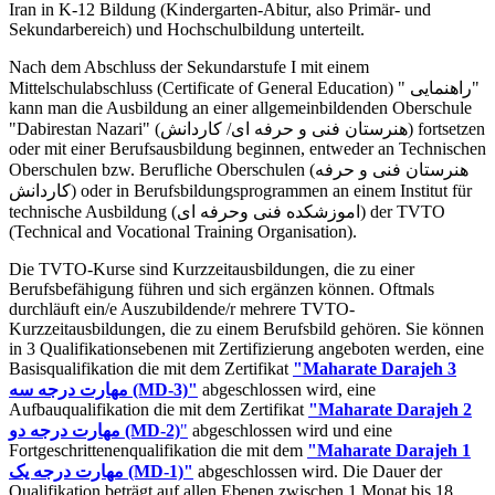
Iran in K-12 Bildung (Kindergarten-Abitur, also Primär- und
Sekundarbereich) und Hochschulbildung unterteilt.
Nach dem Abschluss der Sekundarstufe I mit einem
Mittelschulabschluss (Certificate of General Education) " راهنمایی"
kann man die Ausbildung an einer allgemeinbildenden Oberschule
"Dabirestan Nazari" (هنرستان فنی و حرفه ای/ کاردانش) fortsetzen
oder mit einer Berufsausbildung beginnen, entweder an Technischen
Oberschulen bzw. Berufliche Oberschulen (هنرستان فنی و حرفه
کاردانش) oder in Berufsbildungsprogrammen an einem Institut für
technische Ausbildung (اموزشکده فنی وحرفه ای) der TVTO
(Technical and Vocational Training Organisation).
Die TVTO-Kurse sind Kurzzeitausbildungen, die zu einer
Berufsbefähigung führen und sich ergänzen können. Oftmals
durchläuft ein/e Auszubildende/r mehrere TVTO-
Kurzzeitausbildungen, die zu einem Berufsbild gehören. Sie können
in 3 Qualifikationsebenen mit Zertifizierung angeboten werden, eine
Basisqualifikation die mit dem Zertifikat
"Maharate Darajeh 3
مهارت درجه سه
(MD-3)"
abgeschlossen wird, eine
Aufbauqualifikation die mit dem Zertifikat
"Maharate Darajeh 2
مهارت درجه دو (MD-2)
"
abgeschlossen wird und eine
Fortgeschrittenenqualifikation die mit dem
"Maharate Darajeh 1
مهارت درجه یک (MD-1)"
abgeschlossen wird. Die Dauer der
Qualifikation beträgt auf allen Ebenen zwischen 1 Monat bis 18