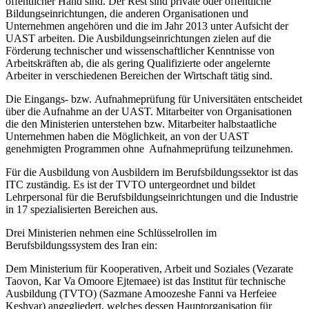
öffentlicher Hand sind. Der Rest sind private oder öffentliche
Bildungseinrichtungen, die anderen Organisationen und
Unternehmen angehören und die im Jahr 2013 unter Aufsicht der
UAST arbeiten. Die Ausbildungseinrichtungen zielen auf die
Förderung technischer und wissenschaftlicher Kenntnisse von
Arbeitskräften ab, die als gering Qualifizierte oder angelernte
Arbeiter in verschiedenen Bereichen der Wirtschaft tätig sind.
Die Eingangs- bzw. Aufnahmeprüfung für Universitäten entscheidet
über die Aufnahme an der UAST. Mitarbeiter von Organisationen
die den Ministerien unterstehen bzw. Mitarbeiter halbstaatliche
Unternehmen haben die Möglichkeit, an von der UAST
genehmigten Programmen ohne Aufnahmeprüfung teilzunehmen.
Für die Ausbildung von Ausbildern im Berufsbildungssektor ist das
ITC zuständig. Es ist der TVTO untergeordnet und bildet
Lehrpersonal für die Berufsbildungseinrichtungen und die Industrie
in 17 spezialisierten Bereichen aus.
Drei Ministerien nehmen eine Schlüsselrollen im
Berufsbildungssystem des Iran ein:
Dem Ministerium für Kooperativen, Arbeit und Soziales (Vezarate
Taovon, Kar Va Omoore Ejtemaee) ist das Institut für technische
Ausbildung (TVTO) (Sazmane Amoozeshe Fanni va Herfeiee
Keshvar) angegliedert, welches dessen Hauptorganisation für