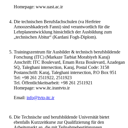
Homepage: www.uast.ac.ir
Die technischen Berufsfachschulen (va Herfeiee
Amoozeshkadeyeh Fanni) sind verantwortlich für die
Lehrplanentwicklung hinsichtlich der Ausbildung zum
„technischen Abitur“ (Kardani Fogh-Diplom).
Trainingszentrum für Ausbilder & technisch berufsbildende
Forschung (ITC) (Markaze Tarbiat Morabiyeh Karaj)
Anschrift: ITC Boulevard, Emam Reza Boulevard, Azadegan
SQ, Taleghani intersection, Karaj, Postal Code: 3158
Postanschrift: Karaj, Taleghani intersection, P.O Box 951
Tel: +98 261 2511922, 2511923
Tel. Öffentlichkeitsarbeit: +98 261 2511921
Homepage: www.itc.irantvto.ir
Email:
info@tvto-itc.ir
Die Technische und berufsbildende Universität bietet
ebenfalls Kurzzeitkurse zur Qualifizierung für den
Arbeitsmarkt an, die mit Teilnahmebestätigungen