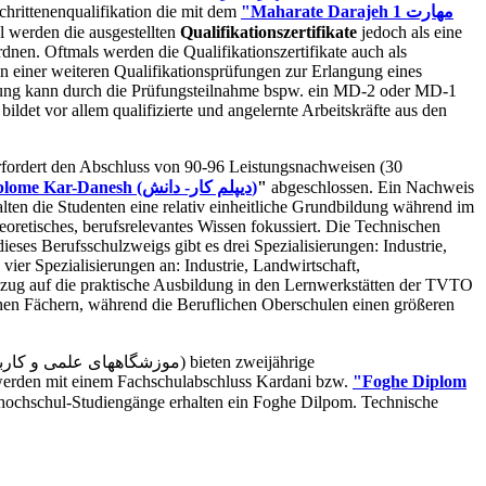
hrittenenqualifikation die mit dem
"Maharate Darajeh 1 مهارت
l werden die ausgestellten
Qualifikationszertifikate
jedoch als eine
nen. Oftmals werden die Qualifikationszertifikate auch als
n einer weiteren Qualifikationsprüfungen zur Erlangung eines
ahrung kann durch die Prüfungsteilnahme bspw. ein MD-2 oder MD-1
ildet vor allem qualifizierte und angelernte Arbeitskräfte aus den
rfordert den Abschluss von 90-96 Leistungsnachweisen (30
Diplome Kar-Danesh (دیپلم کار- دانش)
"
abgeschlossen. Ein Nachweis
ten die Studenten eine relativ einheitliche Grundbildung während im
heoretisches, berufsrelevantes Wissen fokussiert. Die Technischen
eses Berufsschulzweigs gibt es drei Spezialisierungen: Industrie,
vier Spezialisierungen an: Industrie, Landwirtschaft,
Bezug auf die praktische Ausbildung in den Lernwerkstätten der TVTO
hen Fächern, während die Beruflichen Oberschulen einen größeren
werden mit einem Fachschulabschluss Kardani bzw.
"Foghe Diplom
chhochschul-Studiengänge erhalten ein Foghe Dilpom. Technische