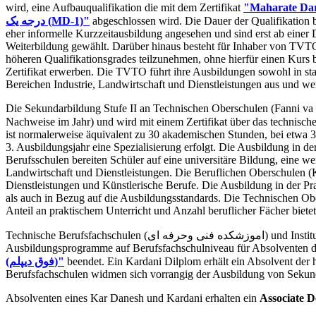
wird, eine Aufbauqualifikation die mit dem Zertifikat
درجه یک (MD-1)"
abgeschlossen wird. Die Dauer der Qualifikation 
eher informelle Kurzzeitausbildung angesehen und sind erst ab einer
Weiterbildung gewählt. Darüber hinaus besteht für Inhaber von TVTO
höheren Qualifikationsgrades teilzunehmen, ohne hierfür einen Kurs
Zertifikat erwerben. Die TVTO führt ihre Ausbildungen sowohl in staatl
Bereichen Industrie, Landwirtschaft und Dienstleistungen aus und wei
Die Sekundarbildung Stufe II an Technischen Oberschulen (Fanni va 
Nachweise im Jahr) und wird mit einem Zertifikat über das technisch
ist normalerweise äquivalent zu 30 akademischen Stunden, bei etwa 3
3. Ausbildungsjahr eine Spezialisierung erfolgt. Die Ausbildung in der
Berufsschulen bereiten Schüler auf eine universitäre Bildung, eine w
Landwirtschaft und Dienstleistungen. Die Beruflichen Oberschulen (Kar
Dienstleistungen und Künstlerische Berufe. Die Ausbildung in der Pr
als auch in Bezug auf die Ausbildungsstandards. Die Technischen O
Anteil an praktischem Unterricht und Anzahl beruflicher Fächer bietet
Technische Berufsfachschulen (اموزشکده فنی وحرفه ای) und Institute der Universität für angewandte Wissenschaft und Technologie (موزشگاههای علمی و کاربردی) bieten zweijährige
Ausbildungsprogramme auf Berufsfachschulniveau für Absolventen d
(فوق دیپلم)"
beendet. Ein Kardani Dilplom erhält ein Absolvent der
Berufsfachschulen widmen sich vorrangig der Ausbildung von Sekund
Absolventen eines Kar Danesh und Kardani erhalten ein
Associate D