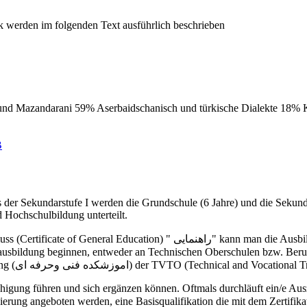
 und Mazandarani 59% Aserbaidschanisch und türkische Dialekte 18%
B
ss der Sekundarstufe I werden die Grundschule (6 Jahre) und die Sekun
 Hochschulbildung unterteilt.
die Ausbildung an einer allgemeinbildenden Oberschule "Dabirestan Nazari"
Berufsbildungsprogrammen an einem Institut für technische Ausbildung (اموزشکده فنی وحرفه ای) der TV
higung führen und sich ergänzen können. Oftmals durchläuft ein/e A
zierung angeboten werden, eine Basisqualifikation die mit dem Zertifik