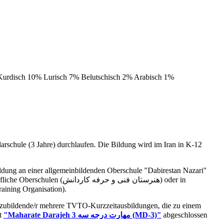
 Kurdisch 10% Lurisch 7% Belutschisch 2% Arabisch 1%
darschule (3 Jahre) durchlaufen. Die Bildung wird im Iran in K-12
TO (Technical and Vocational Training Organisation).
uszubildende/r mehrere TVTO-Kurzzeitausbildungen, die zu einem
at
"Maharate Darajeh 3 مهارت درجه سه
(MD-3)"
abgeschlossen