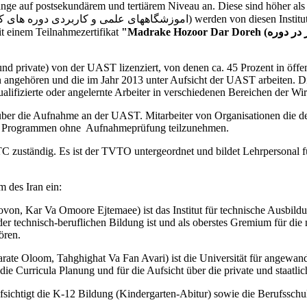
nge auf postsekundärem und tertiärem Niveau an. Diese sind höher al
t einem Teilnahmezertifikat
d private) von der UAST lizenziert, von denen ca. 45 Prozent in öffent
angehören und die im Jahr 2013 unter Aufsicht der UAST arbeiten. Di
alifizierte oder angelernte Arbeiter in verschiedenen Bereichen der Wirt
er die Aufnahme an der UAST. Mitarbeiter von Organisationen die den 
n Programmen ohne Aufnahmeprüfung teilzunehmen.
C zuständig. Es ist der TVTO untergeordnet und bildet Lehrpersonal fü
 des Iran ein:
aovon, Kar Va Omoore Ejtemaee) ist das Institut für technische Aus
der technisch-beruflichen Bildung ist und als oberstes Gremium für die
ören.
rate Oloom, Tahghighat Va Fan Avari) ist die Universität für angew
g, die Curricula Planung und für die Aufsicht über die private und staatli
ichtigt die K-12 Bildung (Kindergarten-Abitur) sowie die Berufsschul