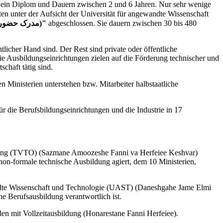
s ein Diplom und Dauern zwischen 2 und 6 Jahren. Nur sehr wenige
"Madrake Hozoor Dar Doreh (مدرک حضور در دوره)"
abgeschlossen. Sie dauern zwischen 30 bis 480
licher Hand sind. Der Rest sind private oder öffentliche
e Ausbildungseinrichtungen zielen auf die Förderung technischer und
schaft tätig sind.
Ministerien unterstehen bzw. Mitarbeiter halbstaatliche
r die Berufsbildungseinrichtungen und die Industrie in 17
bildung (TVTO) (Sazmane Amoozeshe Fanni va Herfeiee Keshvar)
 non-formale technische Ausbildung agiert, dem 10 Ministerien,
andte Wissenschaft und Technologie (UAST) (Daneshgahe Jame Elmi
che Berufsausbildung verantwortlich ist.
en mit Vollzeitausbildung (Honarestane Fanni Herfeiee).