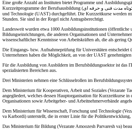
Eine große Anzahl an Instituten bietet Programme und Ausbildungsgä
Kurzzeitprogramme der Berufsausbildung (اموزشگاههای علمی و کاربردی دوره های کوتاه مدت فنی و حرفه ای) werden von diesen Instituten unter der Aufsicht der Universität für angewandte Wissenschaft
und Technologie (UAST) durchgeführt. Die Kurzzeitkurse werden mi
Stunden. Sie sind in der Regel nicht Antragsberechtigt.
Landesweit wurden etwa 1000 Ausbildungsinstitutionen (öffentliche un
Bildungseinrichtungen, die anderen Organisationen und Unternehmen 
wissenschaftlicher Kenntnisse von Arbeitskräften ab, die als gering Qu
Die Eingangs- bzw. Aufnahmeprüfung für Universitäten entscheidet üb
Unternehmen haben die Möglichkeit, an von der UAST genehmigte
Für die Ausbildung von Ausbildern im Berufsbildungssektor ist das IT
spezialisierten Bereichen aus.
Drei Ministerien nehmen eine Schlüsselrollen im Berufsbildungssystem
Dem Ministerium für Kooperativen, Arbeit und Soziales (Vezarate T
angegliedert, welches dessen Hauptorganisation für Kurzzeitkurse in 
Organisationen sowie Arbeitgeber- und Arbeitnehmerverbände angeh
Dem Ministerium für Wissenschaft, Forschung und Technologie (Veza
va Karbordi) unterstellt, die in erster Linie für die Politikentwicklun
Das Ministerium für Bildung (Vezarate Amoozesh Parvaresh va) beaufs