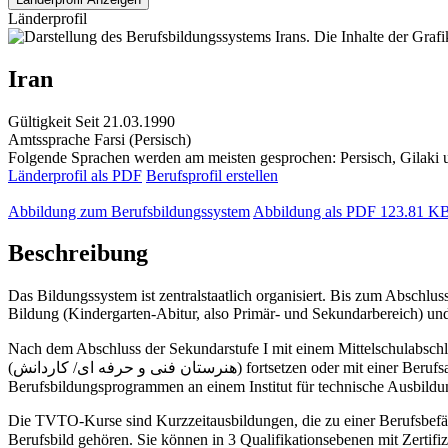
Länderprofil
Iran
Gültigkeit
Seit 21.03.1990
Amtssprache
Farsi (Persisch)
Folgende Sprachen werden am meisten gesprochen: Persisch, Gilaki
Länderprofil als PDF
Berufsprofil erstellen
Abbildung zum Berufsbildungssystem
Abbildung als PDF
123.81 K
Beschreibung
Das Bildungssystem ist zentralstaatlich organisiert. Bis zum Abschlu
Bildung (Kindergarten-Abitur, also Primär- und Sekundarbereich) und
Nach dem Abschluss der Sekundarstufe I mit einem Mittelschulabschluss (Certificate of General Education) " راهنمایی" kann man 
(هنرستان فنی و حرفه ای/ کاردانش) fortsetzen oder mit einer Berufsausbildung beginnen, entweder an Technischen Oberschulen bzw. Berufliche Oberschulen (هنرستان فنی و حرفه کاردانش) oder in
Die TVTO-Kurse sind Kurzzeitausbildungen, die zu einer Berufsbefä
Berufsbild gehören. Sie können in 3 Qualifikationsebenen mit Zertifi