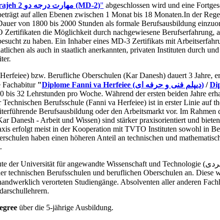
"Maharate Darajeh 2 مهارت درجه دو (MD-2)
"
abgeschlossen wird und eine Fortgesc
beträgt auf allen Ebenen zwischen 1 Monat bis 18 Monaten.In der Rege
 Dauer von 1800 bis 2000 Stunden als formale Berufsausbildung einzuord
 Zertifikaten die Möglichkeit durch nachgewiesene Berufserfahrung, a
 besucht zu haben. Ein Inhaber eines MD-3 Zertifikats mit Arbeitserf
ichen als auch in staatlich anerkannten, privaten Instituten durch und b
ter.
Herfeiee) bzw. Berufliche Oberschulen (Kar Danesh) dauert 3 Jahre, e
e Fachabitur
"
Diplome Fanni va Herfeiee (دیپلم فنی و حرفه ای)
/
0 bis 32 Lehrstunden pro Woche. Während der ersten beiden Jahre erhal
 Technischen Berufsschule (Fanni va Herfeiee) ist in erster Linie auf t
eiterführende Berufsausbildung oder den Arbeitsmarkt vor. Im Rahmen di
 Danesh - Arbeit und Wissen) sind stärker praxisorientiert und bieten 
axis erfolgt meist in der Kooperation mit TVTO Instituten sowohl in 
berschulen haben einen höheren Anteil an technischen und mathematisc
.
er technischen Berufsschulen und beruflichen Oberschulen an. Diese 
 handwerklich verorteten Studiengänge. Absolventen aller anderen Fa
arschullehrern.
egree
über die 5-jährige Ausbildung.