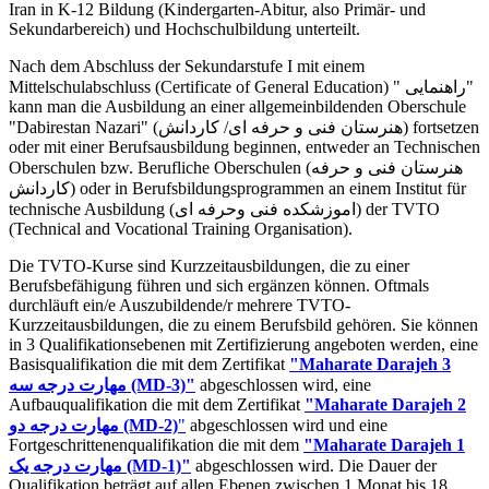
Iran in K-12 Bildung (Kindergarten-Abitur, also Primär- und
Sekundarbereich) und Hochschulbildung unterteilt.
Nach dem Abschluss der Sekundarstufe I mit einem
Mittelschulabschluss (Certificate of General Education) " راهنمایی"
kann man die Ausbildung an einer allgemeinbildenden Oberschule
"Dabirestan Nazari" (هنرستان فنی و حرفه ای/ کاردانش) fortsetzen
oder mit einer Berufsausbildung beginnen, entweder an Technischen
Oberschulen bzw. Berufliche Oberschulen (هنرستان فنی و حرفه
کاردانش) oder in Berufsbildungsprogrammen an einem Institut für
technische Ausbildung (اموزشکده فنی وحرفه ای) der TVTO
(Technical and Vocational Training Organisation).
Die TVTO-Kurse sind Kurzzeitausbildungen, die zu einer
Berufsbefähigung führen und sich ergänzen können. Oftmals
durchläuft ein/e Auszubildende/r mehrere TVTO-
Kurzzeitausbildungen, die zu einem Berufsbild gehören. Sie können
in 3 Qualifikationsebenen mit Zertifizierung angeboten werden, eine
Basisqualifikation die mit dem Zertifikat
"Maharate Darajeh 3
مهارت درجه سه
(MD-3)"
abgeschlossen wird, eine
Aufbauqualifikation die mit dem Zertifikat
"Maharate Darajeh 2
مهارت درجه دو (MD-2)
"
abgeschlossen wird und eine
Fortgeschrittenenqualifikation die mit dem
"Maharate Darajeh 1
مهارت درجه یک (MD-1)"
abgeschlossen wird. Die Dauer der
Qualifikation beträgt auf allen Ebenen zwischen 1 Monat bis 18