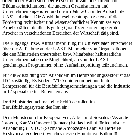
öffentlicher Hand sind. Der Rest sind private oder öffentliche
Bildungseinrichtungen, die anderen Organisationen und
Unternehmen angehören und die im Jahr 2013 unter Aufsicht der
UAST arbeiten. Die Ausbildungseinrichtungen zielen auf die
Förderung technischer und wissenschaftlicher Kenntnisse von
Arbeitskräften ab, die als gering Qualifizierte oder angelernte
Arbeiter in verschiedenen Bereichen der Wirtschaft tätig sind.
Die Eingangs- bzw. Aufnahmeprüfung für Universitäten entscheidet
über die Aufnahme an der UAST. Mitarbeiter von Organisationen
die den Ministerien unterstehen bzw. Mitarbeiter halbstaatliche
Unternehmen haben die Möglichkeit, an von der UAST
genehmigten Programmen ohne Aufnahmeprüfung teilzunehmen.
Für die Ausbildung von Ausbildern im Berufsbildungssektor ist das
ITC zuständig. Es ist der TVTO untergeordnet und bildet
Lehrpersonal für die Berufsbildungseinrichtungen und die Industrie
in 17 spezialisierten Bereichen aus.
Drei Ministerien nehmen eine Schlüsselrollen im
Berufsbildungssystem des Iran ein:
Dem Ministerium für Kooperativen, Arbeit und Soziales (Vezarate
Taovon, Kar Va Omoore Ejtemaee) ist das Institut für technische
Ausbildung (TVTO) (Sazmane Amoozeshe Fanni va Herfeiee
Keshvar) angegliedert, welches dessen Hauptorganisation für