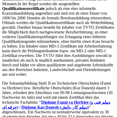
Monaten.In der Regel werden die ausgestellten
Qualifikationszertifikate
jedoch als eine eher informelle
Kurzzeitausbildung angesehen und sind erst ab einer Dauer von
1800 bis 2000 Stunden als formale Berufsausbildung einzuordnen.
Oftmals werden die Qualifikationszertifikate auch als Weiterbildung
gewählt. Darüber hinaus besteht für Inhaber von TVTO Zertifikaten
die Möglichkeit durch nachgewiesene Berufserfahrung, an einer
weiteren Qualifikationsprüfungen zur Erlangung eines höheren
Qualifikationsgrades teilzunehmen, ohne hierfür einen Kurs besucht
zu haben. Ein Inhaber eines MD-3 Zertifikats mit Arbeitserfahrung
kann durch die Prüfungsteilnahme bspw. ein MD-2 oder MD-1
Zertifikat erwerben. Die TVTO führt ihre Ausbildungen sowohl in
staatlichen als auch in staatlich anerkannten, privaten Instituten
durch und bildet vor allem qualifizierte und angelernte Arbeitskräfte
aus den Bereichen Industrie, Landwirtschaft und Dienstleistungen
aus und weiter.
Die Sekundarbildung Stufe II an Technischen Oberschulen (Fanni
va Herfeiee) bzw. Berufliche Oberschulen (Kar Danesh) dauert 3
Jahre, erfordert den Abschluss von 90-96 Leistungsnachweisen (30
Nachweise im Jahr) und wird mit einem Zertifikat über das
technische Fachabitur
"
Diplome Fanni va Herfeiee (دیپلم فنی و
حرفه ای)
/
Diplome Kar-Danesh (دیپلم کار- دانش)
"
abgeschlossen. Ein Nachweis ist normalerweise äquivalent zu 30
akademischen Stunden, bei etwa 30 bis 32 Lehrstunden pro Woche.