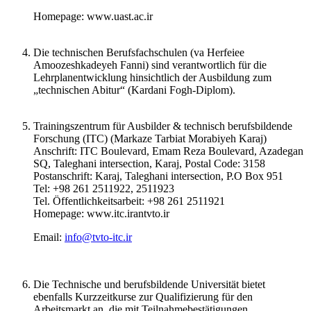
Homepage: www.uast.ac.ir
Die technischen Berufsfachschulen (va Herfeiee
Amoozeshkadeyeh Fanni) sind verantwortlich für die
Lehrplanentwicklung hinsichtlich der Ausbildung zum
„technischen Abitur“ (Kardani Fogh-Diplom).
Trainingszentrum für Ausbilder & technisch berufsbildende
Forschung (ITC) (Markaze Tarbiat Morabiyeh Karaj)
Anschrift: ITC Boulevard, Emam Reza Boulevard, Azadegan
SQ, Taleghani intersection, Karaj, Postal Code: 3158
Postanschrift: Karaj, Taleghani intersection, P.O Box 951
Tel: +98 261 2511922, 2511923
Tel. Öffentlichkeitsarbeit: +98 261 2511921
Homepage: www.itc.irantvto.ir
Email:
info@tvto-itc.ir
Die Technische und berufsbildende Universität bietet
ebenfalls Kurzzeitkurse zur Qualifizierung für den
Arbeitsmarkt an, die mit Teilnahmebestätigungen