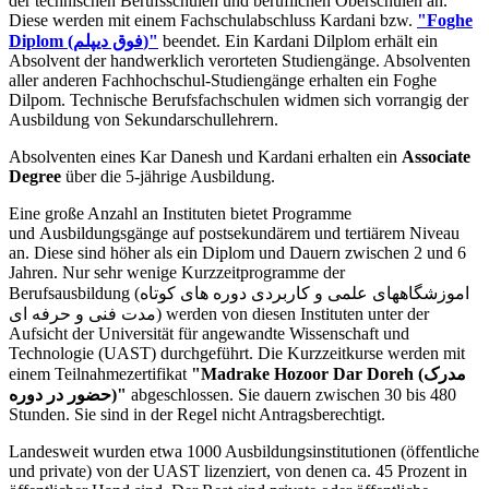
der technischen Berufsschulen und beruflichen Oberschulen an.
Diese werden mit einem Fachschulabschluss Kardani bzw.
"Foghe
Diplom (فوق دیپلم)"
beendet. Ein Kardani Dilplom erhält ein
Absolvent der handwerklich verorteten Studiengänge. Absolventen
aller anderen Fachhochschul-Studiengänge erhalten ein Foghe
Dilpom. Technische Berufsfachschulen widmen sich vorrangig der
Ausbildung von Sekundarschullehrern.
Absolventen eines Kar Danesh und Kardani erhalten ein
Associate
Degree
über die 5-jährige Ausbildung.
Eine große Anzahl an Instituten bietet Programme
und Ausbildungsgänge auf postsekundärem und tertiärem Niveau
an. Diese sind höher als ein Diplom und Dauern zwischen 2 und 6
Jahren. Nur sehr wenige Kurzzeitprogramme der
Berufsausbildung (اموزشگاههای علمی و کاربردی دوره های کوتاه
مدت فنی و حرفه ای) werden von diesen Instituten unter der
Aufsicht der Universität für angewandte Wissenschaft und
Technologie (UAST) durchgeführt. Die Kurzzeitkurse werden mit
einem Teilnahmezertifikat
"Madrake Hozoor Dar Doreh (مدرک
حضور در دوره)"
abgeschlossen. Sie dauern zwischen 30 bis 480
Stunden. Sie sind in der Regel nicht Antragsberechtigt.
Landesweit wurden etwa 1000 Ausbildungsinstitutionen (öffentliche
und private) von der UAST lizenziert, von denen ca. 45 Prozent in