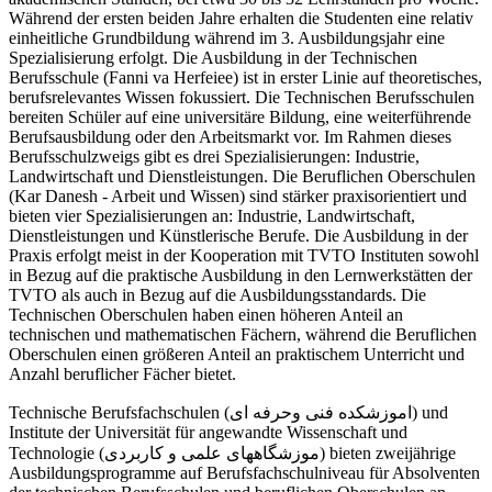
Während der ersten beiden Jahre erhalten die Studenten eine relativ
einheitliche Grundbildung während im 3. Ausbildungsjahr eine
Spezialisierung erfolgt. Die Ausbildung in der Technischen
Berufsschule (Fanni va Herfeiee) ist in erster Linie auf theoretisches,
berufsrelevantes Wissen fokussiert. Die Technischen Berufsschulen
bereiten Schüler auf eine universitäre Bildung, eine weiterführende
Berufsausbildung oder den Arbeitsmarkt vor. Im Rahmen dieses
Berufsschulzweigs gibt es drei Spezialisierungen: Industrie,
Landwirtschaft und Dienstleistungen. Die Beruflichen Oberschulen
(Kar Danesh - Arbeit und Wissen) sind stärker praxisorientiert und
bieten vier Spezialisierungen an: Industrie, Landwirtschaft,
Dienstleistungen und Künstlerische Berufe. Die Ausbildung in der
Praxis erfolgt meist in der Kooperation mit TVTO Instituten sowohl
in Bezug auf die praktische Ausbildung in den Lernwerkstätten der
TVTO als auch in Bezug auf die Ausbildungsstandards. Die
Technischen Oberschulen haben einen höheren Anteil an
technischen und mathematischen Fächern, während die Beruflichen
Oberschulen einen größeren Anteil an praktischem Unterricht und
Anzahl beruflicher Fächer bietet.
Technische Berufsfachschulen (اموزشکده فنی وحرفه ای) und
Institute der Universität für angewandte Wissenschaft und
Technologie (موزشگاههای علمی و کاربردی) bieten zweijährige
Ausbildungsprogramme auf Berufsfachschulniveau für Absolventen