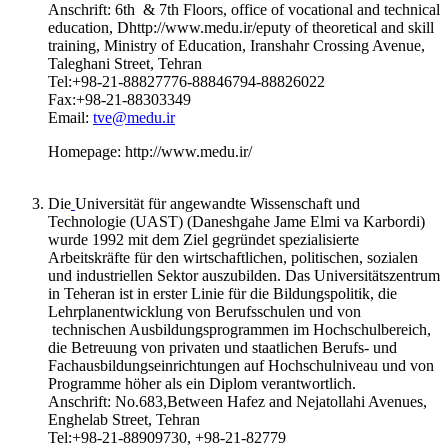
Anschrift: 6th & 7th Floors, office of vocational and technical
education, Dhttp://www.medu.ir/eputy of theoretical and skill
training, Ministry of Education, Iranshahr Crossing Avenue,
Taleghani Street, Tehran
Tel:+98-21-88827776-88846794-88826022
Fax:+98-21-88303349
Email:
tve@medu.ir
Homepage: http://www.medu.ir/
Die
Universität für angewandte Wissenschaft und
Technologie (UAST) (Daneshgahe Jame Elmi va Karbordi)
wurde 1992 mit dem Ziel gegründet spezialisierte
Arbeitskräfte für den wirtschaftlichen, politischen, sozialen
und industriellen Sektor auszubilden. Das Universitätszentrum
in Teheran ist in erster Linie für die Bildungspolitik, die
Lehrplanentwicklung von Berufsschulen und von
technischen Ausbildungsprogrammen im Hochschulbereich,
die Betreuung von privaten und staatlichen Berufs- und
Fachausbildungseinrichtungen auf Hochschulniveau und von
Programme höher als ein Diplom verantwortlich.
Anschrift: No.683,Between Hafez and Nejatollahi Avenues,
Enghelab Street, Tehran
Tel:+98-21-88909730, +98-21-82779