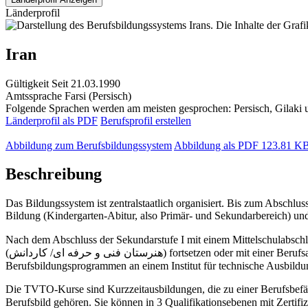
Länderprofil
Iran
Gültigkeit
Seit 21.03.1990
Amtssprache
Farsi (Persisch)
Folgende Sprachen werden am meisten gesprochen: Persisch, Gilaki
Länderprofil als PDF
Berufsprofil erstellen
Abbildung zum Berufsbildungssystem
Abbildung als PDF
123.81 K
Beschreibung
Das Bildungssystem ist zentralstaatlich organisiert. Bis zum Abschlu
Bildung (Kindergarten-Abitur, also Primär- und Sekundarbereich) und
Nach dem Abschluss der Sekundarstufe I mit einem Mittelschulabschluss (Certificate of General Education) " راهنمایی" kann man 
(هنرستان فنی و حرفه ای/ کاردانش) fortsetzen oder mit einer Berufsausbildung beginnen, entweder an Technischen Oberschulen bzw. Berufliche Oberschulen (هنرستان فنی و حرفه کاردانش) oder in
Die TVTO-Kurse sind Kurzzeitausbildungen, die zu einer Berufsbefä
Berufsbild gehören. Sie können in 3 Qualifikationsebenen mit Zertifi