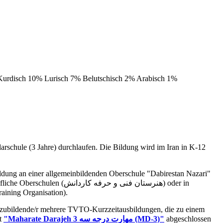
 Kurdisch 10% Lurisch 7% Belutschisch 2% Arabisch 1%
darschule (3 Jahre) durchlaufen. Die Bildung wird im Iran in K-12
TO (Technical and Vocational Training Organisation).
uszubildende/r mehrere TVTO-Kurzzeitausbildungen, die zu einem
at
"Maharate Darajeh 3 مهارت درجه سه
(MD-3)"
abgeschlossen