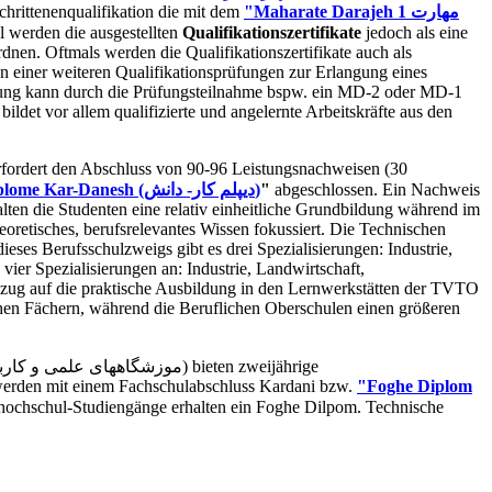
hrittenenqualifikation die mit dem
"Maharate Darajeh 1 مهارت
l werden die ausgestellten
Qualifikationszertifikate
jedoch als eine
nen. Oftmals werden die Qualifikationszertifikate auch als
n einer weiteren Qualifikationsprüfungen zur Erlangung eines
ahrung kann durch die Prüfungsteilnahme bspw. ein MD-2 oder MD-1
ildet vor allem qualifizierte und angelernte Arbeitskräfte aus den
rfordert den Abschluss von 90-96 Leistungsnachweisen (30
Diplome Kar-Danesh (دیپلم کار- دانش)
"
abgeschlossen. Ein Nachweis
ten die Studenten eine relativ einheitliche Grundbildung während im
heoretisches, berufsrelevantes Wissen fokussiert. Die Technischen
eses Berufsschulzweigs gibt es drei Spezialisierungen: Industrie,
vier Spezialisierungen an: Industrie, Landwirtschaft,
Bezug auf die praktische Ausbildung in den Lernwerkstätten der TVTO
hen Fächern, während die Beruflichen Oberschulen einen größeren
werden mit einem Fachschulabschluss Kardani bzw.
"Foghe Diplom
chhochschul-Studiengänge erhalten ein Foghe Dilpom. Technische