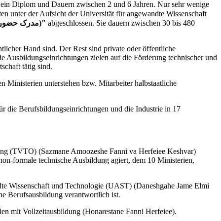
s ein Diplom und Dauern zwischen 2 und 6 Jahren. Nur sehr wenige
"Madrake Hozoor Dar Doreh (مدرک حضور در دوره)"
abgeschlossen. Sie dauern zwischen 30 bis 480
licher Hand sind. Der Rest sind private oder öffentliche
e Ausbildungseinrichtungen zielen auf die Förderung technischer und
schaft tätig sind.
Ministerien unterstehen bzw. Mitarbeiter halbstaatliche
r die Berufsbildungseinrichtungen und die Industrie in 17
bildung (TVTO) (Sazmane Amoozeshe Fanni va Herfeiee Keshvar)
 non-formale technische Ausbildung agiert, dem 10 Ministerien,
andte Wissenschaft und Technologie (UAST) (Daneshgahe Jame Elmi
che Berufsausbildung verantwortlich ist.
en mit Vollzeitausbildung (Honarestane Fanni Herfeiee).