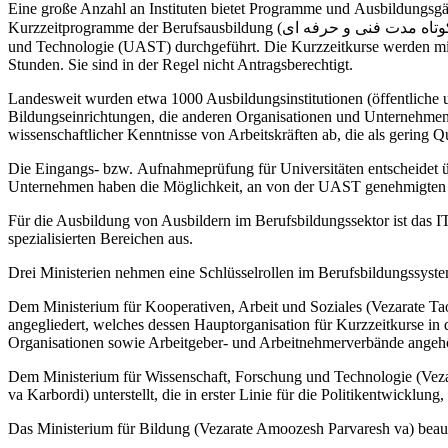
Eine große Anzahl an Instituten bietet Programme und Ausbildungsgä
Kurzzeitprogramme der Berufsausbildung (اموزشگاههای علمی و کاربردی دوره های کوتاه مدت فنی و حرفه ای) werden von diesen Instituten unter der Aufsicht der Universität für angewandte Wissenschaft
und Technologie (UAST) durchgeführt. Die Kurzzeitkurse werden mi
Stunden. Sie sind in der Regel nicht Antragsberechtigt.
Landesweit wurden etwa 1000 Ausbildungsinstitutionen (öffentliche un
Bildungseinrichtungen, die anderen Organisationen und Unternehmen 
wissenschaftlicher Kenntnisse von Arbeitskräften ab, die als gering Qu
Die Eingangs- bzw. Aufnahmeprüfung für Universitäten entscheidet üb
Unternehmen haben die Möglichkeit, an von der UAST genehmigte
Für die Ausbildung von Ausbildern im Berufsbildungssektor ist das IT
spezialisierten Bereichen aus.
Drei Ministerien nehmen eine Schlüsselrollen im Berufsbildungssystem
Dem Ministerium für Kooperativen, Arbeit und Soziales (Vezarate T
angegliedert, welches dessen Hauptorganisation für Kurzzeitkurse in 
Organisationen sowie Arbeitgeber- und Arbeitnehmerverbände angeh
Dem Ministerium für Wissenschaft, Forschung und Technologie (Veza
va Karbordi) unterstellt, die in erster Linie für die Politikentwicklun
Das Ministerium für Bildung (Vezarate Amoozesh Parvaresh va) beaufs