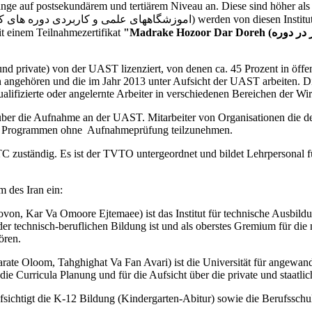
nge auf postsekundärem und tertiärem Niveau an. Diese sind höher al
t einem Teilnahmezertifikat
d private) von der UAST lizenziert, von denen ca. 45 Prozent in öffent
angehören und die im Jahr 2013 unter Aufsicht der UAST arbeiten. Di
alifizierte oder angelernte Arbeiter in verschiedenen Bereichen der Wirt
er die Aufnahme an der UAST. Mitarbeiter von Organisationen die den 
n Programmen ohne Aufnahmeprüfung teilzunehmen.
C zuständig. Es ist der TVTO untergeordnet und bildet Lehrpersonal fü
 des Iran ein:
aovon, Kar Va Omoore Ejtemaee) ist das Institut für technische Aus
der technisch-beruflichen Bildung ist und als oberstes Gremium für die
ören.
rate Oloom, Tahghighat Va Fan Avari) ist die Universität für angew
g, die Curricula Planung und für die Aufsicht über die private und staatli
ichtigt die K-12 Bildung (Kindergarten-Abitur) sowie die Berufsschul