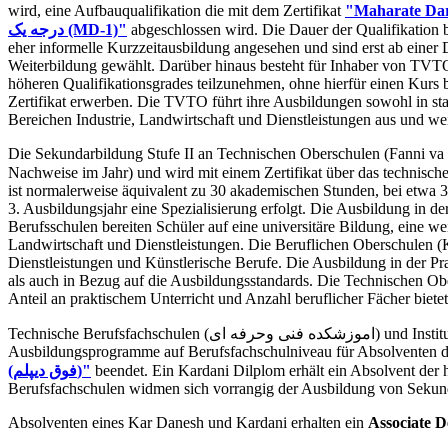
wird, eine Aufbauqualifikation die mit dem Zertifikat
درجه یک (MD-1)"
abgeschlossen wird. Die Dauer der Qualifikation 
eher informelle Kurzzeitausbildung angesehen und sind erst ab einer
Weiterbildung gewählt. Darüber hinaus besteht für Inhaber von TVTO
höheren Qualifikationsgrades teilzunehmen, ohne hierfür einen Kurs
Zertifikat erwerben. Die TVTO führt ihre Ausbildungen sowohl in staatl
Bereichen Industrie, Landwirtschaft und Dienstleistungen aus und wei
Die Sekundarbildung Stufe II an Technischen Oberschulen (Fanni va 
Nachweise im Jahr) und wird mit einem Zertifikat über das technisch
ist normalerweise äquivalent zu 30 akademischen Stunden, bei etwa 3
3. Ausbildungsjahr eine Spezialisierung erfolgt. Die Ausbildung in der
Berufsschulen bereiten Schüler auf eine universitäre Bildung, eine w
Landwirtschaft und Dienstleistungen. Die Beruflichen Oberschulen (Kar
Dienstleistungen und Künstlerische Berufe. Die Ausbildung in der Pr
als auch in Bezug auf die Ausbildungsstandards. Die Technischen O
Anteil an praktischem Unterricht und Anzahl beruflicher Fächer bietet
Technische Berufsfachschulen (اموزشکده فنی وحرفه ای) und Institute der Universität für angewandte Wissenschaft und Technologie (موزشگاههای علمی و کاربردی) bieten zweijährige
Ausbildungsprogramme auf Berufsfachschulniveau für Absolventen d
(فوق دیپلم)"
beendet. Ein Kardani Dilplom erhält ein Absolvent der
Berufsfachschulen widmen sich vorrangig der Ausbildung von Sekund
Absolventen eines Kar Danesh und Kardani erhalten ein
Associate D