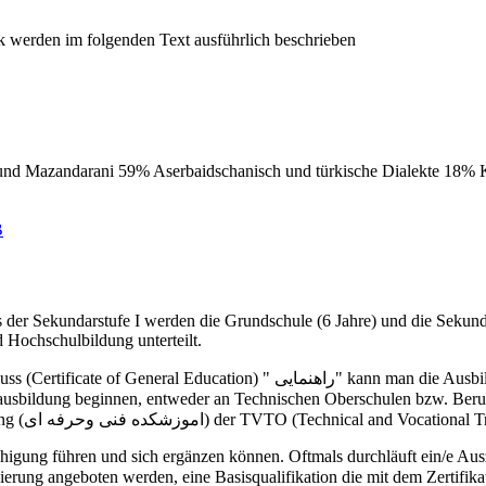
 und Mazandarani 59% Aserbaidschanisch und türkische Dialekte 18%
B
ss der Sekundarstufe I werden die Grundschule (6 Jahre) und die Sekun
 Hochschulbildung unterteilt.
die Ausbildung an einer allgemeinbildenden Oberschule "Dabirestan Nazari"
Berufsbildungsprogrammen an einem Institut für technische Ausbildung (اموزشکده فنی وحرفه ای) der TV
higung führen und sich ergänzen können. Oftmals durchläuft ein/e A
zierung angeboten werden, eine Basisqualifikation die mit dem Zertifik