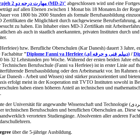
"Maharate Darajeh 2 مهارت درجه دو (MD-2)
"
abgeschlossen wird und eine Fortgesc
beträgt auf allen Ebenen zwischen 1 Monat bis 18 Monaten.In der Rege
 Dauer von 1800 bis 2000 Stunden als formale Berufsausbildung einzuord
 Zertifikaten die Möglichkeit durch nachgewiesene Berufserfahrung, a
 besucht zu haben. Ein Inhaber eines MD-3 Zertifikats mit Arbeitserf
ichen als auch in staatlich anerkannten, privaten Instituten durch und b
ter.
Herfeiee) bzw. Berufliche Oberschulen (Kar Danesh) dauert 3 Jahre, e
e Fachabitur
"
Diplome Fanni va Herfeiee (دیپلم فنی و حرفه ای)
/
0 bis 32 Lehrstunden pro Woche. Während der ersten beiden Jahre erhal
 Technischen Berufsschule (Fanni va Herfeiee) ist in erster Linie auf t
eiterführende Berufsausbildung oder den Arbeitsmarkt vor. Im Rahmen di
 Danesh - Arbeit und Wissen) sind stärker praxisorientiert und bieten 
axis erfolgt meist in der Kooperation mit TVTO Instituten sowohl in 
berschulen haben einen höheren Anteil an technischen und mathematisc
.
er technischen Berufsschulen und beruflichen Oberschulen an. Diese 
 handwerklich verorteten Studiengänge. Absolventen aller anderen Fa
arschullehrern.
egree
über die 5-jährige Ausbildung.