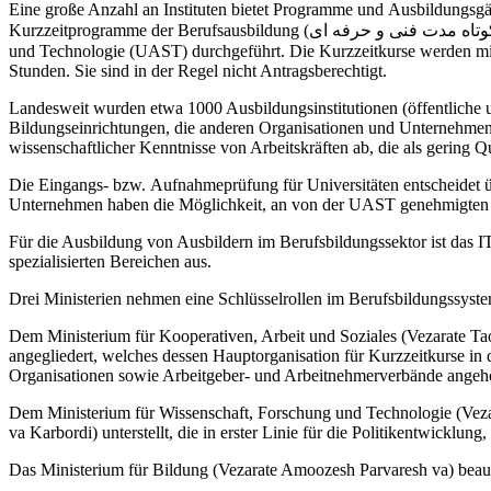
Eine große Anzahl an Instituten bietet Programme und Ausbildungsgä
Kurzzeitprogramme der Berufsausbildung (اموزشگاههای علمی و کاربردی دوره های کوتاه مدت فنی و حرفه ای) werden von diesen Instituten unter der Aufsicht der Universität für angewandte Wissenschaft
und Technologie (UAST) durchgeführt. Die Kurzzeitkurse werden mi
Stunden. Sie sind in der Regel nicht Antragsberechtigt.
Landesweit wurden etwa 1000 Ausbildungsinstitutionen (öffentliche un
Bildungseinrichtungen, die anderen Organisationen und Unternehmen 
wissenschaftlicher Kenntnisse von Arbeitskräften ab, die als gering Qu
Die Eingangs- bzw. Aufnahmeprüfung für Universitäten entscheidet üb
Unternehmen haben die Möglichkeit, an von der UAST genehmigte
Für die Ausbildung von Ausbildern im Berufsbildungssektor ist das IT
spezialisierten Bereichen aus.
Drei Ministerien nehmen eine Schlüsselrollen im Berufsbildungssystem
Dem Ministerium für Kooperativen, Arbeit und Soziales (Vezarate T
angegliedert, welches dessen Hauptorganisation für Kurzzeitkurse in 
Organisationen sowie Arbeitgeber- und Arbeitnehmerverbände angeh
Dem Ministerium für Wissenschaft, Forschung und Technologie (Veza
va Karbordi) unterstellt, die in erster Linie für die Politikentwicklun
Das Ministerium für Bildung (Vezarate Amoozesh Parvaresh va) beaufs