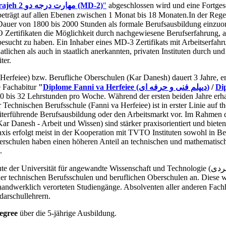
"Maharate Darajeh 2 مهارت درجه دو (MD-2)
"
abgeschlossen wird und eine Fortgesc
beträgt auf allen Ebenen zwischen 1 Monat bis 18 Monaten.In der Rege
 Dauer von 1800 bis 2000 Stunden als formale Berufsausbildung einzuord
 Zertifikaten die Möglichkeit durch nachgewiesene Berufserfahrung, a
 besucht zu haben. Ein Inhaber eines MD-3 Zertifikats mit Arbeitserf
ichen als auch in staatlich anerkannten, privaten Instituten durch und b
ter.
Herfeiee) bzw. Berufliche Oberschulen (Kar Danesh) dauert 3 Jahre, e
e Fachabitur
"
Diplome Fanni va Herfeiee (دیپلم فنی و حرفه ای)
/
0 bis 32 Lehrstunden pro Woche. Während der ersten beiden Jahre erhal
 Technischen Berufsschule (Fanni va Herfeiee) ist in erster Linie auf t
eiterführende Berufsausbildung oder den Arbeitsmarkt vor. Im Rahmen di
 Danesh - Arbeit und Wissen) sind stärker praxisorientiert und bieten 
axis erfolgt meist in der Kooperation mit TVTO Instituten sowohl in 
berschulen haben einen höheren Anteil an technischen und mathematisc
.
er technischen Berufsschulen und beruflichen Oberschulen an. Diese 
 handwerklich verorteten Studiengänge. Absolventen aller anderen Fa
arschullehrern.
egree
über die 5-jährige Ausbildung.