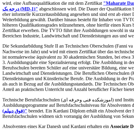
wird, eine Aufbauqualifikation die mit dem Zertifikat
درجه یک (MD-1)"
abgeschlossen wird. Die Dauer der Qualifikation 
eher informelle Kurzzeitausbildung angesehen und sind erst ab einer
Weiterbildung gewählt. Darüber hinaus besteht für Inhaber von TVTO
höheren Qualifikationsgrades teilzunehmen, ohne hierfür einen Kurs
Zertifikat erwerben. Die TVTO führt ihre Ausbildungen sowohl in staatl
Bereichen Industrie, Landwirtschaft und Dienstleistungen aus und wei
Die Sekundarbildung Stufe II an Technischen Oberschulen (Fanni va 
Nachweise im Jahr) und wird mit einem Zertifikat über das technisch
ist normalerweise äquivalent zu 30 akademischen Stunden, bei etwa 3
3. Ausbildungsjahr eine Spezialisierung erfolgt. Die Ausbildung in der
Berufsschulen bereiten Schüler auf eine universitäre Bildung, eine w
Landwirtschaft und Dienstleistungen. Die Beruflichen Oberschulen (Kar
Dienstleistungen und Künstlerische Berufe. Die Ausbildung in der Pr
als auch in Bezug auf die Ausbildungsstandards. Die Technischen O
Anteil an praktischem Unterricht und Anzahl beruflicher Fächer bietet
Technische Berufsfachschulen (اموزشکده فنی وحرفه ای) und Institute der Universität für angewandte Wissenschaft und Technologie (موزشگاههای علمی و کاربردی) bieten zweijährige
Ausbildungsprogramme auf Berufsfachschulniveau für Absolventen d
(فوق دیپلم)"
beendet. Ein Kardani Dilplom erhält ein Absolvent der
Berufsfachschulen widmen sich vorrangig der Ausbildung von Sekund
Absolventen eines Kar Danesh und Kardani erhalten ein
Associate D