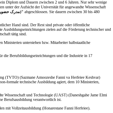
s ein Diplom und Dauern zwischen 2 und 6 Jahren. Nur sehr wenige
"Madrake Hozoor Dar Doreh (مدرک حضور در دوره)"
abgeschlossen. Sie dauern zwischen 30 bis 480
licher Hand sind. Der Rest sind private oder öffentliche
e Ausbildungseinrichtungen zielen auf die Förderung technischer und
schaft tätig sind.
Ministerien unterstehen bzw. Mitarbeiter halbstaatliche
r die Berufsbildungseinrichtungen und die Industrie in 17
bildung (TVTO) (Sazmane Amoozeshe Fanni va Herfeiee Keshvar)
 non-formale technische Ausbildung agiert, dem 10 Ministerien,
andte Wissenschaft und Technologie (UAST) (Daneshgahe Jame Elmi
che Berufsausbildung verantwortlich ist.
en mit Vollzeitausbildung (Honarestane Fanni Herfeiee).