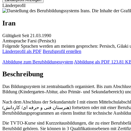
Länderprofil
Iran
Gültigkeit
Seit 21.03.1990
Amtssprache
Farsi (Persisch)
Folgende Sprachen werden am meisten gesprochen: Persisch, Gilaki
Länderprofil als PDF
Berufsprofil erstellen
Abbildung zum Berufsbildungssystem
Abbildung als PDF
123.81 K
Beschreibung
Das Bildungssystem ist zentralstaatlich organisiert. Bis zum Abschlu
Bildung (Kindergarten-Abitur, also Primär- und Sekundarbereich) und
Nach dem Abschluss der Sekundarstufe I mit einem Mittelschulabschluss (Certificate of General Education) " راهنمایی" kann man 
(هنرستان فنی و حرفه ای/ کاردانش) fortsetzen oder mit einer Berufsausbildung beginnen, entweder an Technischen Oberschulen bzw. Berufliche Oberschulen (هنرستان فنی و حرفه کاردانش) oder in
Die TVTO-Kurse sind Kurzzeitausbildungen, die zu einer Berufsbefä
Berufsbild gehören. Sie können in 3 Qualifikationsebenen mit Zertifi