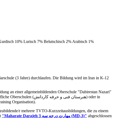
 Kurdisch 10% Lurisch 7% Belutschisch 2% Arabisch 1%
darschule (3 Jahre) durchlaufen. Die Bildung wird im Iran in K-12
TO (Technical and Vocational Training Organisation).
uszubildende/r mehrere TVTO-Kurzzeitausbildungen, die zu einem
at
"Maharate Darajeh 3 مهارت درجه سه
(MD-3)"
abgeschlossen