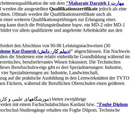
hrittenenqualifikation die mit dem
"Maharate Darajeh 1 مهارت
l werden die ausgestellten
Qualifikationszertifikate
jedoch als eine
nen. Oftmals werden die Qualifikationszertifikate auch als
n einer weiteren Qualifikationsprüfungen zur Erlangung eines
ahrung kann durch die Prüfungsteilnahme bspw. ein MD-2 oder MD-1
ildet vor allem qualifizierte und angelernte Arbeitskräfte aus den
rfordert den Abschluss von 90-96 Leistungsnachweisen (30
Diplome Kar-Danesh (دیپلم کار- دانش)
"
abgeschlossen. Ein Nachweis
ten die Studenten eine relativ einheitliche Grundbildung während im
heoretisches, berufsrelevantes Wissen fokussiert. Die Technischen
eses Berufsschulzweigs gibt es drei Spezialisierungen: Industrie,
vier Spezialisierungen an: Industrie, Landwirtschaft,
Bezug auf die praktische Ausbildung in den Lernwerkstätten der TVTO
hen Fächern, während die Beruflichen Oberschulen einen größeren
werden mit einem Fachschulabschluss Kardani bzw.
"Foghe Diplom
chhochschul-Studiengänge erhalten ein Foghe Dilpom. Technische