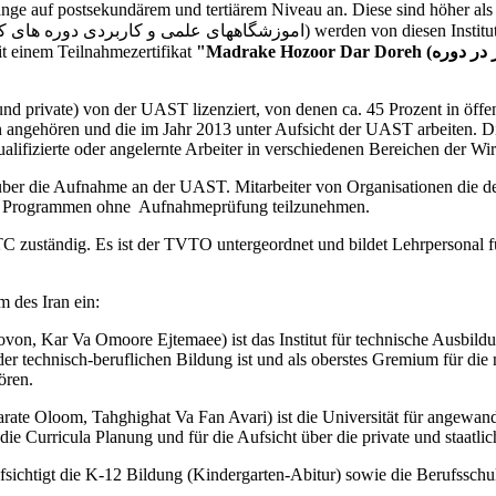
nge auf postsekundärem und tertiärem Niveau an. Diese sind höher al
t einem Teilnahmezertifikat
d private) von der UAST lizenziert, von denen ca. 45 Prozent in öffent
angehören und die im Jahr 2013 unter Aufsicht der UAST arbeiten. Di
alifizierte oder angelernte Arbeiter in verschiedenen Bereichen der Wirt
er die Aufnahme an der UAST. Mitarbeiter von Organisationen die den 
n Programmen ohne Aufnahmeprüfung teilzunehmen.
C zuständig. Es ist der TVTO untergeordnet und bildet Lehrpersonal fü
 des Iran ein:
aovon, Kar Va Omoore Ejtemaee) ist das Institut für technische Aus
der technisch-beruflichen Bildung ist und als oberstes Gremium für die
ören.
rate Oloom, Tahghighat Va Fan Avari) ist die Universität für angew
g, die Curricula Planung und für die Aufsicht über die private und staatli
ichtigt die K-12 Bildung (Kindergarten-Abitur) sowie die Berufsschul