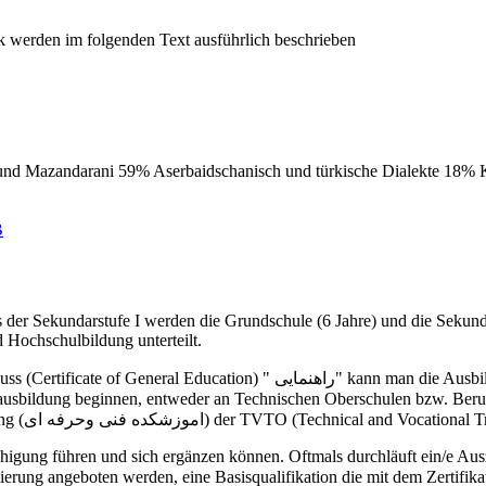
 und Mazandarani 59% Aserbaidschanisch und türkische Dialekte 18%
B
ss der Sekundarstufe I werden die Grundschule (6 Jahre) und die Sekun
 Hochschulbildung unterteilt.
die Ausbildung an einer allgemeinbildenden Oberschule "Dabirestan Nazari"
Berufsbildungsprogrammen an einem Institut für technische Ausbildung (اموزشکده فنی وحرفه ای) der TV
higung führen und sich ergänzen können. Oftmals durchläuft ein/e A
zierung angeboten werden, eine Basisqualifikation die mit dem Zertifik