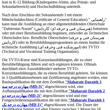
Iran in K-12 Bildung (Kindergarten-Abitur, also Primär- und
Sekundarbereich) und Hochschulbildung unterteilt.
Nach dem Abschluss der Sekundarstufe I mit einem
Mittelschulabschluss (Certificate of General Education) " راهنمایی"
kann man die Ausbildung an einer allgemeinbildenden Oberschule
"Dabirestan Nazari" (هنرستان فنی و حرفه ای/ کاردانش) fortsetzen
oder mit einer Berufsausbildung beginnen, entweder an Technischen
Oberschulen bzw. Berufliche Oberschulen (هنرستان فنی و حرفه
کاردانش) oder in Berufsbildungsprogrammen an einem Institut für
technische Ausbildung (اموزشکده فنی وحرفه ای) der TVTO
(Technical and Vocational Training Organisation).
Die TVTO-Kurse sind Kurzzeitausbildungen, die zu einer
Berufsbefähigung führen und sich ergänzen können. Oftmals
durchläuft ein/e Auszubildende/r mehrere TVTO-
Kurzzeitausbildungen, die zu einem Berufsbild gehören. Sie können
in 3 Qualifikationsebenen mit Zertifizierung angeboten werden, eine
Basisqualifikation die mit dem Zertifikat
"Maharate Darajeh 3
مهارت درجه سه
(MD-3)"
abgeschlossen wird, eine
Aufbauqualifikation die mit dem Zertifikat
"Maharate Darajeh 2
مهارت درجه دو (MD-2)
"
abgeschlossen wird und eine
Fortgeschrittenenqualifikation die mit dem
"Maharate Darajeh 1
مهارت درجه یک (MD-1)"
abgeschlossen wird. Die Dauer der
Qualifikation beträgt auf allen Ebenen zwischen 1 Monat bis 18