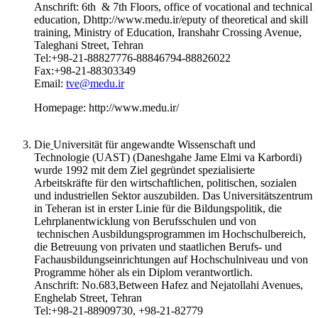
Anschrift: 6th & 7th Floors, office of vocational and technical
education, Dhttp://www.medu.ir/eputy of theoretical and skill
training, Ministry of Education, Iranshahr Crossing Avenue,
Taleghani Street, Tehran
Tel:+98-21-88827776-88846794-88826022
Fax:+98-21-88303349
Email:
tve@medu.ir
Homepage: http://www.medu.ir/
Die
Universität für angewandte Wissenschaft und
Technologie (UAST) (Daneshgahe Jame Elmi va Karbordi)
wurde 1992 mit dem Ziel gegründet spezialisierte
Arbeitskräfte für den wirtschaftlichen, politischen, sozialen
und industriellen Sektor auszubilden. Das Universitätszentrum
in Teheran ist in erster Linie für die Bildungspolitik, die
Lehrplanentwicklung von Berufsschulen und von
technischen Ausbildungsprogrammen im Hochschulbereich,
die Betreuung von privaten und staatlichen Berufs- und
Fachausbildungseinrichtungen auf Hochschulniveau und von
Programme höher als ein Diplom verantwortlich.
Anschrift: No.683,Between Hafez and Nejatollahi Avenues,
Enghelab Street, Tehran
Tel:+98-21-88909730, +98-21-82779