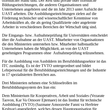
öffentlicher Hand sind. Der Rest sind private oder öffentliche
Bildungseinrichtungen, die anderen Organisationen und
Unternehmen angehören und die im Jahr 2013 unter Aufsicht der
UAST arbeiten. Die Ausbildungseinrichtungen zielen auf die
Förderung technischer und wissenschaftlicher Kenntnisse von
Arbeitskräften ab, die als gering Qualifizierte oder angelernte
Arbeiter in verschiedenen Bereichen der Wirtschaft tätig sind.
Die Eingangs- bzw. Aufnahmeprüfung für Universitäten entscheidet
über die Aufnahme an der UAST. Mitarbeiter von Organisationen
die den Ministerien unterstehen bzw. Mitarbeiter halbstaatliche
Unternehmen haben die Möglichkeit, an von der UAST
genehmigten Programmen ohne Aufnahmeprüfung teilzunehmen.
Für die Ausbildung von Ausbildern im Berufsbildungssektor ist das
ITC zuständig. Es ist der TVTO untergeordnet und bildet
Lehrpersonal für die Berufsbildungseinrichtungen und die Industrie
in 17 spezialisierten Bereichen aus.
Drei Ministerien nehmen eine Schlüsselrollen im
Berufsbildungssystem des Iran ein:
Dem Ministerium für Kooperativen, Arbeit und Soziales (Vezarate
Taovon, Kar Va Omoore Ejtemaee) ist das Institut für technische
Ausbildung (TVTO) (Sazmane Amoozeshe Fanni va Herfeiee
Keshvar) angegliedert, welches dessen Hauptorganisation für