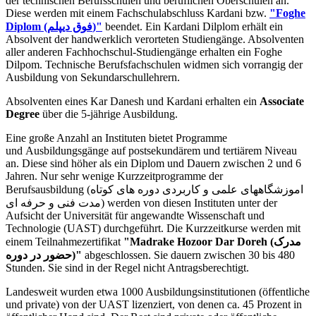
der technischen Berufsschulen und beruflichen Oberschulen an.
Diese werden mit einem Fachschulabschluss Kardani bzw.
"Foghe
Diplom (فوق دیپلم)"
beendet. Ein Kardani Dilplom erhält ein
Absolvent der handwerklich verorteten Studiengänge. Absolventen
aller anderen Fachhochschul-Studiengänge erhalten ein Foghe
Dilpom. Technische Berufsfachschulen widmen sich vorrangig der
Ausbildung von Sekundarschullehrern.
Absolventen eines Kar Danesh und Kardani erhalten ein
Associate
Degree
über die 5-jährige Ausbildung.
Eine große Anzahl an Instituten bietet Programme
und Ausbildungsgänge auf postsekundärem und tertiärem Niveau
an. Diese sind höher als ein Diplom und Dauern zwischen 2 und 6
Jahren. Nur sehr wenige Kurzzeitprogramme der
Berufsausbildung (اموزشگاههای علمی و کاربردی دوره های کوتاه
مدت فنی و حرفه ای) werden von diesen Instituten unter der
Aufsicht der Universität für angewandte Wissenschaft und
Technologie (UAST) durchgeführt. Die Kurzzeitkurse werden mit
einem Teilnahmezertifikat
"Madrake Hozoor Dar Doreh (مدرک
حضور در دوره)"
abgeschlossen. Sie dauern zwischen 30 bis 480
Stunden. Sie sind in der Regel nicht Antragsberechtigt.
Landesweit wurden etwa 1000 Ausbildungsinstitutionen (öffentliche
und private) von der UAST lizenziert, von denen ca. 45 Prozent in