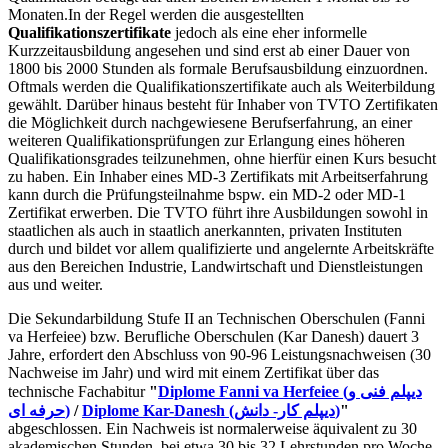
Monaten.In der Regel werden die ausgestellten
Qualifikationszertifikate
jedoch als eine eher informelle
Kurzzeitausbildung angesehen und sind erst ab einer Dauer von
1800 bis 2000 Stunden als formale Berufsausbildung einzuordnen.
Oftmals werden die Qualifikationszertifikate auch als Weiterbildung
gewählt. Darüber hinaus besteht für Inhaber von TVTO Zertifikaten
die Möglichkeit durch nachgewiesene Berufserfahrung, an einer
weiteren Qualifikationsprüfungen zur Erlangung eines höheren
Qualifikationsgrades teilzunehmen, ohne hierfür einen Kurs besucht
zu haben. Ein Inhaber eines MD-3 Zertifikats mit Arbeitserfahrung
kann durch die Prüfungsteilnahme bspw. ein MD-2 oder MD-1
Zertifikat erwerben. Die TVTO führt ihre Ausbildungen sowohl in
staatlichen als auch in staatlich anerkannten, privaten Instituten
durch und bildet vor allem qualifizierte und angelernte Arbeitskräfte
aus den Bereichen Industrie, Landwirtschaft und Dienstleistungen
aus und weiter.
Die Sekundarbildung Stufe II an Technischen Oberschulen (Fanni
va Herfeiee) bzw. Berufliche Oberschulen (Kar Danesh) dauert 3
Jahre, erfordert den Abschluss von 90-96 Leistungsnachweisen (30
Nachweise im Jahr) und wird mit einem Zertifikat über das
technische Fachabitur
"
Diplome Fanni va Herfeiee (دیپلم فنی و
حرفه ای)
/
Diplome Kar-Danesh (دیپلم کار- دانش)
"
abgeschlossen. Ein Nachweis ist normalerweise äquivalent zu 30
akademischen Stunden, bei etwa 30 bis 32 Lehrstunden pro Woche.