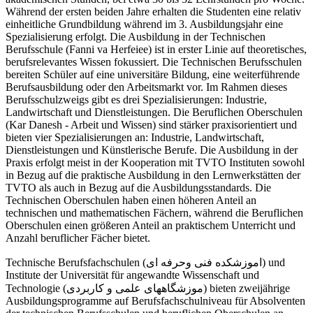
Während der ersten beiden Jahre erhalten die Studenten eine relativ
einheitliche Grundbildung während im 3. Ausbildungsjahr eine
Spezialisierung erfolgt. Die Ausbildung in der Technischen
Berufsschule (Fanni va Herfeiee) ist in erster Linie auf theoretisches,
berufsrelevantes Wissen fokussiert. Die Technischen Berufsschulen
bereiten Schüler auf eine universitäre Bildung, eine weiterführende
Berufsausbildung oder den Arbeitsmarkt vor. Im Rahmen dieses
Berufsschulzweigs gibt es drei Spezialisierungen: Industrie,
Landwirtschaft und Dienstleistungen. Die Beruflichen Oberschulen
(Kar Danesh - Arbeit und Wissen) sind stärker praxisorientiert und
bieten vier Spezialisierungen an: Industrie, Landwirtschaft,
Dienstleistungen und Künstlerische Berufe. Die Ausbildung in der
Praxis erfolgt meist in der Kooperation mit TVTO Instituten sowohl
in Bezug auf die praktische Ausbildung in den Lernwerkstätten der
TVTO als auch in Bezug auf die Ausbildungsstandards. Die
Technischen Oberschulen haben einen höheren Anteil an
technischen und mathematischen Fächern, während die Beruflichen
Oberschulen einen größeren Anteil an praktischem Unterricht und
Anzahl beruflicher Fächer bietet.
Technische Berufsfachschulen (اموزشکده فنی وحرفه ای) und
Institute der Universität für angewandte Wissenschaft und
Technologie (موزشگاههای علمی و کاربردی) bieten zweijährige
Ausbildungsprogramme auf Berufsfachschulniveau für Absolventen