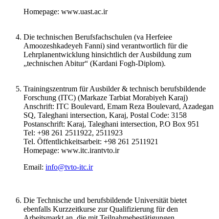
Homepage: www.uast.ac.ir
Die technischen Berufsfachschulen (va Herfeiee
Amoozeshkadeyeh Fanni) sind verantwortlich für die
Lehrplanentwicklung hinsichtlich der Ausbildung zum
„technischen Abitur“ (Kardani Fogh-Diplom).
Trainingszentrum für Ausbilder & technisch berufsbildende
Forschung (ITC) (Markaze Tarbiat Morabiyeh Karaj)
Anschrift: ITC Boulevard, Emam Reza Boulevard, Azadegan
SQ, Taleghani intersection, Karaj, Postal Code: 3158
Postanschrift: Karaj, Taleghani intersection, P.O Box 951
Tel: +98 261 2511922, 2511923
Tel. Öffentlichkeitsarbeit: +98 261 2511921
Homepage: www.itc.irantvto.ir
Email:
info@tvto-itc.ir
Die Technische und berufsbildende Universität bietet
ebenfalls Kurzzeitkurse zur Qualifizierung für den
Arbeitsmarkt an, die mit Teilnahmebestätigungen