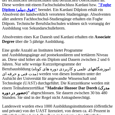
der technischen Berufsschulen und beruflichen Oberschulen an.
Diese werden mit einem Fachschulabschluss Kardani bzw.
"Foghe
Diplom (فوق دیپلم)"
beendet. Ein Kardani Dilplom erhält ein
Absolvent der handwerklich verorteten Studiengänge. Absolventen
aller anderen Fachhochschul-Studiengänge erhalten ein Foghe
Dilpom. Technische Berufsfachschulen widmen sich vorrangig der
Ausbildung von Sekundarschullehrern.
Absolventen eines Kar Danesh und Kardani erhalten ein
Associate
Degree
über die 5-jährige Ausbildung.
Eine große Anzahl an Instituten bietet Programme
und Ausbildungsgänge auf postsekundärem und tertiärem Niveau
an. Diese sind höher als ein Diplom und Dauern zwischen 2 und 6
Jahren. Nur sehr wenige Kurzzeitprogramme der
Berufsausbildung (اموزشگاههای علمی و کاربردی دوره های کوتاه
مدت فنی و حرفه ای) werden von diesen Instituten unter der
Aufsicht der Universität für angewandte Wissenschaft und
Technologie (UAST) durchgeführt. Die Kurzzeitkurse werden mit
einem Teilnahmezertifikat
"Madrake Hozoor Dar Doreh (مدرک
حضور در دوره)"
abgeschlossen. Sie dauern zwischen 30 bis 480
Stunden. Sie sind in der Regel nicht Antragsberechtigt.
Landesweit wurden etwa 1000 Ausbildungsinstitutionen (öffentliche
und private) von der UAST lizenziert, von denen ca. 45 Prozent in