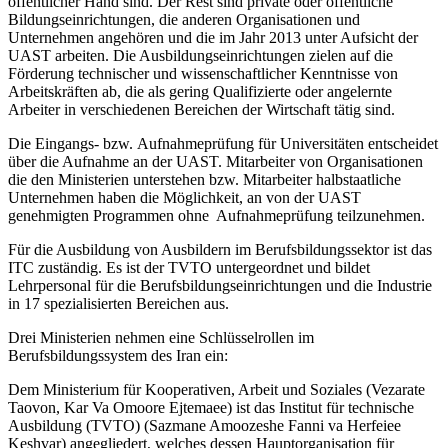
öffentlicher Hand sind. Der Rest sind private oder öffentliche
Bildungseinrichtungen, die anderen Organisationen und
Unternehmen angehören und die im Jahr 2013 unter Aufsicht der
UAST arbeiten. Die Ausbildungseinrichtungen zielen auf die
Förderung technischer und wissenschaftlicher Kenntnisse von
Arbeitskräften ab, die als gering Qualifizierte oder angelernte
Arbeiter in verschiedenen Bereichen der Wirtschaft tätig sind.
Die Eingangs- bzw. Aufnahmeprüfung für Universitäten entscheidet
über die Aufnahme an der UAST. Mitarbeiter von Organisationen
die den Ministerien unterstehen bzw. Mitarbeiter halbstaatliche
Unternehmen haben die Möglichkeit, an von der UAST
genehmigten Programmen ohne Aufnahmeprüfung teilzunehmen.
Für die Ausbildung von Ausbildern im Berufsbildungssektor ist das
ITC zuständig. Es ist der TVTO untergeordnet und bildet
Lehrpersonal für die Berufsbildungseinrichtungen und die Industrie
in 17 spezialisierten Bereichen aus.
Drei Ministerien nehmen eine Schlüsselrollen im
Berufsbildungssystem des Iran ein:
Dem Ministerium für Kooperativen, Arbeit und Soziales (Vezarate
Taovon, Kar Va Omoore Ejtemaee) ist das Institut für technische
Ausbildung (TVTO) (Sazmane Amoozeshe Fanni va Herfeiee
Keshvar) angegliedert, welches dessen Hauptorganisation für