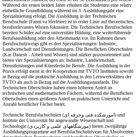
Während der ersten beiden Jahre erhalten die Studenten eine relativ
einheitliche Grundbildung während im 3. Ausbildungsjahr eine
Spezialisierung erfolgt. Die Ausbildung in der Technischen
Berufsschule (Fanni va Herfeiee) ist in erster Linie auf theoretisches,
berufsrelevantes Wissen fokussiert. Die Technischen Berufsschulen
bereiten Schüler auf eine universitäre Bildung, eine weiterführende
Berufsausbildung oder den Arbeitsmarkt vor. Im Rahmen dieses
Berufsschulzweigs gibt es drei Spezialisierungen: Industrie,
Landwirtschaft und Dienstleistungen. Die Beruflichen Oberschulen
(Kar Danesh - Arbeit und Wissen) sind stärker praxisorientiert und
bieten vier Spezialisierungen an: Industrie, Landwirtschaft,
Dienstleistungen und Künstlerische Berufe. Die Ausbildung in der
Praxis erfolgt meist in der Kooperation mit TVTO Instituten sowohl
in Bezug auf die praktische Ausbildung in den Lernwerkstätten der
TVTO als auch in Bezug auf die Ausbildungsstandards. Die
Technischen Oberschulen haben einen höheren Anteil an
technischen und mathematischen Fächern, während die Beruflichen
Oberschulen einen größeren Anteil an praktischem Unterricht und
Anzahl beruflicher Fächer bietet.
Technische Berufsfachschulen (اموزشکده فنی وحرفه ای) und
Institute der Universität für angewandte Wissenschaft und
Technologie (موزشگاههای علمی و کاربردی) bieten zweijährige
Ausbildungsprogramme auf Berufsfachschulniveau für Absolventen