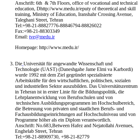
Anschrift: 6th & 7th Floors, office of vocational and technical
education, Dhttp://www.medu.ir/eputy of theoretical and skill
training, Ministry of Education, Iranshahr Crossing Avenue,
Taleghani Street, Tehran
Tel:+98-21-88827776-88846794-88826022
Fax:+98-21-88303349
Email:
tve@medu.ir
Homepage: http://www.medu.ir/
Die
Universität für angewandte Wissenschaft und
Technologie (UAST) (Daneshgahe Jame Elmi va Karbordi)
wurde 1992 mit dem Ziel gegründet spezialisierte
Arbeitskräfte für den wirtschaftlichen, politischen, sozialen
und industriellen Sektor auszubilden. Das Universitätszentrum
in Teheran ist in erster Linie für die Bildungspolitik, die
Lehrplanentwicklung von Berufsschulen und von
technischen Ausbildungsprogrammen im Hochschulbereich,
die Betreuung von privaten und staatlichen Berufs- und
Fachausbildungseinrichtungen auf Hochschulniveau und von
Programme höher als ein Diplom verantwortlich.
Anschrift: No.683,Between Hafez and Nejatollahi Avenues,
Enghelab Street, Tehran
Tel:+98-21-88909730, +98-21-82779