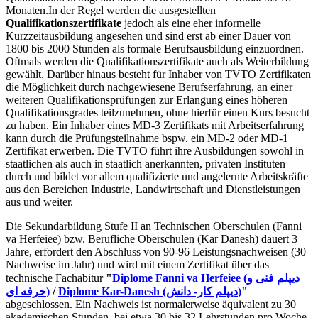
Monaten.In der Regel werden die ausgestellten
Qualifikationszertifikate
jedoch als eine eher informelle
Kurzzeitausbildung angesehen und sind erst ab einer Dauer von
1800 bis 2000 Stunden als formale Berufsausbildung einzuordnen.
Oftmals werden die Qualifikationszertifikate auch als Weiterbildung
gewählt. Darüber hinaus besteht für Inhaber von TVTO Zertifikaten
die Möglichkeit durch nachgewiesene Berufserfahrung, an einer
weiteren Qualifikationsprüfungen zur Erlangung eines höheren
Qualifikationsgrades teilzunehmen, ohne hierfür einen Kurs besucht
zu haben. Ein Inhaber eines MD-3 Zertifikats mit Arbeitserfahrung
kann durch die Prüfungsteilnahme bspw. ein MD-2 oder MD-1
Zertifikat erwerben. Die TVTO führt ihre Ausbildungen sowohl in
staatlichen als auch in staatlich anerkannten, privaten Instituten
durch und bildet vor allem qualifizierte und angelernte Arbeitskräfte
aus den Bereichen Industrie, Landwirtschaft und Dienstleistungen
aus und weiter.
Die Sekundarbildung Stufe II an Technischen Oberschulen (Fanni
va Herfeiee) bzw. Berufliche Oberschulen (Kar Danesh) dauert 3
Jahre, erfordert den Abschluss von 90-96 Leistungsnachweisen (30
Nachweise im Jahr) und wird mit einem Zertifikat über das
technische Fachabitur
"
Diplome Fanni va Herfeiee (دیپلم فنی و
حرفه ای)
/
Diplome Kar-Danesh (دیپلم کار- دانش)
"
abgeschlossen. Ein Nachweis ist normalerweise äquivalent zu 30
akademischen Stunden, bei etwa 30 bis 32 Lehrstunden pro Woche.