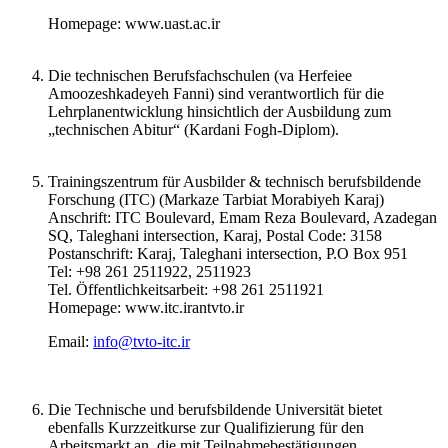
Homepage: www.uast.ac.ir
Die technischen Berufsfachschulen (va Herfeiee
Amoozeshkadeyeh Fanni) sind verantwortlich für die
Lehrplanentwicklung hinsichtlich der Ausbildung zum
„technischen Abitur“ (Kardani Fogh-Diplom).
Trainingszentrum für Ausbilder & technisch berufsbildende
Forschung (ITC) (Markaze Tarbiat Morabiyeh Karaj)
Anschrift: ITC Boulevard, Emam Reza Boulevard, Azadegan
SQ, Taleghani intersection, Karaj, Postal Code: 3158
Postanschrift: Karaj, Taleghani intersection, P.O Box 951
Tel: +98 261 2511922, 2511923
Tel. Öffentlichkeitsarbeit: +98 261 2511921
Homepage: www.itc.irantvto.ir
Email:
info@tvto-itc.ir
Die Technische und berufsbildende Universität bietet
ebenfalls Kurzzeitkurse zur Qualifizierung für den
Arbeitsmarkt an, die mit Teilnahmebestätigungen