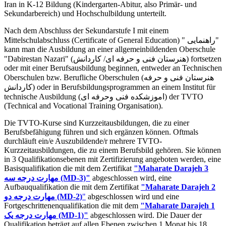
Iran in K-12 Bildung (Kindergarten-Abitur, also Primär- und
Sekundarbereich) und Hochschulbildung unterteilt.
Nach dem Abschluss der Sekundarstufe I mit einem
Mittelschulabschluss (Certificate of General Education) " راهنمایی"
kann man die Ausbildung an einer allgemeinbildenden Oberschule
"Dabirestan Nazari" (هنرستان فنی و حرفه ای/ کاردانش) fortsetzen
oder mit einer Berufsausbildung beginnen, entweder an Technischen
Oberschulen bzw. Berufliche Oberschulen (هنرستان فنی و حرفه
کاردانش) oder in Berufsbildungsprogrammen an einem Institut für
technische Ausbildung (اموزشکده فنی وحرفه ای) der TVTO
(Technical and Vocational Training Organisation).
Die TVTO-Kurse sind Kurzzeitausbildungen, die zu einer
Berufsbefähigung führen und sich ergänzen können. Oftmals
durchläuft ein/e Auszubildende/r mehrere TVTO-
Kurzzeitausbildungen, die zu einem Berufsbild gehören. Sie können
in 3 Qualifikationsebenen mit Zertifizierung angeboten werden, eine
Basisqualifikation die mit dem Zertifikat
"Maharate Darajeh 3
مهارت درجه سه
(MD-3)"
abgeschlossen wird, eine
Aufbauqualifikation die mit dem Zertifikat
"Maharate Darajeh 2
مهارت درجه دو (MD-2)
"
abgeschlossen wird und eine
Fortgeschrittenenqualifikation die mit dem
"Maharate Darajeh 1
مهارت درجه یک (MD-1)"
abgeschlossen wird. Die Dauer der
Qualifikation beträgt auf allen Ebenen zwischen 1 Monat bis 18